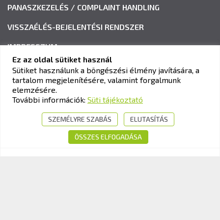
PANASZKEZELÉS / COMPLAINT HANDLING
VISSZAÉLÉS-BEJELENTÉSI RENDSZER
IMPRESSZUM
Ez az oldal sütiket használ
Sütiket használunk a böngészési élmény javítására, a
tartalom megjelenítésére, valamint forgalmunk
KAV KÖZLEKEDÉSI ALKALMASSÁGI ÉS VIZSGAKÖZPONT
elemzésére.
Cím:
1033 Budapest, Polgár utca 8-10.
További információk:
Süti tájékoztató
Tel.:
+36-1-510-0101
SZEMÉLYRE SZABÁS
ELUTASÍTÁS
E-mail:
info@kavk.hu
ÖSSZES ELFOGADÁSA
© 2026 KAV Közlekedési Alkalmassági és Vizsgaközpont Nonprofit Kft. –
Minden jog fenntartva!