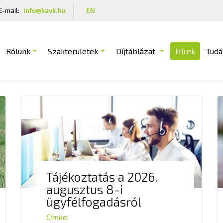
E-mail:
info@kavk.hu
EN
Rólunk
Szakterületek
Díjtáblázat
Hírek
Tudá
Tájékoztatás a 2026.
augusztus 8-i
ügyfélfogadásról
Címke: