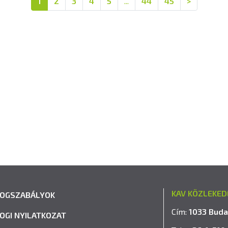
1
2
3
4
5
...
44
45
>
KAV KÖZLEKED
JOGSZABÁLYOK
Cím:
1033 Buda
JOGI NYILATKOZAT