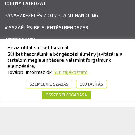
JOGI NYILATKOZAT
PANASZKEZELÉS / COMPLAINT HANDLING
VISSZAÉLÉS-BEJELENTÉSI RENDSZER
IMPRESSZUM
Ez az oldal sütiket használ
Sütiket használunk a böngészési élmény javítására, a
tartalom megjelenítésére, valamint forgalmunk
KAV KÖZLEKEDÉSI ALKALMASSÁGI ÉS VIZSGAKÖZPONT
elemzésére.
Cím:
1033 Budapest, Polgár utca 8-10.
További információk:
Süti tájékoztató
Tel.:
+36-1-510-0101
SZEMÉLYRE SZABÁS
ELUTASÍTÁS
E-mail:
info@kavk.hu
ÖSSZES ELFOGADÁSA
© 2026 KAV Közlekedési Alkalmassági és Vizsgaközpont Nonprofit Kft. –