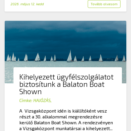
2026. május 12. kedd
Tovább olvasom
Kihelyezett ügyfélszolgálatot
biztosítunk a Balaton Boat
Shown
Címke:
HAJÓZÁS
,
A Vizsgaközpont idén is kiállítóként vesz
részt a 30. alkalommal megrendezésre
kerülő Balaton Boat Shown. A rendezvényen
a Vizsgaközpont munkatársai a kihelyezett...