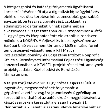
A közigazgatási és hatósági folyamatok ügyfélbarát
korszerűsítésének fő útja a digitalizáció; az ügyintézés
elektronikus útra terelése kényelmesebbé, gyorsabbá,
egyszerűbbé teszi az ügyintézést, csökkenti az
adminisztrációs terheket. Ennek szellemében
a közlekedési vizsgáztatásban 2023. szeptember 4-étől
új, egységes és központosított elektronikus rendszer
működik, a KÖKÉNY. A fejlesztés teljes egészében az
Európai Unió vissza nem térítendő 1,635 milliárd forint
támogatásával valósult meg a KTI Magyar
Közlekedéstudományi és Logisztikai Intézet Nonprofit
Kft. és a Kormányzati Informatikai Fejlesztési Ügynökség
konzorciumában; a KEVIFEL projekt részeként, amelynek
projektgazdája a Közlekedési és Beruházási
Minisztérium.
A teljes körű elektronikus ügyintézés
egyszerűsíti
a
jogosítvány megszerzésének folyamatát; a
gépjárművezetői
vizsgára jelentkezés ügyfélkapun
keresztül indítható el az autósiskolák megjelölésével, a
képzőszerveken keresztül a
vizsga helyszínét,
időpontját
is ki lehet választani, illetve lehetővé vált az