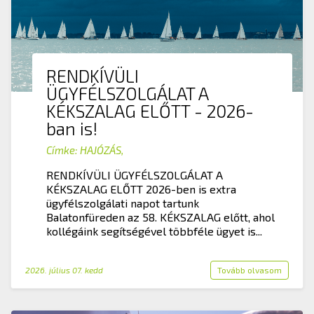
RENDKÍVÜLI
ÜGYFÉLSZOLGÁLAT A
KÉKSZALAG ELŐTT - 2026-
ban is!
Címke:
HAJÓZÁS
,
RENDKÍVÜLI ÜGYFÉLSZOLGÁLAT A
KÉKSZALAG ELŐTT 2026-ben is extra
ügyfélszolgálati napot tartunk
Balatonfüreden az 58. KÉKSZALAG előtt, ahol
kollégáink segítségével többféle ügyet is...
2026. július 07. kedd
Tovább olvasom