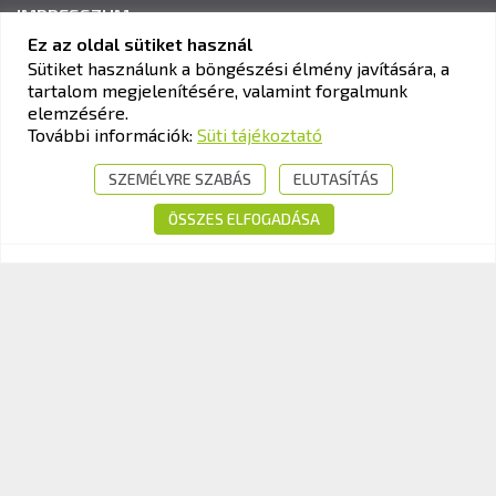
IMPRESSZUM
Ez az oldal sütiket használ
Sütiket használunk a böngészési élmény javítására, a
tartalom megjelenítésére, valamint forgalmunk
KAV KÖZLEKEDÉSI ALKALMASSÁGI ÉS VIZSGAKÖZPONT
elemzésére.
Cím:
1033 Budapest, Polgár utca 8-10.
További információk:
Süti tájékoztató
Tel.:
+36-1-510-0101
SZEMÉLYRE SZABÁS
ELUTASÍTÁS
E-mail:
info@kavk.hu
ÖSSZES ELFOGADÁSA
© 2026 KAV Közlekedési Alkalmassági és Vizsgaközpont Nonprofit Kft. –
Minden jog fenntartva!