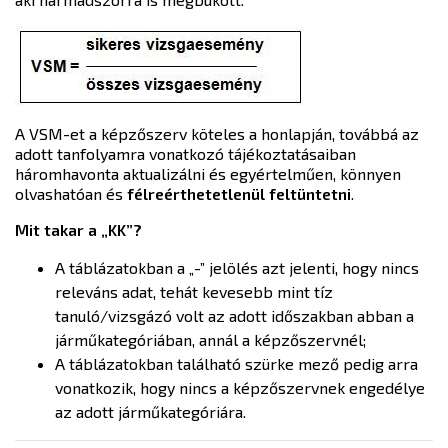
A VSM-et a képzőszerv köteles a honlapján, továbbá az
adott tanfolyamra vonatkozó tájékoztatásaiban
háromhavonta aktualizálni és egyértelműen, könnyen
olvashatóan és
félreérthetetlenül feltüntetni
.
Mit takar a „KK”?
A táblázatokban a „-” jelölés azt jelenti, hogy nincs
releváns adat, tehát kevesebb mint tíz
tanuló/vizsgázó volt az adott időszakban abban a
járműkategóriában, annál a képzőszervnél;
A táblázatokban található szürke mező pedig arra
vonatkozik, hogy nincs a képzőszervnek engedélye
az adott járműkategóriára.