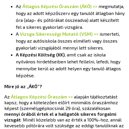
Az
Átlagos Képzési Óraszám (ÁKÓ) >>
megmutatja,
hogy az adott képzőszerv egy tanulót átlagban hány
óra (alap- és pótórákat összeadva) alatt készített
fel a sikeres gyakorlati vizsgára.
A
Vizsga Sikerességi Mutató (VSM) >>
ismerteti,
hogy az autósiskola összes elméleti vagy összes
gyakorlati vizsgájából mennyi lett sikeres.
A Képzési Költség (KK)
, amit csak az iskola
nyilvános hirdetéseiben lehet fellelni, lefedi, hogy
mennyibe kerül az adott helyen egy tanuló átlagos
képzése.
Mire jó az „ÁKÓ”?
Az
Átlagos Képzési Óraszám >>
alapján tájékoztatást
kapsz, hogy a kötelezően előírt minimális óraszámhoz
képest (személygépkocsinál 29 óra), százalékosan
mennyi órából értek el a hallgatók sikeres forgalmi
vizsgát
. Minél közelebb van az érték a 100%-hoz, annál
kevesebb pótórára volt szüksége az eddigi tanulóknak az