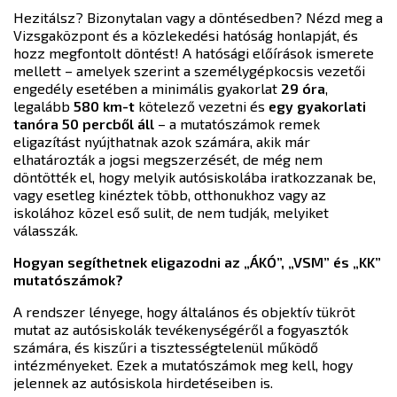
Hezitálsz? Bizonytalan vagy a döntésedben? Nézd meg a
Vizsgaközpont és a közlekedési hatóság honlapját, és
hozz megfontolt döntést! A hatósági előírások ismerete
mellett – amelyek szerint a személygépkocsis vezetői
engedély esetében a minimális gyakorlat
29 óra
,
legalább
580 km-t
kötelező vezetni és
egy gyakorlati
tanóra 50 percből áll
– a mutatószámok remek
eligazítást nyújthatnak azok számára, akik már
elhatározták a jogsi megszerzését, de még nem
döntötték el, hogy melyik autósiskolába iratkozzanak be,
vagy esetleg kinéztek több, otthonukhoz vagy az
iskolához közel eső sulit, de nem tudják, melyiket
válasszák.
Hogyan segíthetnek eligazodni az „ÁKÓ”, „VSM” és „KK”
mutatószámok?
A rendszer lényege, hogy általános és objektív tükröt
mutat az autósiskolák tevékenységéről a fogyasztók
számára, és kiszűri a tisztességtelenül működő
intézményeket. Ezek a mutatószámok meg kell, hogy
jelennek az autósiskola hirdetéseiben is.