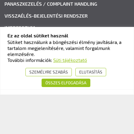
PANASZKEZELÉS / COMPLAINT HANDLING
VISSZAÉLÉS-BEJELENTÉSI RENDSZER
IMPRESSZUM
Ez az oldal sütiket használ
Sütiket használunk a böngészési élmény javítására, a
tartalom megjelenítésére, valamint forgalmunk
KAV KÖZLEKEDÉSI ALKALMASSÁGI ÉS VIZSGAKÖZPONT
elemzésére.
Cím:
1033 Budapest, Polgár utca 8-10.
További információk:
Süti tájékoztató
Tel.:
+36-1-510-0101
SZEMÉLYRE SZABÁS
ELUTASÍTÁS
E-mail:
info@kavk.hu
ÖSSZES ELFOGADÁSA
© 2026 KAV Közlekedési Alkalmassági és Vizsgaközpont Nonprofit Kft. –
Minden jog fenntartva!