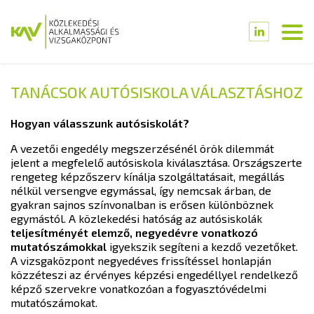
TANÁCSOK AUTÓSISKOLA VÁLASZTÁSHOZ
Hogyan válasszunk autósiskolát?
A vezetői engedély megszerzésénél örök dilemmát
jelent a megfelelő autósiskola kiválasztása. Országszerte
rengeteg képzőszerv kínálja szolgáltatásait, megállás
nélkül versengve egymással, így nemcsak árban, de
gyakran sajnos színvonalban is erősen különböznek
egymástól. A közlekedési hatóság az autósiskolák
teljesítményét elemző, negyedévre vonatkozó
mutatószámokkal
igyekszik segíteni a kezdő vezetőket.
A vizsgaközpont negyedéves frissítéssel honlapján
közzéteszi az érvényes képzési engedéllyel rendelkező
képző szervekre vonatkozóan a fogyasztóvédelmi
mutatószámokat.