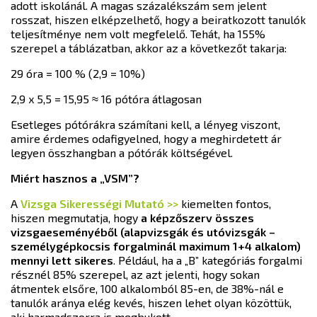
adott iskolánál. A magas százalékszám sem jelent
rosszat, hiszen elképzelhető, hogy a beiratkozott tanulók
teljesítménye nem volt megfelelő. Tehát, ha 155%
szerepel a táblázatban, akkor az a következőt takarja:
29 óra = 100 % (2,9 = 10%)
2,9 x 5,5 = 15,95 ≈ 16 pótóra átlagosan
Esetleges pótórákra számítani kell, a lényeg viszont,
amire érdemes odafigyelned, hogy a meghirdetett ár
legyen összhangban a pótórák költségével.
Miért hasznos a „VSM”?
A
Vizsga Sikerességi Mutató >>
kiemelten fontos,
hiszen megmutatja, hogy
a képzőszerv összes
vizsgaeseményéből (alapvizsgák és utóvizsgák –
személygépkocsis forgalminál maximum 1+4 alkalom)
mennyi lett sikeres
. Például, ha a „B” kategóriás forgalmi
résznél 85% szerepel, az azt jelenti, hogy sokan
átmentek elsőre, 100 alkalomból 85-en, de 38%-nál e
tanulók aránya elég kevés, hiszen lehet olyan közöttük,
aki harmadszorra is megbukott.