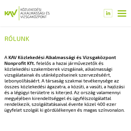
RÓLUNK
A
KAV Közlekedési Alkalmassági és Vizsgaközpont
Nonprofit Kft.
felelős a hazai járművezetők és
közlekedési szakemberek vizsgáinak, alkalmassági
vizsgálatainak és utánképzéseinek szervezéséért,
lebonyolításáért. A társaság szakmai tevékenysége az
összes közlekedési ágazatra, a közúti, a vasúti, a hajózási
és a légügyi területre is kiterjed. Az ország valamennyi
megyéjében kirendeltséggel és ügyfélszolgálattal
rendelkezik, szolgáltatásaival évente közel 400 ezer
ügyfelet szolgál ki gördülékenyen és magas színvonalon.