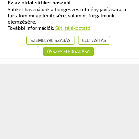
Ez az oldal sütiket használ
Sütiket használunk a böngészési élmény javítására, a
tartalom megjelenítésére, valamint forgalmunk
KAV KÖZLEKEDÉSI ALKALMASSÁGI ÉS VIZSGAKÖZPONT
elemzésére.
Cím:
1033 Budapest, Polgár utca 8-10.
További információk:
Süti tájékoztató
Tel.:
+36-1-510-0101
SZEMÉLYRE SZABÁS
ELUTASÍTÁS
E-mail:
info@kavk.hu
ÖSSZES ELFOGADÁSA
© 2026 KAV Közlekedési Alkalmassági és Vizsgaközpont Nonprofit Kft. –
Minden jog fenntartva!