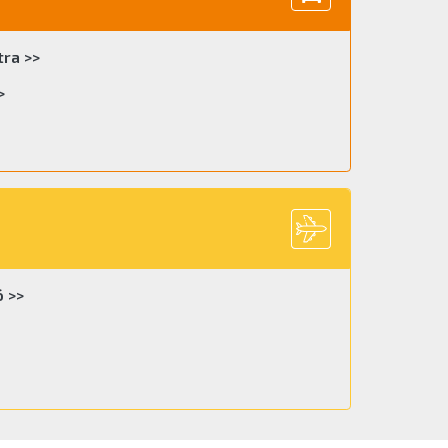
tra >>
>
 >>