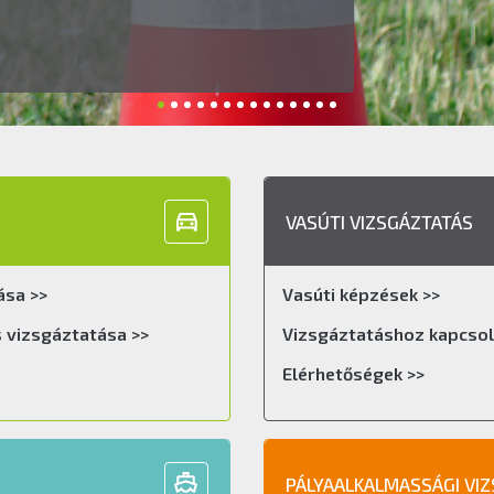
VASÚTI VIZSGÁZTATÁS
ása >>
Vasúti képzések >>
 vizsgáztatása >>
Vizsgáztatáshoz kapcsol
Elérhetőségek >>
PÁLYAALKALMASSÁGI VI