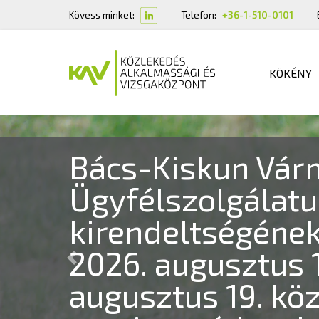
Kövess minket:
Telefon:
+36-1-510-0101
KÖKÉNY
Tájékoztatás a 2
8-i ügyfélfogadá
Tájékoztatjuk tisztelt Ügyfeleinket, hogy 2026.
ügyfélszolgálataink a pénteki munkarend szerint 
hogy egyes kirendeltségek nyitvatartása ettől elt
Previous
Tovább olvasom