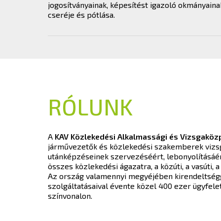
jogosítványainak, képesítést igazoló okmányaina
cseréje és pótlása.
RÓLUNK
A
KAV Közlekedési Alkalmassági és Vizsgaközp
járművezetők és közlekedési szakemberek vizsgá
utánképzéseinek szervezéséért, lebonyolításáér
összes közlekedési ágazatra, a közúti, a vasúti, a 
Az ország valamennyi megyéjében kirendeltségge
szolgáltatásaival évente közel 400 ezer ügyfele
színvonalon.