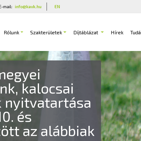
E-mail:
info@kavk.hu
EN
Rólunk
Szakterületek
Díjtáblázat
Hírek
Tudá
026. augusztus
sról
 augusztus 8-án (szombaton)
tartanak nyitva. Felhívjuk figyelmüket,
érhet, illetve zárva tarthatnak.