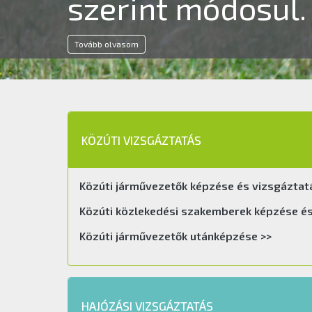
KÖZÚTI VIZSGÁZTATÁS
Közúti járművezetők képzése és vizsgáztat
Közúti közlekedési szakemberek képzése és
Közúti járművezetők utánképzése >>
HAJÓZÁSI VIZSGÁZTATÁS