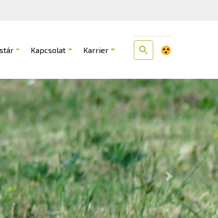
stár
Kapcsolat
Karrier
Next