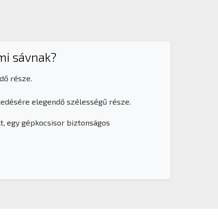
lmi sávnak?
dő része.
kedésére elegendő szélességű része.
lt, egy gépkocsisor biztonságos