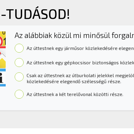
Z-TUDÁSOD!
Az alábbiak közül mi minősül forga
Az úttestnek egy járműsor közlekedésére elegen
Az úttestnek egy gépkocsisor biztonságos közle
Csak az úttestnek az útburkolati jelekkel megjelö
közlekedésére elegendő szélességű része.
Az úttestnek a két terelővonal közötti része.