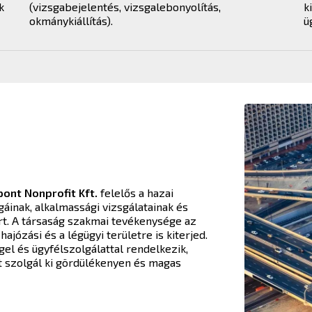
k
(vizsgabejelentés, vizsgalebonyolítás,
k
okmánykiállítás).
ü
ont Nonprofit Kft.
felelős a hazai
inak, alkalmassági vizsgálatainak és
t. A társaság szakmai tevékenysége az
hajózási és a légügyi területre is kiterjed.
l és ügyfélszolgálattal rendelkezik,
t szolgál ki gördülékenyen és magas