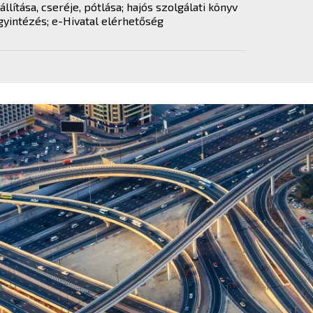
iállítása, cseréje, pótlása; hajós szolgálati könyv
gyintézés; e-Hivatal elérhetőség