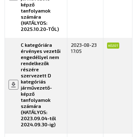
képző
tanfolyamok
számára
(HATÁLYOS:
2025.10.20-TÓL)
C kategóriára
2023-08-23
KÖZÚT
érvényes vezetői
17:05
engedéllyel nem
rendelkezők
részére
szervezett D
kategóriás
járművezető-
képző
tanfolyamok
számára
(HATÁLYOS:
2023.09.04-től
2024.09.30-ig)