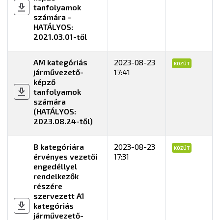
tanfolyamok
számára -
HATÁLYOS:
2021.03.01-től
AM kategóriás
2023-08-23
KÖZÚT
járművezető-
17:41
képző
tanfolyamok
számára
(HATÁLYOS:
2023.08.24-től)
B kategóriára
2023-08-23
KÖZÚT
érvényes vezetői
17:31
engedéllyel
rendelkezők
részére
szervezett A1
kategóriás
járművezető-