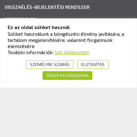
VISSZAÉLÉS-BEJELENTÉSI RENDSZER
IMPRESSZUM
Ez az oldal sütiket használ
Sütiket használunk a böngészési élmény javítására, a
tartalom megjelenítésére, valamint forgalmunk
KAV KÖZLEKEDÉSI ALKALMASSÁGI ÉS VIZSGAKÖZPONT
elemzésére.
Cím:
1033 Budapest, Polgár utca 8-10.
További információk:
Süti tájékoztató
Tel.:
+36-1-510-0101
SZEMÉLYRE SZABÁS
ELUTASÍTÁS
E-mail:
info@kavk.hu
ÖSSZES ELFOGADÁSA
© 2026 KAV Közlekedési Alkalmassági és Vizsgaközpont Nonprofit Kft. –
Minden jog fenntartva!