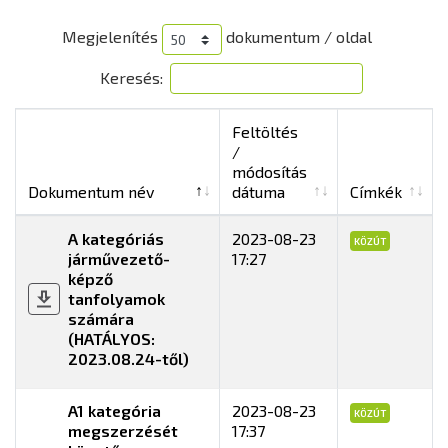
Megjelenítés
dokumentum / oldal
Keresés:
Feltöltés
/
módosítás
Dokumentum név
dátuma
Címkék
A kategóriás
2023-08-23
KÖZÚT
járművezető-
17:27
képző
tanfolyamok
számára
(HATÁLYOS:
2023.08.24-től)
A1 kategória
2023-08-23
KÖZÚT
megszerzését
17:37