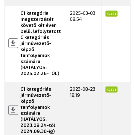
C1 kategória
2025-03-03
KÖZÚT
megszerzését
08:54
követő két éven
belül lefolytatott
C kategóriás
járművezető-
képző
tanfolyamok
számára
(HATÁLYOS:
2025.02.26-TÓL)
C1 kategóriás
2023-08-23
KÖZÚT
járművezető-
18:19
képző
tanfolyamok
számára
(HATÁLYOS:
2023.08.24-től
2024.09.30-ig)