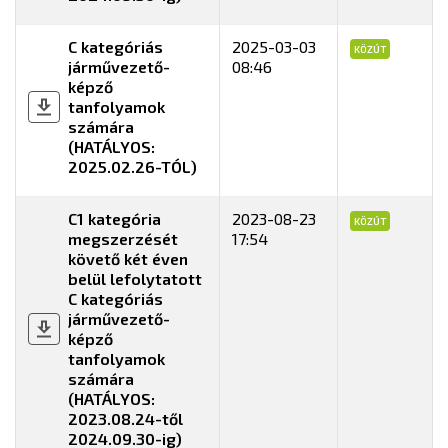
C kategóriás
2025-03-03
KÖZÚT
járművezető-
08:46
képző
tanfolyamok
számára
(HATÁLYOS:
2025.02.26-TÓL)
C1 kategória
2023-08-23
KÖZÚT
megszerzését
17:54
követő két éven
belül lefolytatott
C kategóriás
járművezető-
képző
tanfolyamok
számára
(HATÁLYOS:
2023.08.24-től
2024.09.30-ig)