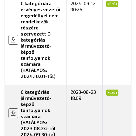
C kategóriára
2024-09-12
KÖZÚT
érvényes vezetői
00:26
engedéllyel nem
rendelkezők
részére
szervezett D
kategóriás
járművezető-
képző
tanfolyamok
számára
(HATÁLYOS:
2024.10.01-től)
C kategóriás
2023-08-23
KÖZÚT
járművezető-
18:09
képző
tanfolyamok
számára
(HATÁLYOS:
2023.08.24-től
2024.09.30-ig)