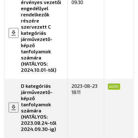
érvényes vezetői
09:30
engedéllyel
rendelkezők
részére
szervezett C
kategóriás
járművezető-
képző
tanfolyamok
számára
(HATÁLYOS:
2024.10.01-től)
D kategóriás
2023-08-23
KÖZÚT
járművezető-
18:11
képző
tanfolyamok
számára
(HATÁLYOS:
2023.08.24-től
2024.09.30-ig)