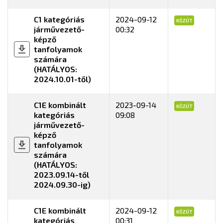
C1 kategóriás
2024-09-12
KÖZÚT
járművezető-
00:32
képző
tanfolyamok
számára
(HATÁLYOS:
2024.10.01-től)
C1E kombinált
2023-09-14
KÖZÚT
kategóriás
09:08
járművezető-
képző
tanfolyamok
számára
(HATÁLYOS:
2023.09.14-től
2024.09.30-ig)
C1E kombinált
2024-09-12
KÖZÚT
kategóriás
00:31