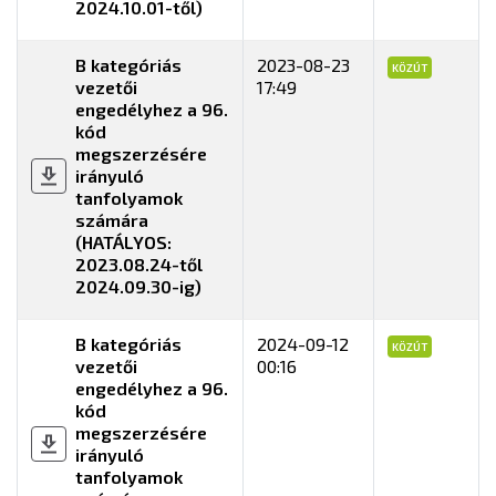
2024.10.01-től)
B kategóriás
2023-08-23
KÖZÚT
vezetői
17:49
engedélyhez a 96.
kód
megszerzésére
irányuló
tanfolyamok
számára
(HATÁLYOS:
2023.08.24-től
2024.09.30-ig)
B kategóriás
2024-09-12
KÖZÚT
vezetői
00:16
engedélyhez a 96.
kód
megszerzésére
irányuló
tanfolyamok