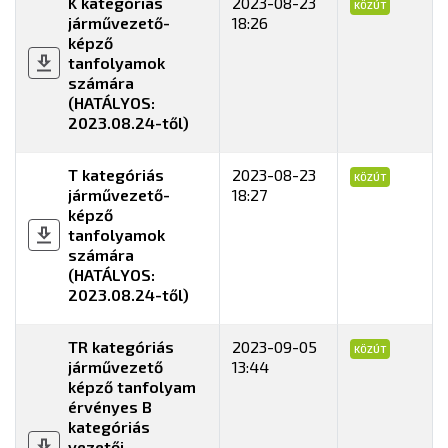
K kategóriás
2023-08-23
KÖZÚT
járművezető-
18:26
képző
tanfolyamok
számára
(HATÁLYOS:
2023.08.24-től)
T kategóriás
2023-08-23
KÖZÚT
járművezető-
18:27
képző
tanfolyamok
számára
(HATÁLYOS:
2023.08.24-től)
TR kategóriás
2023-09-05
KÖZÚT
járművezető
13:44
képző tanfolyam
érvényes B
kategóriás
vezetői