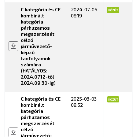
C kategória és CE
2024-07-05
KÖZÚT
kombinált
08:19
kategória
párhuzamos
megszerzését
célzó
járművezető-
képző
tanfolyamok
számára
(HATÁLYOS:
2024.07.12-től
2024.09.30-ig)
C kategória és CE
2025-03-03
KÖZÚT
kombinált
08:52
kategória
párhuzamos
megszerzését
célzó
járművezető-