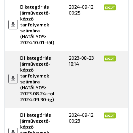
D kategóriás
2024-09-12
KÖZÚT
járművezető-
00:25
képző
tanfolyamok
számára
(HATÁLYOS:
2024.10.01-től)
D1 kategóriás
2023-08-23
KÖZÚT
járművezető-
18:14
képző
tanfolyamok
számára
(HATÁLYOS:
2023.08.24-től
2024.09.30-ig)
D1 kategóriás
2024-09-12
KÖZÚT
járművezető-
00:23
képző
tanfolyamok