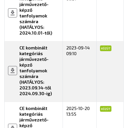
járművezető-
képző
tanfolyamok
számára
(HATÁLYOS:
2024.10.01-től)
CE kombinált
2023-09-14
KÖZÚT
kategóriás
09:10
járművezető-
képző
tanfolyamok
számára
(HATÁLYOS:
2023.09.14-től
2024.09.30-ig)
CE kombinált
2025-10-20
KÖZÚT
kategóriás
13:55
járművezető-
képző