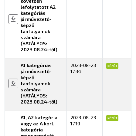
követően
lefolytatott A2
kategóriás
járművezető-
képző
tanfolyamok
számára
(HATÁLYOS:
2023.08.24-től)
A1 kategóriás
2023-08-23
KÖZÚT
járművezető-
17:34
képző
tanfolyamok
számára
(HATÁLYOS:
2023.08.24-től)
A1, A2 kategória,
2023-08-23
KÖZÚT
vagy az A korl.
17:19
kategória
megszerzését