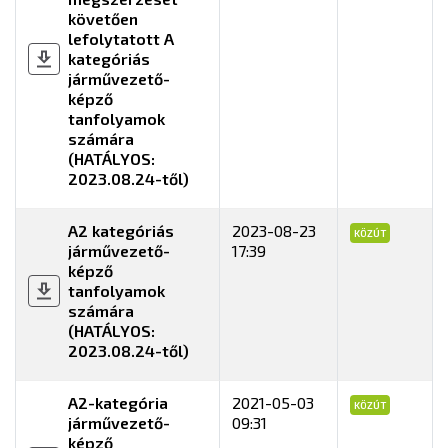
követően
lefolytatott A
kategóriás
járművezető-
képző
tanfolyamok
számára
(HATÁLYOS:
2023.08.24-től)
A2 kategóriás
2023-08-23
KÖZÚT
járművezető-
17:39
képző
tanfolyamok
számára
(HATÁLYOS:
2023.08.24-től)
A2-kategória
2021-05-03
KÖZÚT
járművezető-
09:31
képző