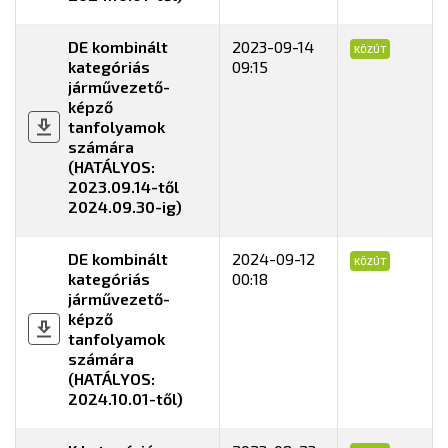
DE kombinált
2023-09-14
KÖZÚT
kategóriás
09:15
járművezető-
képző
tanfolyamok
számára
(HATÁLYOS:
2023.09.14-től
2024.09.30-ig)
DE kombinált
2024-09-12
KÖZÚT
kategóriás
00:18
járművezető-
képző
tanfolyamok
számára
(HATÁLYOS:
2024.10.01-től)