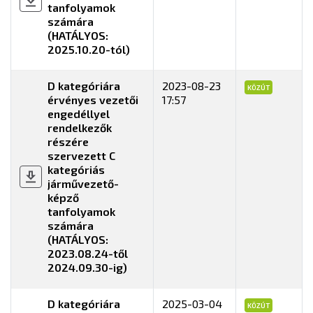
tanfolyamok
számára
(HATÁLYOS:
2025.10.20-tól)
D kategóriára
2023-08-23
KÖZÚT
érvényes vezetői
17:57
engedéllyel
rendelkezők
részére
szervezett C
kategóriás
járművezető-
képző
tanfolyamok
számára
(HATÁLYOS:
2023.08.24-től
2024.09.30-ig)
D kategóriára
2025-03-04
KÖZÚT