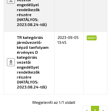
engedéllyel
rendelkezők
részére
(HATÁLYOS:
2023.08.24-től)
TR kategóriás
2023-09-05
KÖZÚT
járművezető-
13:45
képző tanfolyam
érvényes D
kategóriás
vezetői
engedéllyel
rendelkezők
részére
(HATÁLYOS:
2023.08.24-től)
Megjeleníti az 1/1 oldalt
<
1
>