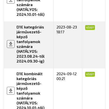
számára
(HATÁLYOS:
2024.10.01-től)
D1E kategóriás
2023-08-23
KÖZÚT
járművezető-
18:17
képző
tanfolyamok
számára
(HATÁLYOS:
2023.08.24-től
2024.09.30-ig)
D1E kombinált
2024-09-12
KÖZÚT
kategóriás
00:21
járművezető-
képző
tanfolyamok
számára
(HATÁLYOS:
2024.10.01-től)