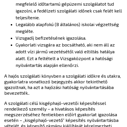
megfelelő időtartamú gépüzemi szolgálatot tud
igazolni, a fedélzeti szolgálati időnek csak felét kell
teljesítenie.
Legalább alapfokú (8 általános) iskolai végzettség
megléte.
Vizsgadíj befizetésének igazolása.
Gyakorlati vizsgára az bocsátható, aki nem áll az
adott vízi jármű vezetésétől való eltiltás hatálya
alatt. Ezt a feltételt a Vizsgaközpont a hatósági
nyilvántartás alapján ellenőrzi.
A hajós szolgálati könyvben a szolgálati időkre és utakra,
gyakorlatra vonatkozó bejegyzés akkor tekinthető
igazoltnak, ha azt a hajózási hatóság nyilvántartásába
bevezették..
A szolgálati célú kisgéphajó-vezetői képesítéssel
rendelkező személy – a hivatásos képesítés
megszerzéséhez fentiekben előírt gyakorlat igazolása
esetén – „kisgéphajó-vezető” képesítés nyilvántartásba
vételét, és képesítő okmány kiállítását kérelmezheti.