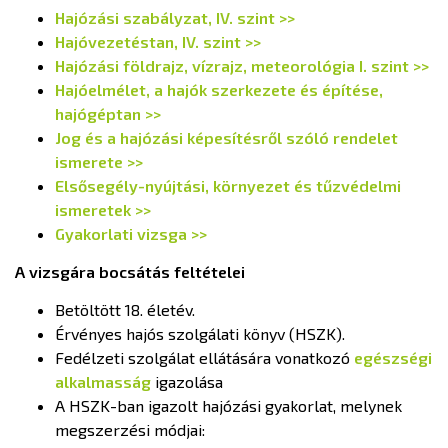
Hajózási szabályzat, IV. szint >>
Hajóvezetéstan, IV. szint >>
Hajózási földrajz, vízrajz, meteorológia I. szint >>
Hajóelmélet, a hajók szerkezete és építése,
hajógéptan >>
Jog és a hajózási képesítésről szóló rendelet
ismerete >>
Elsősegély-nyújtási, környezet és tűzvédelmi
ismeretek >>
Gyakorlati vizsga >>
A vizsgára bocsátás feltételei
Betöltött 18. életév.
Érvényes hajós szolgálati könyv (HSZK).
Fedélzeti szolgálat ellátására vonatkozó
egészségi
alkalmasság
igazolása
A HSZK-ban igazolt hajózási gyakorlat, melynek
megszerzési módjai: