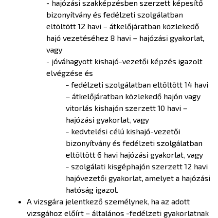
- hajózási szakképzésben szerzett képesítő
bizonyítvány és fedélzeti szolgálatban
eltöltött 12 havi – átkelőjáratban közlekedő
hajó vezetéséhez 8 havi – hajózási gyakorlat,
vagy
- jóváhagyott kishajó-vezetői képzés igazolt
elvégzése és
- fedélzeti szolgálatban eltöltött 14 havi
– átkelőjáratban közlekedő hajón vagy
vitorlás kishajón szerzett 10 havi –
hajózási gyakorlat, vagy
- kedvtelési célú kishajó-vezetői
bizonyítvány és fedélzeti szolgálatban
eltöltött 6 havi hajózási gyakorlat, vagy
- szolgálati kisgéphajón szerzett 12 havi
hajóvezetői gyakorlat, amelyet a hajózási
hatóság igazol.
A vizsgára jelentkező személynek, ha az adott
vizsgához előírt – általános -fedélzeti gyakorlatnak