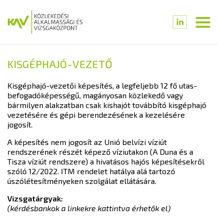
KISGÉPHAJÓ-VEZETŐ
Kisgéphajó-vezetői képesítés, a legfeljebb 12 fő utas-
befogadóképességű, magányosan közlekedő vagy
bármilyen alakzatban csak kishajót továbbító kisgéphajó
vezetésére és gépi berendezésének a kezelésére
jogosít.
A képesítés nem jogosít az Unió belvízi víziút
rendszerének részét képező víziutakon (A Duna és a
Tisza víziút rendszere) a hivatásos hajós képesítésekről
szóló 12/2022. ITM rendelet hatálya alá tartozó
úszólétesítményeken szolgálat ellátására.
Vizsgatárgyak:
(kérdésbankok a linkekre kattintva érhetők el)