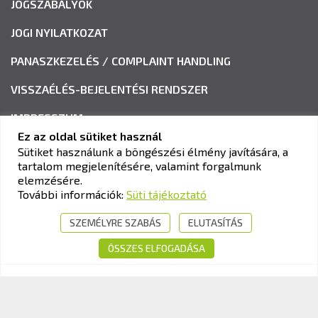
JOGSZABÁLYOK
JOGI NYILATKOZAT
PANASZKEZELÉS / COMPLAINT HANDLING
VISSZAÉLÉS-BEJELENTÉSI RENDSZER
IMPRESSZUM
Ez az oldal sütiket használ
Sütiket használunk a böngészési élmény javítására, a
tartalom megjelenítésére, valamint forgalmunk
KAV KÖZLEKEDÉSI ALKALMASSÁGI ÉS VIZSGAKÖZPONT
elemzésére.
Cím:
1033 Budapest, Polgár utca 8-10.
További információk:
Süti tájékoztató
Tel.:
+36-1-510-0101
SZEMÉLYRE SZABÁS
ELUTASÍTÁS
E-mail:
info@kavk.hu
ÖSSZES ELFOGADÁSA