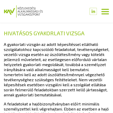
HIVATÁSOS GYAKORLATI VIZSGA
A gyakorlati vizsgán az adott képesítéssel ellátható
szolgálatokhoz kapcsolódó feladatokat, tevékenységeket,
vezetői vizsga esetén az úszólétesítmény vagy kötelék
jellemző műveleteit, az esetlegesen előforduló vártalan
helyzetek gyakorlati megoldását, továbbá a személyzet
irányítására való alkalmasságot kell bemutatni.
Ismertetni kell az adott úszólétesítménnyel végezhető
tevékenységhez szükséges feltételeket. Nem vezetői
képesítések esetében vizsgálni kell a szolgálat ellátása
során felmerülő feladatokban szerzett kellő jártasságot,
annak gyakorlati bemutatásával.
A feladatokat a hajóbizonyítványban előírt minimális
személyzettel kell végrehajtani. Ebben az esetben a hajó