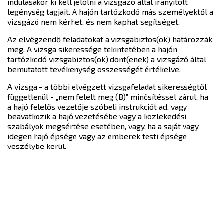
indulásakor ki kell jelölni a vizsgázó által irányított
legénység tagjait. A hajón tartózkodó más személyektől a
vizsgázó nem kérhet, és nem kaphat segítséget.
Az elvégzendő feladatokat a vizsgabiztos(ok) határozzák
meg. A vizsga sikeressége tekintetében a hajón
tartózkodó vizsgabiztos(ok) dönt(enek) a vizsgázó által
bemutatott tevékenység összességét értékelve.
A vizsga - a többi elvégzett vizsgafeladat sikerességtől
függetlenül - „nem felelt meg (B)” minősítéssel zárul, ha
a hajó felelős vezetője szóbeli instrukciót ad, vagy
beavatkozik a hajó vezetésébe vagy a közlekedési
szabályok megsértése esetében, vagy, ha a saját vagy
idegen hajó épsége vagy az emberek testi épsége
veszélybe kerül.