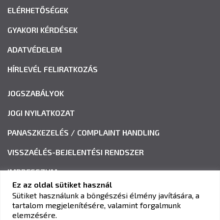
ELÉRHETŐSÉGEK
GYAKORI KÉRDÉSEK
ADATVÉDELEM
HÍRLEVÉL FELIRATKOZÁS
JOGSZABÁLYOK
JOGI NYILATKOZAT
PANASZKEZELÉS / COMPLAINT HANDLING
VISSZAÉLÉS-BEJELENTÉSI RENDSZER
IMPRESSZUM
Ez az oldal sütiket használ
Sütiket használunk a böngészési élmény javítására, a
tartalom megjelenítésére, valamint forgalmunk
KAV KÖZLEKEDÉSI ALKALMASSÁGI ÉS VIZSGAKÖZPONT
elemzésére.