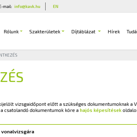
E-mail:
info@kavk.hu
EN
Rólunk
Szakterületek
Díjtáblázat
Hírek
Tudá
ENTKEZÉS
EZÉS
kijelölt vizsgaidőpont előtt a szükséges dokumentumoknak a V
s a csatolandó dokumentumok köre a
hajós képesítések
oldalo
s vonalvizsgára