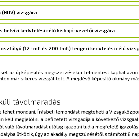
ő (HÜV) vizsgára
és belvízi kedvtelési célú kishajó-vezetői vizsgára
I. osztályú (12 tmf. és 200 tmf.) tengeri kedvtelési célú vizs
sel, az új képesítés megszerzésekor felmentést kaphat azon t
en már sikeres vizsgát tett. A meglévő képesítő okmány másol
küli távolmaradás
e lehet mondani. Írásbeli lemondást megteheti a Vizsgaközpon
 kell megjelölni, a befizetett vizsgadíja a következő vizsgaa
l való távolmaradást utólag igazolni tudja megfelelő igazolás
ályba ütközik, úgy az akadály megszűnésétől számított 8 napt