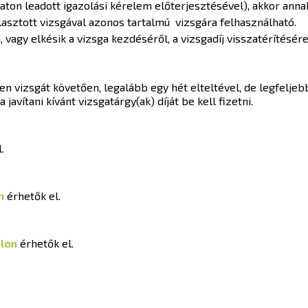
ton leadott igazolási kérelem előterjesztésével), akkor anna
ulasztott vizsgával azonos tartalmú vizsgára felhasználható.
 vagy elkésik a vizsga kezdéséről, a vizsgadíj visszatérítésére
len vizsgát követően, legalább egy hét elteltével, de legfeljeb
javítani kívánt vizsgatárgy(ak) díját be kell fizetni.
l.
n
érhetők el.
alon
érhetők el.