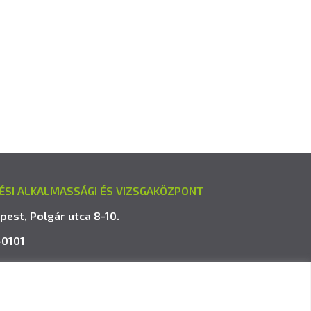
ÉSI ALKALMASSÁGI ÉS VIZSGAKÖZPONT
pest, Polgár utca 8-10.
-0101
avk.hu