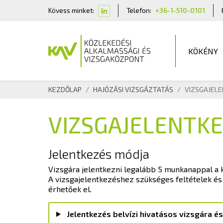
Kövess minket:
Telefon:
+36-1-510-0101
KÖKÉNY
KEZDŐLAP
HAJÓZÁSI VIZSGÁZTATÁS
VIZSGAJEL
VIZSGAJELENTK
Jelentkezés módja
Vizsgára jelentkezni legalább 5 munkanappal a 
A vizsgajelentkezéshez szükséges feltételek é
érhetőek el.
Jelentkezés belvízi hivatásos vizsgára é