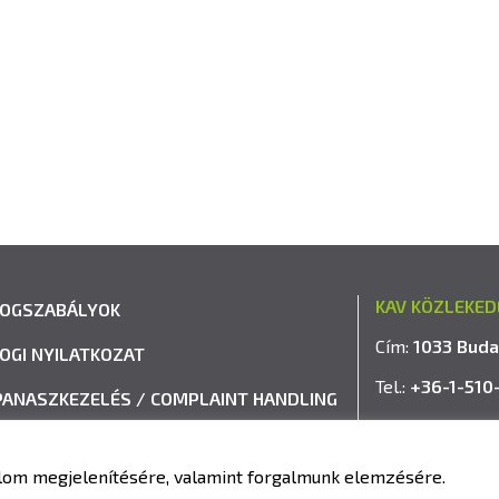
KAV KÖZLEKED
JOGSZABÁLYOK
Cím:
1033 Buda
JOGI NYILATKOZAT
Tel.:
+36-1-510
PANASZKEZELÉS / COMPLAINT HANDLING
E-mail:
info@k
VISSZAÉLÉS-BEJELENTÉSI RENDSZER
talom megjelenítésére, valamint forgalmunk elemzésére.
IMPRESSZUM