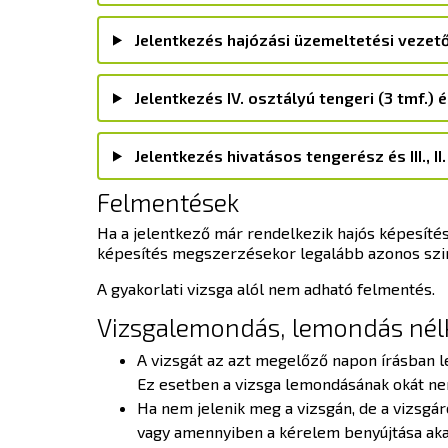
Jelentkezés hajózási üzemeltetési vezet
Jelentkezés IV. osztályú tengeri (3 tmf.) 
Jelentkezés hivatásos tengerész és III., I
Felmentések
Ha a jelentkező már rendelkezik hajós képesítés
képesítés megszerzésekor legalább azonos szint
A gyakorlati vizsga alól nem adható felmentés.
Vizsgalemondás, lemondás nél
A vizsgát az azt megelőző napon írásban l
Ez esetben a vizsga lemondásának okát nem
Ha nem jelenik meg a vizsgán, de a vizsgáró
vagy amennyiben a kérelem benyújtása akad