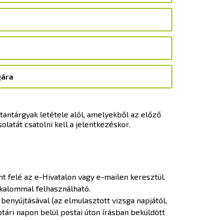
gára
antárgyak letétele alól, amelyekből az előző
atát csatolni kell a jelentkezéskor.
t felé az e-Hivatalon vagy e-mailen keresztül.
lkalommal felhasználható.
 benyújtásával (az elmulasztott vizsga napjától,
ári napon belül postai úton írásban beküldött