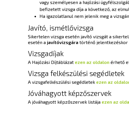
vagy személyesen a hajózási ügyfélszolgála
befizetett vizsga díja a következő, az elm
Ha igazolatlanul nem jelenik meg a vizsgán,
Javító, ismétlővizsga
Sikertelen vizsga esetén javító vizsgát a sikerte
esetén a
javítóvizsgára
történő jelentkezéskor a 
Vizsgadíjak
A Hajózási Díjtáblázat
ezen az oldalon
érhető e
Vizsga felkészülési segédletek
A vizsgafelkészülési segédletek
ezen az oldalo
Jóváhagyott képzőszervek
A jóváhagyott képzőszervek listája
ezen az old