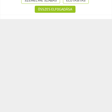
SZEMÉLYRE SZABÁS
ELUTASÍTÁS
E-mail:
info@kavk.hu
ÖSSZES ELFOGADÁSA
© 2026 KAV Közlekedési Alkalmassági és Vizsgaközpont Nonprofit Kft. –
Minden jog fenntartva!
Süti tájékoztató