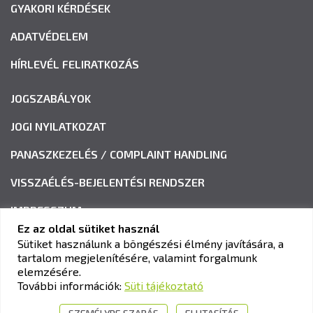
GYAKORI KÉRDÉSEK
ADATVÉDELEM
HÍRLEVÉL FELIRATKOZÁS
JOGSZABÁLYOK
JOGI NYILATKOZAT
PANASZKEZELÉS / COMPLAINT HANDLING
VISSZAÉLÉS-BEJELENTÉSI RENDSZER
IMPRESSZUM
Ez az oldal sütiket használ
Sütiket használunk a böngészési élmény javítására, a
tartalom megjelenítésére, valamint forgalmunk
KAV KÖZLEKEDÉSI ALKALMASSÁGI ÉS VIZSGAKÖZPONT
elemzésére.
Cím:
1033 Budapest, Polgár utca 8-10.
További információk:
Süti tájékoztató
Tel.:
+36-1-510-0101