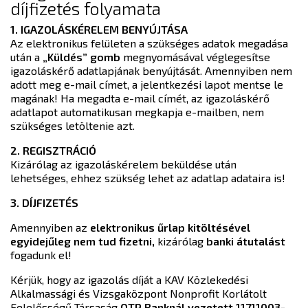
díjfizetés folyamata
1. IGAZOLÁSKÉRELEM BENYÚJTÁSA
Az elektronikus felületen a szükséges adatok megadása
után a
„Küldés” gomb
megnyomásával véglegesítse
igazoláskérő adatlapjának benyújtását. Amennyiben nem
adott meg e-mail címet, a jelentkezési lapot mentse le
magának! Ha megadta e-mail címét, az igazoláskérő
adatlapot automatikusan megkapja e-mailben, nem
szükséges letöltenie azt.
2. REGISZTRÁCIÓ
Kizárólag az igazoláskérelem beküldése után
lehetséges, ehhez szükség lehet az adatlap adataira is!
3. DÍJFIZETÉS
Amennyiben az
elektronikus űrlap kitöltésével
egyidejűleg nem tud fizetni,
kizárólag
banki átutalást
fogadunk el!
Kérjük, hogy az igazolás díját a KAV Közlekedési
Alkalmassági és Vizsgaközpont Nonprofit Korlátolt
Felelősségű Társaság
OTP Banknál vezetett 11711003-