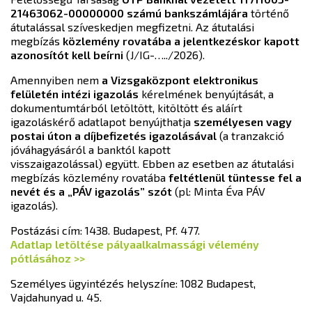
21463062-00000000 számú bankszámlájára
történő
átutalással szíveskedjen megfizetni. Az átutalási
megbízás
közlemény rovatába a jelentkezéskor kapott
azonosítót
kell beírni
(J/IG-…../2026).
Amennyiben nem
a Vizsgaközpont elektronikus
felületén intézi igazolás
kérelmének benyújtását, a
dokumentumtárból letöltött, kitöltött és aláírt
igazoláskérő adatlapot benyújthatja
személyesen vagy
postai úton a díjbefizetés igazolásával
(a tranzakció
jóváhagyásáról a banktól kapott
visszaigazolással) együtt. Ebben az esetben az átutalási
megbízás közlemény rovatába
feltétlenül tüntesse fel a
nevét és a „PÁV igazolás” szót
(pl: Minta Éva PÁV
igazolás).
Postázási cím: 1438. Budapest, Pf. 477.
Adatlap letöltése pályaalkalmassági vélemény
pótlásához >>
Személyes ügyintézés helyszíne: 1082 Budapest,
Vajdahunyad u. 45.