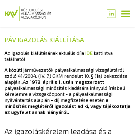
PÁV IGAZOLÁS KIÁLLÍTÁSA
Az igazolás kiállításának aktuális díja
IDE
kattintva
található!
A közúti járművezetők pályaalkalmassági vizsgálatáról
szóló 41/2004. (IV. 7.) GKM rendelet 10. § (1a) bekezdése
alapján „Az
1978. április 1. után megszerzett
pályaalkalmassági minősítés kiadására irányuló írásbeli
kérelemre a vizsgaközpont - a pályaalkalmassági
nyilvántartás alapján - díj megfizetése esetén
a
minősítés meglétéről igazolást ad ki, vagy tájékoztatja
az ügyfelet annak hiányáról.
Az igazoláskérelem leadása és a