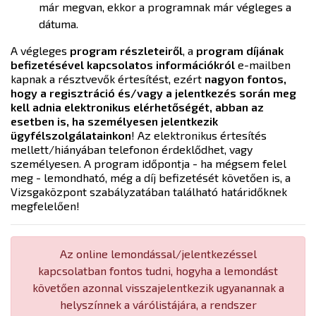
már megvan, ekkor a programnak már végleges a
dátuma.
A végleges
program részleteiről
, a
program díjának
befizetésével kapcsolatos információkról
e-mailben
kapnak a résztvevők értesítést, ezért
nagyon fontos,
hogy a regisztráció és/vagy a jelentkezés során meg
kell adnia elektronikus elérhetőségét, abban az
esetben is, ha személyesen jelentkezik
ügyfélszolgálatainkon
! Az elektronikus értesítés
mellett/hiányában telefonon érdeklődhet, vagy
személyesen. A program időpontja - ha mégsem felel
meg - lemondható, még a díj befizetését követően is, a
Vizsgaközpont szabályzatában található határidőknek
megfelelően!
Az online lemondással/jelentkezéssel
kapcsolatban fontos tudni, hogyha a lemondást
követően azonnal visszajelentkezik ugyanannak a
helyszínnek a várólistájára, a rendszer