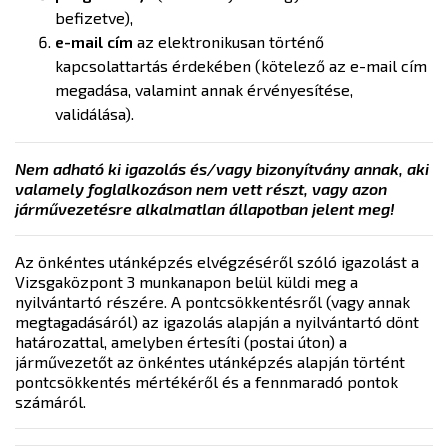
befizetve),
e-mail cím
az elektronikusan történő
kapcsolattartás érdekében (kötelező az e-mail cím
megadása, valamint annak érvényesítése,
validálása).
Nem adható ki igazolás és/vagy bizonyítvány annak, aki
valamely foglalkozáson nem vett részt, vagy azon
járművezetésre alkalmatlan állapotban jelent meg!
Az önkéntes utánképzés elvégzéséről szóló igazolást a
Vizsgaközpont 3 munkanapon belül küldi meg a
nyilvántartó részére. A pontcsökkentésről (vagy annak
megtagadásáról) az igazolás alapján a nyilvántartó dönt
határozattal, amelyben értesíti (postai úton) a
járművezetőt az önkéntes utánképzés alapján történt
pontcsökkentés mértékéről és a fennmaradó pontok
számáról.