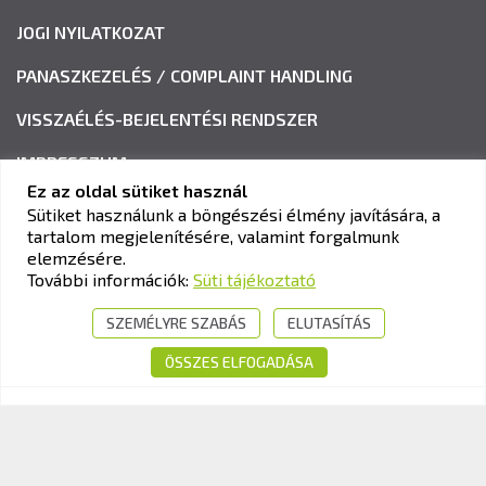
JOGI NYILATKOZAT
PANASZKEZELÉS / COMPLAINT HANDLING
VISSZAÉLÉS-BEJELENTÉSI RENDSZER
IMPRESSZUM
Ez az oldal sütiket használ
Sütiket használunk a böngészési élmény javítására, a
tartalom megjelenítésére, valamint forgalmunk
KAV KÖZLEKEDÉSI ALKALMASSÁGI ÉS VIZSGAKÖZPONT
elemzésére.
Cím:
1033 Budapest, Polgár utca 8-10.
További információk:
Süti tájékoztató
Tel.:
+36-1-510-0101
SZEMÉLYRE SZABÁS
ELUTASÍTÁS
E-mail:
info@kavk.hu
ÖSSZES ELFOGADÁSA