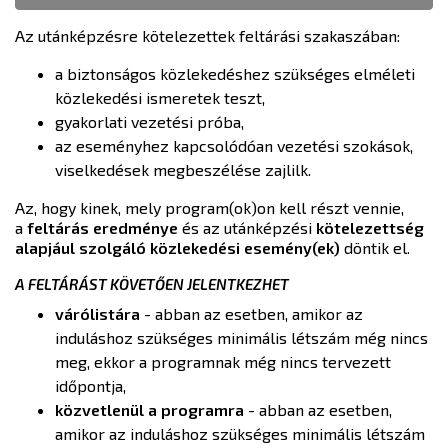
Az utánképzésre kötelezettek feltárási szakaszában:
a biztonságos közlekedéshez szükséges elméleti
közlekedési ismeretek teszt,
gyakorlati vezetési próba,
az eseményhez kapcsolódóan vezetési szokások,
viselkedések megbeszélése zajlilk.
Az, hogy kinek, mely program(ok)on kell részt vennie,
a
feltárás eredménye
és az utánképzési
kötelezettség
alapjául szolgáló közlekedési esemény(ek)
döntik el.
A FELTÁRÁST KÖVETŐEN JELENTKEZHET
várólistára
- abban az esetben, amikor az
induláshoz szükséges minimális létszám még nincs
meg, ekkor a programnak még nincs tervezett
időpontja,
közvetlenül a programra
- abban az esetben,
amikor az induláshoz szükséges minimális létszám