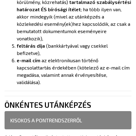
körülmény, közrehatás)
tartalmazó szabálysértési
határozat ÉS bírósági ítélet
; ha több ilyen van,
akkor mindegyik (mivel az utánképzés a
közlekedési esemény(ek)hez kapcsolódik, az csak a
bemutatott dokumentumok eseményeire
vonatkozik),
feltárás díja
(bankkártyával vagy csekkel
befizetve),
e-mail cím
az elektronikusan történő
kapcsolattartás érdekében (kötelező az e-mail cím
megadása, valamint annak érvényesítése,
validálása).
ÖNKÉNTES UTÁNKÉPZÉS
KISOKOS A PONTRENDSZERRŐL