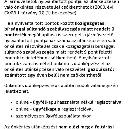
A járművezetők nyilvántartott pontjai az utánképzésen
való önkéntes részvétellel csökkenthetők (2000. évi
CXXVIII. törvény 9.§ (1) bekezdése).
Ha a nyilvántartott pontok között
közigazgatási
bírsággal sújtandó szabályszegés miatt rendelt 9
pontérték
megállapítása is szerepel, a járművezető
nyilvántartott pontjainak száma az utánképzésen való
önkéntes részvétellel csak a közigazgatási bírsággal
sújtandó szabályszegés miatt rendelt 9 pont feletti
pontok tekintetében csökkenthető. A nyilvántartott
pontok száma ismételt önkéntes utánképzéssel az
önkéntes utánképzésen való részvétel
igazolásától
számított egy éven belül nem csökkenthető
!
Önkéntes utánképzésre az alábbi módok valamelyikén
jeletkezhet:
online - ügyfélkapu használata nélkül
regisztrálva
online -
ügyfélkapus
regisztrációval,
személyesen, ügyfélszolgálatainkon.
Az önkéntes utánképzést
nem előzi meg a feltárási