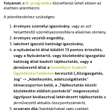
folyamat
, a
III. programba
közvetlenül lehet ebben az
esetben jelentkezni.
A jelentkezéshez szükséges:
érvényes személyi igazolvány
, vagy az azt
helyettesítő személyazonosításra alkalmas okmány,
érvényes vezetői engedély,
lakcímet igazoló hatósági igazolvány,
a nyilvántartó által küldött 13 pontos értesítés,
vagy a Nyilvántartó, vagy közlekedési igazgatási
hatóság által kiadott tájékoztatás, vagy a
járművezető által a
Személyre Szabott
Ügyintézési Felületen
keresztül („Közigazgatás,
Jog” -> „Adatkezelés, adatszolgáltatás”
témacsoporton belül, a „Tájékoztatás közúti
közlekedési előéleti pontokról” megnevezésű
ügytípust kiválasztva) lekérdezett tájékoztatás
a
járművezető aktuális összpontszámáról,
program díja
(bankkártyával vagy csekkel