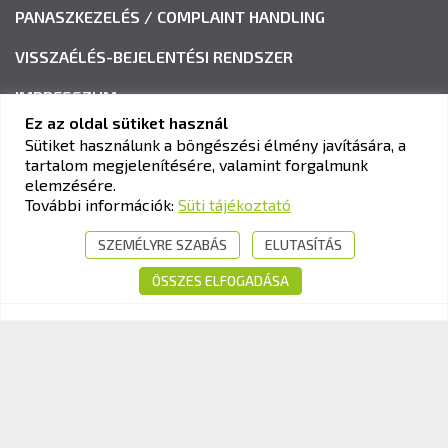
PANASZKEZELÉS / COMPLAINT HANDLING
VISSZAÉLÉS-BEJELENTÉSI RENDSZER
IMPRESSZUM
Ez az oldal sütiket használ
Sütiket használunk a böngészési élmény javítására, a
tartalom megjelenítésére, valamint forgalmunk
KAV KÖZLEKEDÉSI ALKALMASSÁGI ÉS VIZSGAKÖZPONT
elemzésére.
Cím:
1033 Budapest, Polgár utca 8-10.
További információk:
Süti tájékoztató
Tel.:
+36-1-510-0101
SZEMÉLYRE SZABÁS
ELUTASÍTÁS
E-mail:
info@kavk.hu
ÖSSZES ELFOGADÁSA
© 2026 KAV Közlekedési Alkalmassági és Vizsgaközpont Nonprofit Kft. –
Minden jog fenntartva!