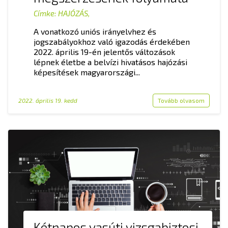
Címke:
HAJÓZÁS
,
A vonatkozó uniós irányelvhez és
jogszabályokhoz való igazodás érdekében
2022. április 19-én jelentős változások
lépnek életbe a belvízi hivatásos hajózási
képesítések magyarországi...
2022. április 19. kedd
Tovább olvasom
Kétnapos vasúti vizsgabiztosi