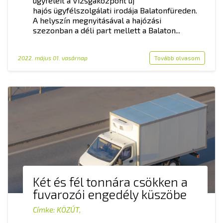
ügyfeleit a Vizsgaközpont új
hajós ügyfélszolgálati irodája Balatonfüreden.
A helyszín megnyitásával a hajózási
szezonban a déli part mellett a Balaton...
2022. május 01. vasárnap
Tovább olvasom
Két és fél tonnára csökken a
fuvarozói engedély küszöbe
Címke:
KÖZÚT
,