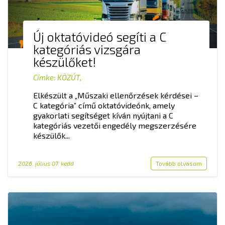
Új oktatóvideó segíti a C
kategóriás vizsgára
készülőket!
Címke:
KÖZÚT
,
Elkészült a „Műszaki ellenőrzések kérdései –
C kategória” című oktatóvideónk, amely
gyakorlati segítséget kíván nyújtani a C
kategóriás vezetői engedély megszerzésére
készülők...
2026. július 07. kedd
Tovább olvasom