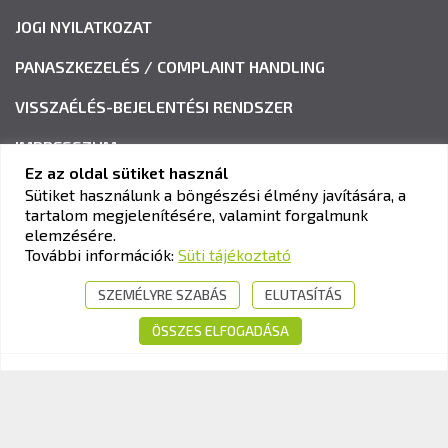
JOGI NYILATKOZAT
PANASZKEZELÉS / COMPLAINT HANDLING
VISSZAÉLÉS-BEJELENTÉSI RENDSZER
IMPRESSZUM
Ez az oldal sütiket használ
Sütiket használunk a böngészési élmény javítására, a
tartalom megjelenítésére, valamint forgalmunk
KAV KÖZLEKEDÉSI ALKALMASSÁGI ÉS VIZSGAKÖZPONT
elemzésére.
Cím:
1033 Budapest, Polgár utca 8-10.
További információk:
Süti tájékoztató
Tel.:
+36-1-510-0101
SZEMÉLYRE SZABÁS
ELUTASÍTÁS
E-mail:
info@kavk.hu
ÖSSZES ELFOGADÁSA
© 2026 KAV Közlekedési Alkalmassági és Vizsgaközpont Nonprofit Kft. –