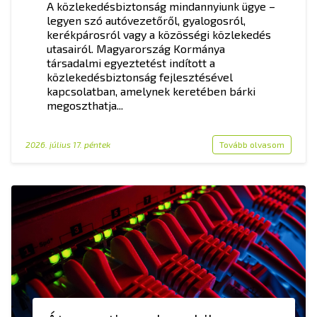
A közlekedésbiztonság mindannyiunk ügye –
legyen szó autóvezetőről, gyalogosról,
kerékpárosról vagy a közösségi közlekedés
utasairól. Magyarország Kormánya
társadalmi egyeztetést indított a
közlekedésbiztonság fejlesztésével
kapcsolatban, amelynek keretében bárki
megoszthatja...
2026. július 17. péntek
Tovább olvasom