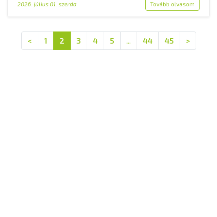
2026. július 01. szerda
Tovább olvasom
<
1
2
3
4
5
...
44
45
>