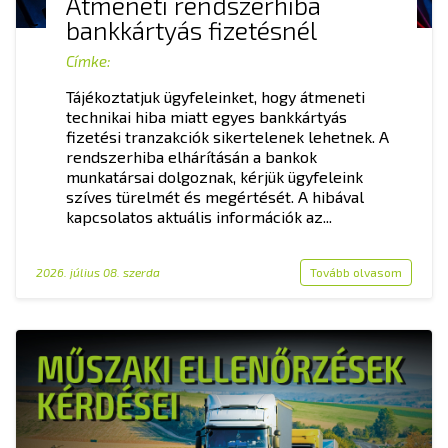
Átmeneti rendszerhiba
bankkártyás fizetésnél
Címke:
Tájékoztatjuk ügyfeleinket, hogy átmeneti
technikai hiba miatt egyes bankkártyás
fizetési tranzakciók sikertelenek lehetnek. A
rendszerhiba elhárításán a bankok
munkatársai dolgoznak, kérjük ügyfeleink
szíves türelmét és megértését. A hibával
kapcsolatos aktuális információk az...
2026. július 08. szerda
Tovább olvasom