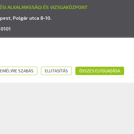
ÉSI ALKALMASSÁGI ÉS VIZSGAKÖZPONT
pest, Polgár utca 8-10.
-0101
avk.hu
EMÉLYRE SZABÁS
ELUTASÍTÁS
ÖSSZES ELFOGADÁSA
Kövess minket: