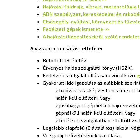
Hajózási földrajz, vízrajz, meteorológia I.
ADN szabályzat, kereskedelmi és rakodás
Elsősegély-nyújtási, környezet és tűzvé
Fedélzeti gépek ismerete >>
A hajózási képesítésekről szóló rendelet
A vizsgára bocsátás feltételei
Betöltött 18. életév.
Érvényes hajós szolgálati könyv (HSZK).
Fedélzeti szolgálat ellátására vonatkozó
e
Gyakorlati idő igazolása az alábbiak szerint
> hajózási szakképzésben szerzett kép
hajón kell eltölteni, vagy
> jóváhagyott gépnélküli hajó-vezetői
gépnélküli hajón kell eltölteni, vagy
> fedélzeti szolgálatban eltöltött 24 
Legalább alapfokú (8 általános) iskolai vé
Vizsgadíj befizetésének igazolása.