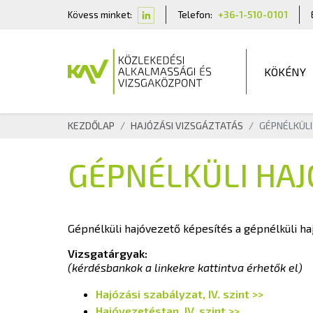
Kövess minket:
Telefon:
+36-1-510-0101
KÖKÉNY
KEZDŐLAP
HAJÓZÁSI VIZSGÁZTATÁS
GÉPNÉLKÜL
GÉPNÉLKÜLI HA
Gépnélküli hajóvezető képesítés a gépnélküli haj
Vizsgatárgyak:
(kérdésbankok a linkekre kattintva érhetők el)
Hajózási szabályzat, IV. szint >>
Hajóvezetéstan, IV. szint >>