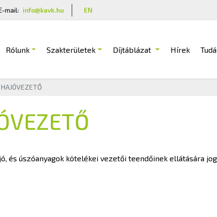
E-mail:
info@kavk.hu
EN
Rólunk
Szakterületek
Díjtáblázat
Hírek
Tudá
I HAJÓVEZETŐ
JÓVEZETŐ
ó, és úszóanyagok kötelékei vezetői teendőinek ellátására jog