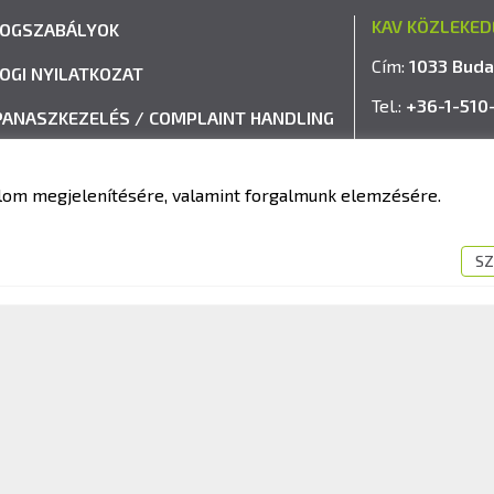
KAV KÖZLEKED
JOGSZABÁLYOK
Cím:
1033 Buda
JOGI NYILATKOZAT
Tel.:
+36-1-510
PANASZKEZELÉS / COMPLAINT HANDLING
E-mail:
info@k
VISSZAÉLÉS-BEJELENTÉSI RENDSZER
talom megjelenítésére, valamint forgalmunk elemzésére.
IMPRESSZUM
SZ
fit Kft. – Minden jog fenntartva!
Süti tájékoztató