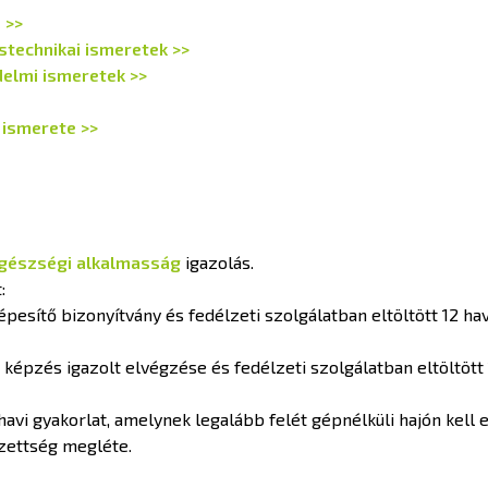
 >>
technikai ismeretek >>
delmi ismeretek >>
 ismerete >>
gészségi alkalmasság
igazolás.
:
esítő bizonyítvány és fedélzeti szolgálatban eltöltött 12 hav
 képzés igazolt elvégzése és fedélzeti szolgálatban eltöltött 
havi gyakorlat, amelynek legalább felét gépnélküli hajón kell e
gzettség megléte.