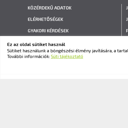
KÖZÉRDEKŰ ADATOK
ELÉRHETŐSÉGEK
GYAKORI KÉRDÉSEK
ADATVÉDELEM
Ez az oldal sütiket használ
Sütiket használunk a böngészési élmény javítására, a tar
HÍRLEVÉL FELIRATKOZÁS
További információk:
Süti tájékoztató
© 2026 KAV Közlekedési Alkalmassági és Vizsgaközpont Nonpro