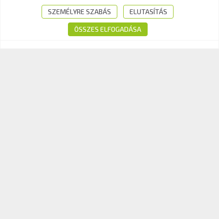
Tel.:
+36-1-510-0101
SZEMÉLYRE SZABÁS
ELUTASÍTÁS
E-mail:
info@kavk.hu
ÖSSZES ELFOGADÁSA
© 2026 KAV Közlekedési Alkalmassági és Vizsgaközpont Nonprofit Kft. –
Minden jog fenntartva!
Süti tájékoztató