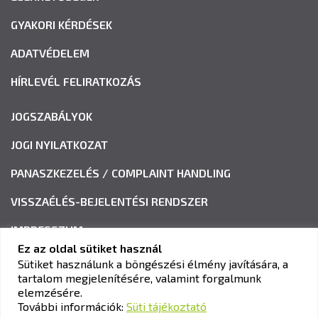
GYAKORI KÉRDÉSEK
ADATVÉDELEM
HÍRLEVÉL FELIRATKOZÁS
JOGSZABÁLYOK
JOGI NYILATKOZAT
PANASZKEZELÉS / COMPLAINT HANDLING
VISSZAÉLÉS-BEJELENTÉSI RENDSZER
IMPRESSZUM
Ez az oldal sütiket használ
Sütiket használunk a böngészési élmény javítására, a
tartalom megjelenítésére, valamint forgalmunk
KAV KÖZLEKEDÉSI ALKALMASSÁGI ÉS VIZSGAKÖZPONT
elemzésére.
Cím:
1033 Budapest, Polgár utca 8-10.
További információk:
Süti tájékoztató