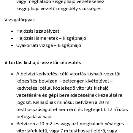
vagy meghaladó kisgéphajó vezetéséhez
kisgéphajó vezetői engedély szükséges.
Vizsgatárgyak:
Hajózási szabályzat
Hajózási ismeretek – kisgéphajó
Gyakorlati vizsga – kisgéphajó
Vitorlás kishajó-vezetői képesítés
A belvízi kedvtelési célú vitorlás kishajó-vezetői
képesítés belvízen – beltenger kivételével –
kedvtelési céllal közlekedő vitorlás kishajó
vezetésére és gépi berendezéseinek kezelésére
jogosít. Kishajónak minősül belvízen a 20 m
testhosszúságot el nem érő és legfeljebb 12 fő utas
befogadású hajó.
Belvízen a 10 m2-es vagy azt meghaladó névleges
vitorlafelületű, vagy 7 m testhosszt elérő, vagy