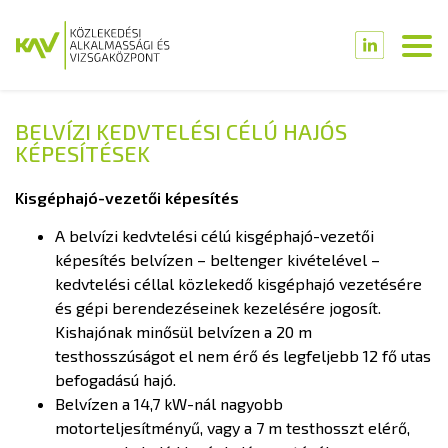
BELVÍZI KEDVTELÉSI CÉLÚ HAJÓS
KÉPESÍTÉSEK
Kisgéphajó-vezetői képesítés
A belvízi kedvtelési célú kisgéphajó-vezetői
képesítés belvízen – beltenger kivételével –
kedvtelési céllal közlekedő kisgéphajó vezetésére
és gépi berendezéseinek kezelésére jogosít.
Kishajónak minősül belvízen a 20 m
testhosszúságot el nem érő és legfeljebb 12 fő utas
befogadású hajó.
Belvízen a 14,7 kW-nál nagyobb
motorteljesítményű, vagy a 7 m testhosszt elérő,