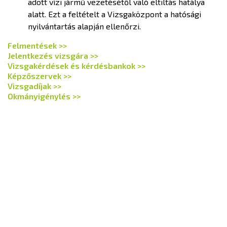
adott vízi jármű vezetésétől való eltiltás hatálya
alatt. Ezt a feltételt a Vizsgaközpont a hatósági
nyilvántartás alapján ellenőrzi.
Felmentések >>
Jelentkezés vizsgára >>
Vizsgakérdések és kérdésbankok >>
Képzőszervek >>
Vizsgadíjak >>
Okmányigénylés >>