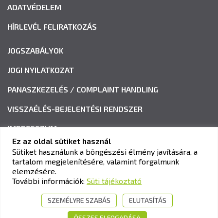
ADATVÉDELEM
HÍRLEVÉL FELIRATKOZÁS
JOGSZABÁLYOK
JOGI NYILATKOZAT
PANASZKEZELÉS / COMPLAINT HANDLING
VISSZAÉLÉS-BEJELENTÉSI RENDSZER
IMPRESSZUM
Ez az oldal sütiket használ
Sütiket használunk a böngészési élmény javítására, a
tartalom megjelenítésére, valamint forgalmunk
KAV KÖZLEKEDÉSI ALKALMASSÁGI ÉS VIZSGAKÖZPONT
elemzésére.
Cím:
1033 Budapest, Polgár utca 8-10.
További információk:
Süti tájékoztató
Tel.:
+36-1-510-0101
SZEMÉLYRE SZABÁS
ELUTASÍTÁS
E-mail:
info@kavk.hu
ÖSSZES ELFOGADÁSA