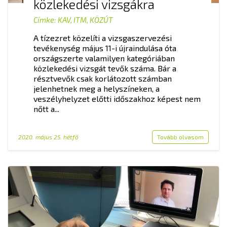
közlekedési vizsgákra
Címke:
KAV
,
ITM
,
KÖZÚT
A tízezret közelíti a vizsgaszervezési
tevékenység május 11-i újraindulása óta
országszerte valamilyen kategóriában
közlekedési vizsgát tevők száma. Bár a
résztvevők csak korlátozott számban
jelenhetnek meg a helyszíneken, a
veszélyhelyzet előtti időszakhoz képest nem
nőtt a...
2020. május 25. hétfő
Tovább olvasom