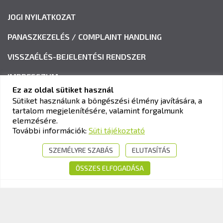
JOGI NYILATKOZAT
PANASZKEZELÉS / COMPLAINT HANDLING
VISSZAÉLÉS-BEJELENTÉSI RENDSZER
IMPRESSZUM
Ez az oldal sütiket használ
Sütiket használunk a böngészési élmény javítására, a
tartalom megjelenítésére, valamint forgalmunk
KAV KÖZLEKEDÉSI ALKALMASSÁGI ÉS VIZSGAKÖZPONT
elemzésére.
Cím:
1033 Budapest, Polgár utca 8-10.
További információk:
Süti tájékoztató
Tel.:
+36-1-510-0101
SZEMÉLYRE SZABÁS
ELUTASÍTÁS
E-mail:
info@kavk.hu
ÖSSZES ELFOGADÁSA