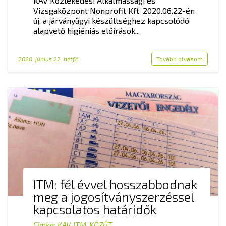
KAV Közlekedési Alkalmassági és
Vizsgaközpont Nonprofit Kft. 2020.06.22-én
új, a járványügyi készültséghez kapcsolódó
alapvető higiéniás előírások...
2020. június 22. hétfő
Tovább olvasom
ITM: fél évvel hosszabbodnak
meg a jogosítványszerzéssel
kapcsolatos határidők
Címke:
KAV
,
ITM
,
KÖZÚT