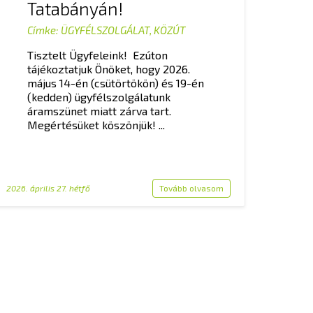
Tatabányán!
Címke:
ÜGYFÉLSZOLGÁLAT
,
KÖZÚT
Tisztelt Ügyfeleink! Ezúton
tájékoztatjuk Önöket, hogy 2026.
május 14-én (csütörtökön) és 19-én
(kedden) ügyfélszolgálatunk
áramszünet miatt zárva tart.
Megértésüket köszönjük! ...
2026. április 27. hétfő
Tovább olvasom