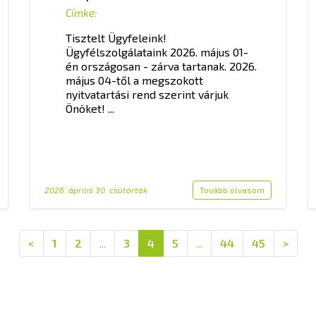
Címke:
Tisztelt Ügyfeleink!
Ügyfélszolgálataink 2026. május 01-
én országosan - zárva tartanak. 2026.
május 04-től a megszokott
nyitvatartási rend szerint várjuk
Önöket! ...
2026. április 30. csütörtök
Tovább olvasom
<
1
2
...
3
4
5
...
44
45
>