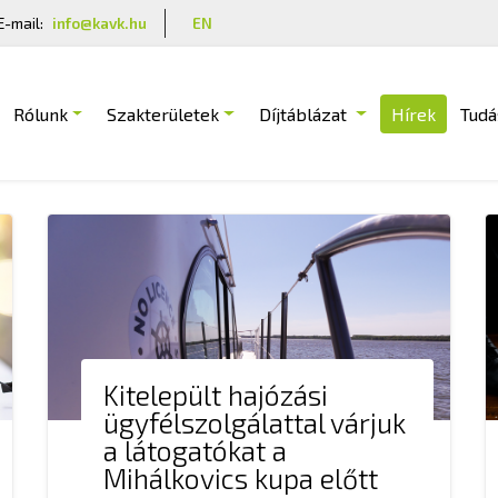
E-mail:
info@kavk.hu
EN
Rólunk
Szakterületek
Díjtáblázat
Hírek
Tudá
Kitelepült hajózási
ügyfélszolgálattal várjuk
a látogatókat a
Mihálkovics kupa előtt