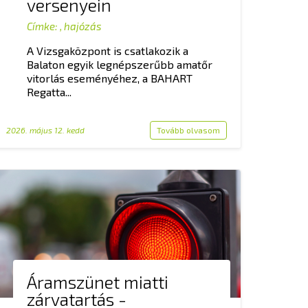
versenyein
Címke:
,
hajózás
A Vizsgaközpont is csatlakozik a
Balaton egyik legnépszerűbb amatőr
vitorlás eseményéhez, a BAHART
Regatta...
2026. május 12. kedd
Tovább olvasom
Áramszünet miatti
zárvatartás -