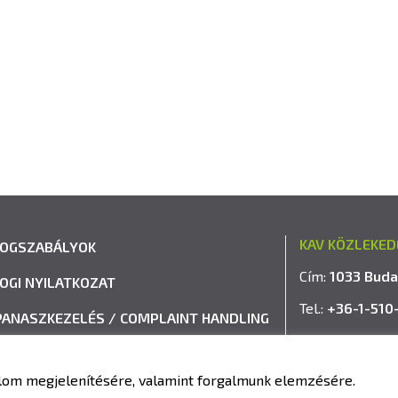
KAV KÖZLEKED
JOGSZABÁLYOK
Cím:
1033 Buda
JOGI NYILATKOZAT
Tel.:
+36-1-510
PANASZKEZELÉS / COMPLAINT HANDLING
E-mail:
info@k
VISSZAÉLÉS-BEJELENTÉSI RENDSZER
talom megjelenítésére, valamint forgalmunk elemzésére.
IMPRESSZUM