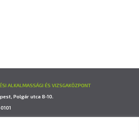
ÉSI ALKALMASSÁGI ÉS VIZSGAKÖZPONT
pest, Polgár utca 8-10.
-0101
avk.hu