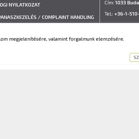
Cím:
1033 Buda
JOGI NYILATKOZAT
Tel.:
+36-1-510
PANASZKEZELÉS / COMPLAINT HANDLING
E-mail:
info@k
VISSZAÉLÉS-BEJELENTÉSI RENDSZER
talom megjelenítésére, valamint forgalmunk elemzésére.
IMPRESSZUM
SZ
fit Kft. – Minden jog fenntartva!
Süti tájékoztató