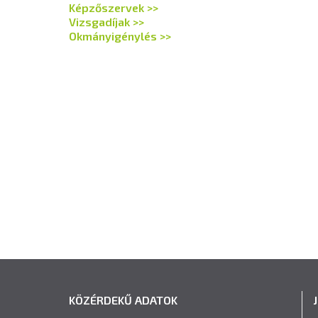
Képzőszervek >>
Vizsgadíjak >>
Okmányigénylés >>
KÖZÉRDEKŰ ADATOK