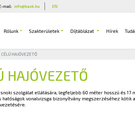
E-mail:
info@kavk.hu
EN
Rólunk
Szakterületek
Díjtáblázat
Hírek
Tudá
 CÉLÚ HAJÓVEZETŐ
Ú HAJÓVEZETŐ
snoki szolgálat ellátására, legfeljebb 60 méter hosszú és 17 
kes hatóságok vonalvizsga bizonyítvány megszerzéséhez kötik a
 vezetésére.