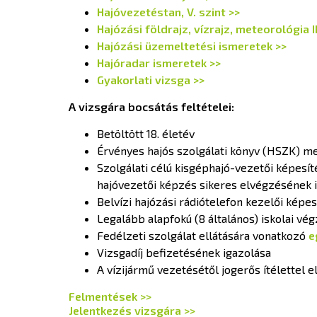
Hajóvezetéstan, V. szint >>
Hajózási földrajz, vízrajz, meteorológia II
Hajózási üzemeltetési ismeretek >>
Hajóradar ismeretek >>
Gyakorlati vizsga >>
A vizsgára bocsátás feltételei:
Betöltött 18. életév
Érvényes hajós szolgálati könyv (HSZK) m
Szolgálati célú kisgéphajó-vezetői képesít
hajóvezetői képzés sikeres elvégzésének 
Belvízi hajózási rádiótelefon kezelői képe
Legalább alapfokú (8 általános) iskolai vé
Fedélzeti szolgálat ellátására vonatkozó
e
Vizsgadíj befizetésének igazolása
A vízijármű vezetésétől jogerős ítélettel el
Felmentések >>
Jelentkezés vizsgára >>