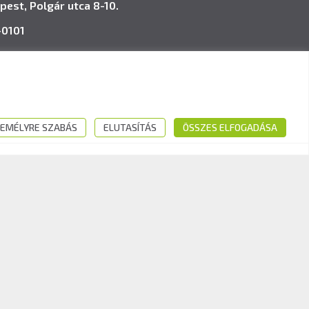
pest, Polgár utca 8-10.
-0101
avk.hu
EMÉLYRE SZABÁS
ELUTASÍTÁS
ÖSSZES ELFOGADÁSA
Kövess minket: