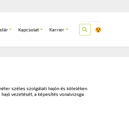
stár
Kapcsolat
Karrier
méter széles szolgálati hajón és köteléken
 hajó vezetését, a képesítés vonalvizsga