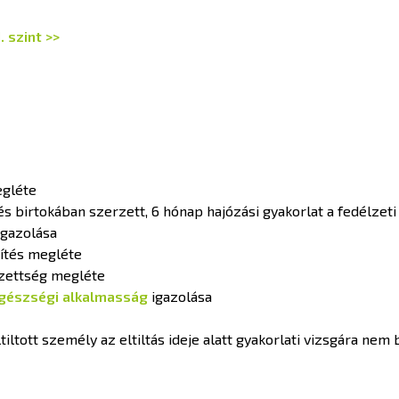
. szint >>
egléte
és birtokában szerzett, 6 hónap hajózási gyakorlat a fedélzet
igazolása
sítés megléte
gzettség megléte
gészségi alkalmasság
igazolása
tiltott személy az eltiltás ideje alatt gyakorlati vizsgára nem