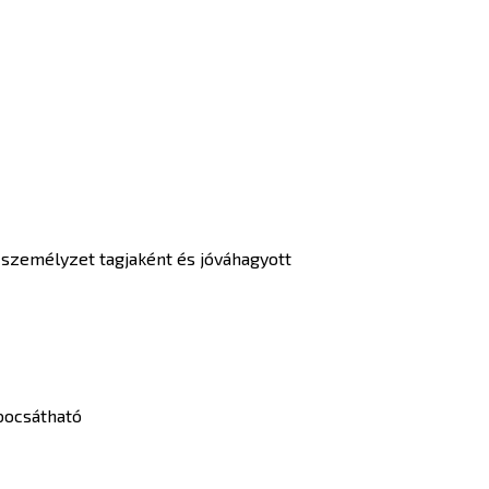
i személyzet tagjaként és jóváhagyott
 bocsátható