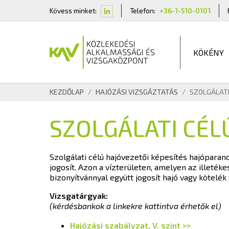
Kövess minket:
Telefon:
+36-1-510-0101
KÖKÉNY
KEZDŐLAP
HAJÓZÁSI VIZSGÁZTATÁS
SZOLGÁLATI
SZOLGÁLATI CÉL
Szolgálati célú hajóvezetői képesítés hajóparanc
jogosít. Azon a vízterületen, amelyen az illeté
bizonyítvánnyal együtt jogosít hajó vagy kötelék
Vizsgatárgyak:
(kérdésbankok a linkekre kattintva érhetők el)
Hajózási szabályzat, V. szint >>