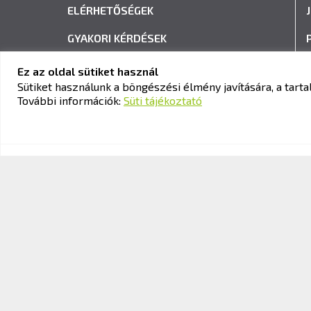
ELÉRHETŐSÉGEK
GYAKORI KÉRDÉSEK
ADATVÉDELEM
Ez az oldal sütiket használ
Sütiket használunk a böngészési élmény javítására, a tar
HÍRLEVÉL FELIRATKOZÁS
További információk:
Süti tájékoztató
© 2026 KAV Közlekedési Alkalmassági és Vizsgaközpont Nonpro