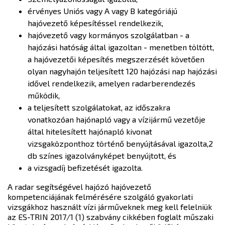
érvényes Uniós vagy A vagy B kategóriájú
hajóvezető képesítéssel rendelkezik,
hajóvezető vagy kormányos szolgálatban - a
hajózási hatóság által igazoltan - menetben töltött,
a hajóvezetői képesítés megszerzését követően
olyan nagyhajón teljesített 120 hajózási nap hajózási
idővel rendelkezik, amelyen radarberendezés
működik,
a teljesített szolgálatokat, az időszakra
vonatkozóan hajónapló vagy a vízijármű vezetője
által hitelesített hajónapló kivonat
vizsgaközponthoz történő benyújtásával igazolta,2
db színes igazolványképet benyújtott, és
a vizsgadíj befizetését igazolta.
A radar segítségével hajózó hajóvezető
kompetenciájának felmérésére szolgáló gyakorlati
vizsgákhoz használt vízi járműveknek meg kell felelniük
az ES-TRIN 2017/1 (1) szabvány cikkében foglalt műszaki