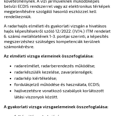
követelménynek. A vízi járműveknek működőképes
belvízi ECDIS rendszerrel vagy az elektronikus térképek
megjelenítésére szolgáló hasonló eszközzel kell
rendelkezniük.
A radarhajós elméleti és gyakorlati vizsgán a hivatásos
hajós képesítésekről szóló 12/2022. (IV.14.) ITM rendelet
6. számú mellékletének 1-3. pontjai szerinti, a képesítés
megszerzéshez szükséges kompetenciák kerülnek
számonkérésre.
Az elméleti vizsga elemeinek összefoglalása:
radarelmélet, radarberendezés működése;
radarkészülék kezelése, zavarjelenségek;
radarkép kiértékelése;
fordulásjelző működése és használata, ECDIS;
hajóvezetésre vonatkozó szabályok korlátozott
látási viszonyok között.
A gyakorlati vizsga vizsgaelemeinek összefoglalása: