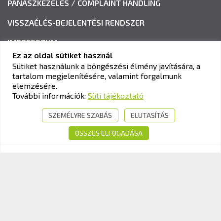
PANASZKEZELÉS / COMPLAINT HANDLING
VISSZAÉLÉS-BEJELENTÉSI RENDSZER
IMPRESSZUM
Ez az oldal sütiket használ
Sütiket használunk a böngészési élmény javítására, a
tartalom megjelenítésére, valamint forgalmunk
KAV KÖZLEKEDÉSI ALKALMASSÁGI ÉS VIZSGAKÖZPONT
elemzésére.
Cím:
1033 Budapest, Polgár utca 8-10.
További információk:
Süti tájékoztató
Tel.:
+36-1-510-0101
SZEMÉLYRE SZABÁS
ELUTASÍTÁS
E-mail:
info@kavk.hu
ÖSSZES ELFOGADÁSA
© 2026 KAV Közlekedési Alkalmassági és Vizsgaközpont Nonprofit Kft. –
Minden jog fenntartva!