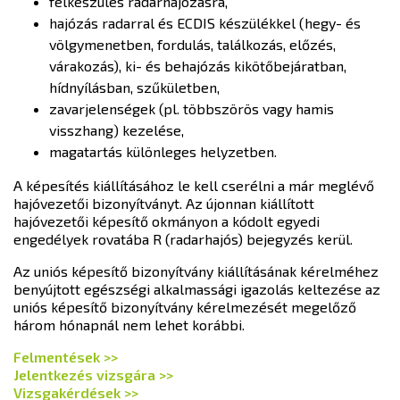
felkészülés radarhajózásra,
hajózás radarral és ECDIS készülékkel (hegy- és
völgymenetben, fordulás, találkozás, előzés,
várakozás), ki- és behajózás kikötőbejáratban,
hídnyílásban, szűkületben,
zavarjelenségek (pl. többszörös vagy hamis
visszhang) kezelése,
magatartás különleges helyzetben.
A képesítés kiállításához le kell cserélni a már meglévő
hajóvezetői bizonyítványt. Az újonnan kiállított
hajóvezetői képesítő okmányon a kódolt egyedi
engedélyek rovatába R (radarhajós) bejegyzés kerül.
Az uniós képesítő bizonyítvány kiállításának kérelméhez
benyújtott egészségi alkalmassági igazolás keltezése az
uniós képesítő bizonyítvány kérelmezését megelőző
három hónapnál nem lehet korábbi.
Felmentések >>
Jelentkezés vizsgára >>
Vizsgakérdések >>