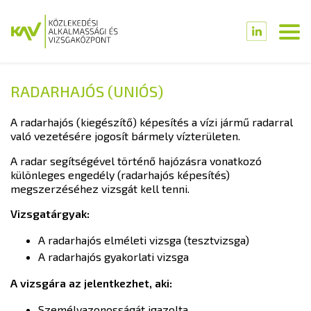
RADARHAJÓS (UNIÓS)
A radarhajós (kiegészítő) képesítés a vízi jármű radarral
való vezetésére jogosít bármely vízterületen.
A radar segítségével történő hajózásra vonatkozó
különleges engedély (radarhajós képesítés)
megszerzéséhez vizsgát kell tenni.
Vizsgatárgyak:
A radarhajós elméleti vizsga (tesztvizsga)
A radarhajós gyakorlati vizsga
A vizsgára az jelentkezhet, aki:
Személyazonosságát igazolta,