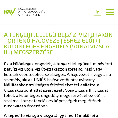
A TENGERI JELLEGŰ BELVÍZI VÍZI UTAKON
TÖRTÉNŐ HAJÓVEZETÉSHEZ ELŐÍRT
KÜLÖNLEGES ENGEDÉLY (VONALVIZSGA
III.) MEGSZERZÉSE
Ez a különleges engedély a tengeri jellegűnek minősített
belvízi víziúton, víziút-szakaszon történő, hajó vagy
kötelék vezetéséhez szükséges. A hajóvezető, vagy az a
személy, aki az UNIÓS hajóvezetői bizonyítvány
kiállításához szükséges feltételeket teljesítette, a
Vizsgaközpont által szervezett Vonalvizsga III. vizsgát
tehet, a különleges engedély megszerzéséhez előírt
szakmai kompetenciák és képességek meglétének
bizonyítása érdekében.
A képesítő vizsga vizsgatárgyai és témakörei a