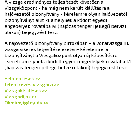
A vizsga eredményes teljesítését követően a
Vizsgaközpont - ha még nem került kiállításra a
hajóvezetői bizonyítvány - kérelemre olyan hajóvezetői
bizonyítványt állít ki, amelynek a kódolt egyedi
engedélyek rovatába M (hajózás tengeri jellegű belvízi
utakon) bejegyzést tesz.
A hajóvezető bizonyítvány birtokában – a Vonalvizsga III.
vizsga sikeres teljesítése esetén- kérelemre, a
bizonyítványt a Vizsgaközpont olyan új képesítésre
cseréli, amelynek a kódolt egyedi engedélyek rovatába M
(hajózás tengeri jellegű belvízi utakon) bejegyzést tesz.
Felmentések >>
Jelentkezés vizsgára >>
Vizsgakérdések >>
Vizsgadíjak >>
Okmányigénylés >>