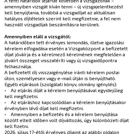
A fenti határidők lejártát követően a vizsgázónak –
amennyiben vizsgát kíván tenni – új vizsgajelentkezést
kell benyújtania, továbbá a vizsgadíjat az aktuálisan
hatályos díjtételek szerint kell megfizetnie, a fel nem
használt vizsgadíjak beszámításra kerülnek.
Amennyiben eláll a vizsgától:
A határidőben tett érvényes lemondás, illetve igazolási
kérelem elfogadása esetén a Vizsgaközpont a befizetett
díjat jóváírja és a kérelmező kérelmének megfelelően a
jóváírt összeget visszatéríti vagy új vizsgaidőpontra
felhasználja.
A befizetett díj visszaigénylése iránti kérelem postai
úton, személyesen vagy e-mail útján is benyújtható.
Egyéb eljárások (szolgálati könyv, okmány igénylés):
• Az eljárás díját a kérelem benyújtásával egyidejűleg
kell megfizetni.
• Az eljáráshoz kapcsolódóan a kérelem benyújtásakor
érvényben lévő díjat kell megfizetni.
• Amennyiben a befizetés és a kérelem benyújtása
között eltelt időben volt díjváltozás, úgy különbözeti díjat
kell fizetni.
2026. július 17-étől érvényes díjaink az alábbi oldalon