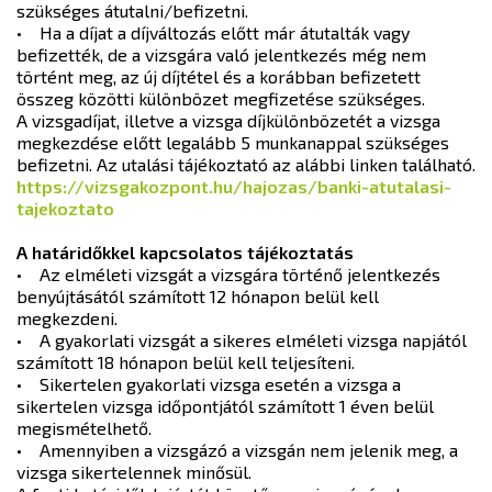
szükséges átutalni/befizetni.
• Ha a díjat a díjváltozás előtt már átutalták vagy
befizették, de a vizsgára való jelentkezés még nem
történt meg, az új díjtétel és a korábban befizetett
összeg közötti különbözet megfizetése szükséges.
A vizsgadíjat, illetve a vizsga díjkülönbözetét a vizsga
megkezdése előtt legalább 5 munkanappal szükséges
befizetni. Az utalási tájékoztató az alábbi linken található.
https://vizsgakozpont.hu/hajozas/banki-atutalasi-
tajekoztato
A határidőkkel kapcsolatos tájékoztatás
• Az elméleti vizsgát a vizsgára történő jelentkezés
benyújtásától számított 12 hónapon belül kell
megkezdeni.
• A gyakorlati vizsgát a sikeres elméleti vizsga napjától
számított 18 hónapon belül kell teljesíteni.
• Sikertelen gyakorlati vizsga esetén a vizsga a
sikertelen vizsga időpontjától számított 1 éven belül
megismételhető.
• Amennyiben a vizsgázó a vizsgán nem jelenik meg, a
vizsga sikertelennek minősül.