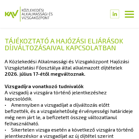
TÁJÉKOZTATÓ A HAJÓZÁSI ELJÁRÁSOK
DÍJVÁLTOZÁSAIVAL KAPCSOLATBAN
A Közlekedési Alkalmassági és Vizsgaközpont Hajózási
Vizsgáztatási Főosztálya által alkalmazott díjtételek
2026. július 17-étől megváltoznak.
Vizsgadíjra vonatkozó tudnivalók
A vizsgadíj a vizsgára történő jelentkezéshez
kapcsolódik.
• Amennyiben a vizsgadíjat a díjváltozás előtt
befizették, és a vizsgalehetőség érvényességi határideje
még nem járt le, a befizetett összeg változatlanul
felhasználható.
• Sikertelen vizsga esetén a következő vizsgára történő
jelentkezéskor a vizsgadíjat az új díjtétel szerint