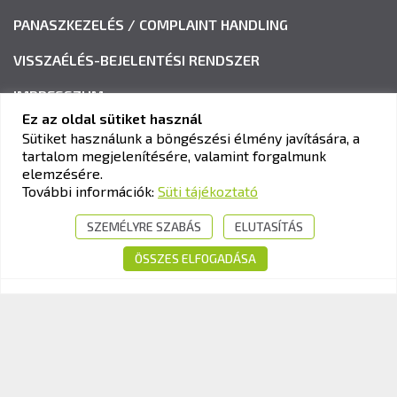
PANASZKEZELÉS / COMPLAINT HANDLING
VISSZAÉLÉS-BEJELENTÉSI RENDSZER
IMPRESSZUM
Ez az oldal sütiket használ
Sütiket használunk a böngészési élmény javítására, a
tartalom megjelenítésére, valamint forgalmunk
KAV KÖZLEKEDÉSI ALKALMASSÁGI ÉS VIZSGAKÖZPONT
elemzésére.
Cím:
1033 Budapest, Polgár utca 8-10.
További információk:
Süti tájékoztató
Tel.:
+36-1-510-0101
SZEMÉLYRE SZABÁS
ELUTASÍTÁS
E-mail:
info@kavk.hu
ÖSSZES ELFOGADÁSA
© 2026 KAV Közlekedési Alkalmassági és Vizsgaközpont Nonprofit Kft. –
Minden jog fenntartva!