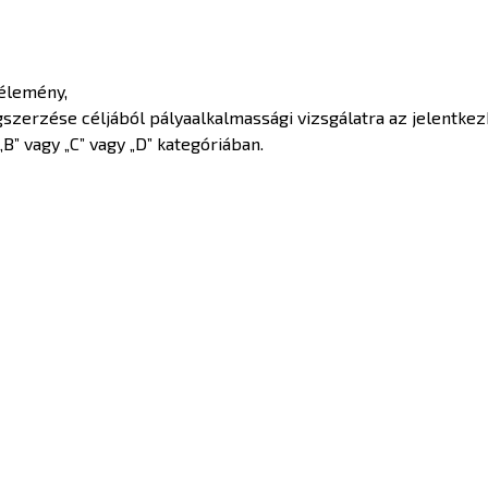
vélemény,
egszerzése céljából pályaalkalmassági vizsgálatra az jelentk
B” vagy „C” vagy „D” kategóriában.