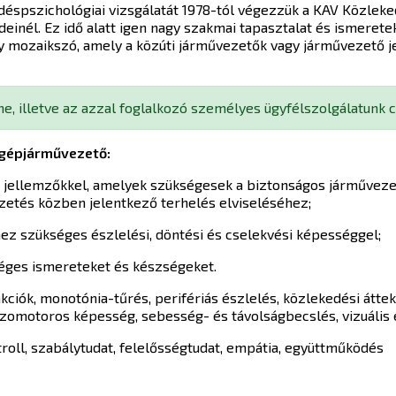
éspszichológiai vizsgálatát 1978-tól végezzük a KAV Közleke
ődeinél. Ez idő alatt igen nagy szakmai tapasztalat és ismerete
gy mozaikszó, amely a közúti járművezetők vagy járművezető j
ne, illetve az azzal foglalkozó személyes ügyfélszolgálatunk 
a gépjárművezető:
ai jellemzőkkel, amelyek szükségesek a biztonságos járművez
zetés közben jelentkező terhelés elviseléséhez;
ez szükséges észlelési, döntési és cselekvési képességgel;
séges ismereteket és készségeket.
kciók, monotónia-tűrés, perifériás észlelés, közlekedési áttek
zomotoros képesség, sebesség- és távolságbecslés, vizuális e
roll, szabálytudat, felelősségtudat, empátia, együttműködés