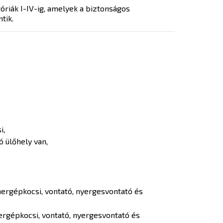
riák I-IV-ig, amelyek a biztonságos
tik.
i,
 ülőhely van,
ergépkocsi, vontató, nyergesvontató és
rgépkocsi, vontató, nyergesvontató és