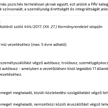
pszichés terheléssel járnak együtt, ezt jelölik a PÁV kategó
zínvonalát, a személyiség érettségét és integráltságát jelen
z
atáról szóló 444/2017. (XII. 27.) Kormányrendelet alapján
rmű vezetéséhez (max. 5 évre adható).
 személyszállítást végző autóbusz, trolibusz, személygépkocs
 autóbusz - amelyben a vezetőülésen kívül legalább 17 állandó
vezetéséhez.
eget meghaladó, közúti közlekedési szolgáltatást végző teh
eget meghaladó, nemzetközi közúti áruszállítást végző tehe