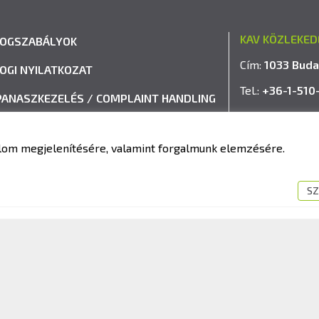
KAV KÖZLEKED
JOGSZABÁLYOK
Cím:
1033 Buda
JOGI NYILATKOZAT
Tel.:
+36-1-510
PANASZKEZELÉS / COMPLAINT HANDLING
E-mail:
info@k
VISSZAÉLÉS-BEJELENTÉSI RENDSZER
talom megjelenítésére, valamint forgalmunk elemzésére.
IMPRESSZUM
SZ
fit Kft. – Minden jog fenntartva!
Süti tájékoztató