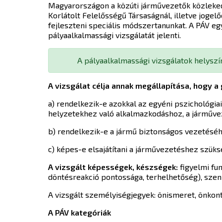
Magyarországon a közúti járművezetők közleked
Korlátolt Felelősségű Társaságnál, illetve jogel
fejleszteni speciális módszertanunkat. A PÁV e
pályaalkalmassági vizsgálatát jelenti.
A pályaalkalmassági vizsgálatok helyszí
A vizsgálat célja annak megállapítása, hogy 
a) rendelkezik-e azokkal az egyéni pszichológi
helyzetekhez való alkalmazkodáshoz, a járműve
b) rendelkezik-e a jármű biztonságos vezetéséh
c) képes-e elsajátítani a járművezetéshez szük
A vizsgált képességek, készségek:
figyelmi fun
döntésreakció pontossága, terhelhetőség), szen
A vizsgált személyiségjegyek: önismeret, önkont
A PÁV kategóriák