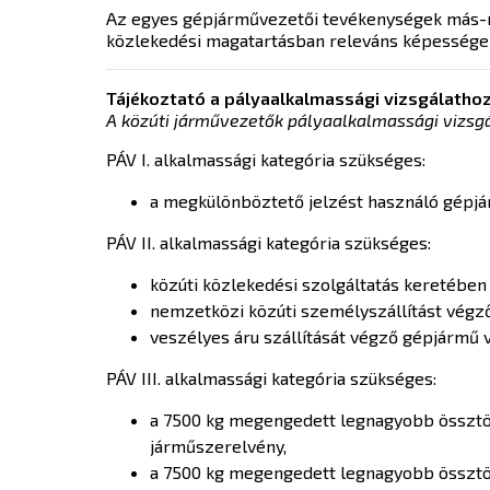
Az egyes gépjárművezetői tevékenységek más-más 
közlekedési magatartásban releváns képességek s
Tájékoztató a pályaalkalmassági vizsgálatho
A közúti járművezetők pályaalkalmassági vizsgál
PÁV I. alkalmassági kategória szükséges:
a megkülönböztető jelzést használó gépjá
PÁV II. alkalmassági kategória szükséges:
közúti közlekedési szolgáltatás keretében
nemzetközi közúti személyszállítást végző
veszélyes áru szállítását végző gépjármű 
PÁV III. alkalmassági kategória szükséges:
a 7500 kg megengedett legnagyobb össztöm
járműszerelvény,
a 7500 kg megengedett legnagyobb össztöm