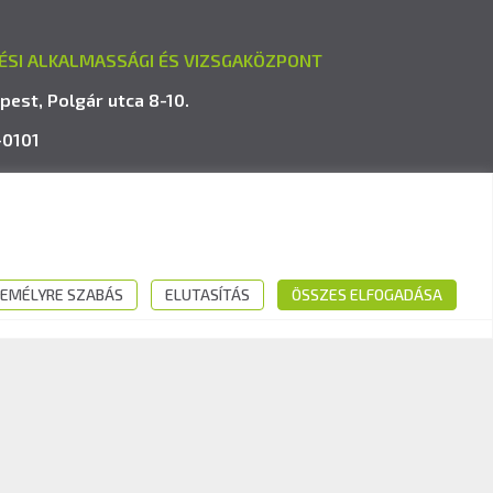
ÉSI ALKALMASSÁGI ÉS VIZSGAKÖZPONT
pest, Polgár utca 8-10.
-0101
avk.hu
EMÉLYRE SZABÁS
ELUTASÍTÁS
ÖSSZES ELFOGADÁSA
Kövess minket: