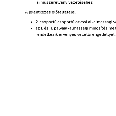
járműszerelvény vezetéséhez.
A jelentkezés előfeltételei:
2. csoportú csoportú orvosi alkalmassági 
az I. és II. pályaalkalmassági minősítés m
rendelkezik érvényes vezetői engedéllyel „