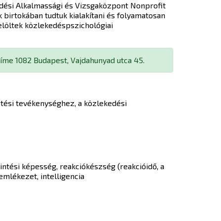
dési Alkalmassági és Vizsgaközpont Nonprofit
k birtokában tudtuk kialakítani és folyamatosan
elöltek közlekedéspszichológiai
címe 1082 Budapest, Vajdahunyad utca 45.
etési tevékenységhez, a közlekedési
intési képesség, reakciókészség (reakcióidő, a
mlékezet, intelligencia