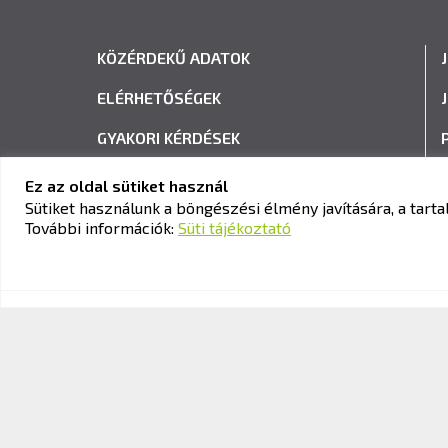
KÖZÉRDEKŰ ADATOK
ELÉRHETŐSÉGEK
GYAKORI KÉRDÉSEK
ADATVÉDELEM
Ez az oldal sütiket használ
Sütiket használunk a böngészési élmény javítására, a tar
HÍRLEVÉL FELIRATKOZÁS
További információk:
Süti tájékoztató
© 2026 KAV Közlekedési Alkalmassági és Vizsgaközpont Nonpro