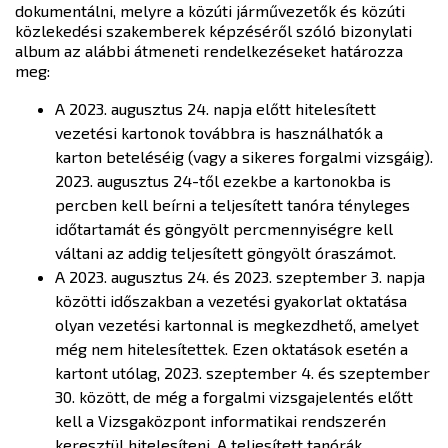
dokumentálni, melyre a közúti járművezetők és közúti
közlekedési szakemberek képzéséről szóló bizonylati
album az alábbi átmeneti rendelkezéseket határozza
meg:
A 2023. augusztus 24. napja előtt hitelesített
vezetési kartonok továbbra is használhatók a
karton beteléséig (vagy a sikeres forgalmi vizsgáig).
2023. augusztus 24-től ezekbe a kartonokba is
percben kell beírni a teljesített tanóra tényleges
időtartamát és göngyölt percmennyiségre kell
váltani az addig teljesített göngyölt óraszámot.
A 2023. augusztus 24. és 2023. szeptember 3. napja
közötti időszakban a vezetési gyakorlat oktatása
olyan vezetési kartonnal is megkezdhető, amelyet
még nem hitelesítettek. Ezen oktatások esetén a
kartont utólag, 2023. szeptember 4. és szeptember
30. között, de még a forgalmi vizsgajelentés előtt
kell a Vizsgaközpont informatikai rendszerén
keresztül hitelesíteni. A teljesített tanórák