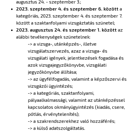
augusztus 24. - szeptember 3.;
2023. szeptember 4. és szeptember 6. között
a
kategóriás, 2023. szeptember 4. és szeptember 7.
között a szaktanfolyami vizsgáztatás szünetel;
2023. augusztus 24. és szeptember 1. között
az
alábbi tevékenységek szünetelnek:
-> a vizsga-, utánképzés-, illetve
vizsgálatszervezés, azaz a vizsga- és
vizsgálati igények, jelentkezések fogadása és
azok vizsgajegyzőkönyvbe, vizsgálati
jegyzőkönyvbe állítása;
-> az ügyfélfogadás, valamint a képzőszervi és
vizsgázói ügyintézés;
-> a kategóriás, szaktanfolyami,
pályaalkalmassági, valamint az utánképzéssel
kapcsolatos okmányügyintézés (kiadás, csere,
pótlás, érvénytelenítés);
-> a szakrendszerekhez való hozzáférés;
-> a külső adatszolgáltatás.