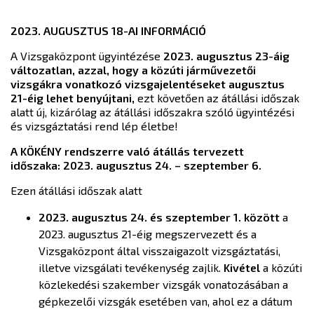
2023. AUGUSZTUS 18-AI INFORMÁCIÓ
A Vizsgaközpont ügyintézése
2023. augusztus 23-áig
változatlan, azzal, hogy a közúti járművezetői
vizsgákra vonatkozó vizsgajelentéseket augusztus
21-éig lehet benyújtani,
ezt követően az átállási időszak
alatt új, kizárólag az átállási időszakra szóló ügyintézési
és vizsgáztatási rend lép életbe!
A KÖKÉNY rendszerre való átállás tervezett
időszaka: 2023. augusztus 24. – szeptember 6.
Ezen átállási időszak alatt
2023. augusztus 24. és szeptember 1. között
a
2023. augusztus 21-éig megszervezett és a
Vizsgaközpont által visszaigazolt vizsgáztatási,
illetve vizsgálati tevékenység zajlik.
Kivétel
a közúti
közlekedési szakember vizsgák vonatozásában a
gépkezelői vizsgák esetében van, ahol ez a dátum