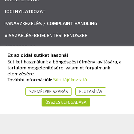
JOGI NYILATKOZAT
PANASZKEZELÉS / COMPLAINT HANDLING
VISSZAÉLÉS-BEJELENTÉSI RENDSZER
IMPRESSZUM
Ez az oldal sütiket használ
Sütiket használunk a böngészési élmény javítására, a
tartalom megjelenítésére, valamint forgalmunk
KAV KÖZLEKEDÉSI ALKALMASSÁGI ÉS VIZSGAKÖZPONT
elemzésére.
Cím:
1033 Budapest, Polgár utca 8-10.
További információk:
Süti tájékoztató
Tel.:
+36-1-510-0101
SZEMÉLYRE SZABÁS
ELUTASÍTÁS
E-mail:
info@kavk.hu
ÖSSZES ELFOGADÁSA