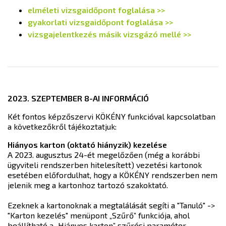
elméleti vizsgaidőpont foglalása >>
gyakorlati vizsgaidőpont foglalása >>
vizsgajelentkezés másik vizsgázó mellé >>
2023. SZEPTEMBER 8-AI INFORMÁCIÓ
Két fontos képzőszervi KÖKÉNY funkcióval kapcsolatban
a következőkről tájékoztatjuk:
Hiányos karton (oktató hiányzik) kezelése
A 2023. augusztus 24-ét megelőzően (még a korábbi
ügyviteli rendszerben hitelesített) vezetési kartonok
esetében előfordulhat, hogy a KÖKÉNY rendszerben nem
jelenik meg a kartonhoz tartozó szakoktató.
Ezeknek a kartonoknak a megtalálását segíti a "Tanuló" ->
"Karton kezelés" menüpont „Szűrő” funkciója, ahol
beállítható a „Hiányos karton” szűrési paraméter.