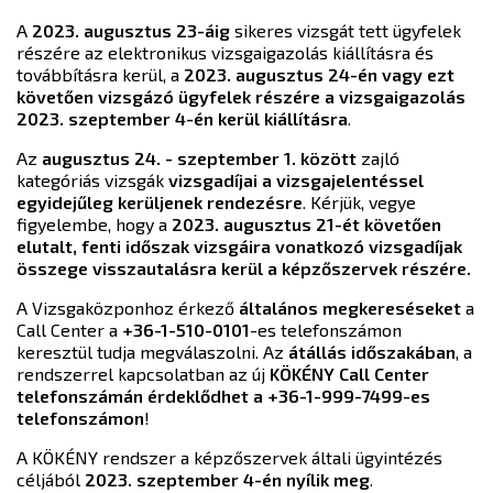
A
2023. augusztus 23-áig
sikeres vizsgát tett ügyfelek
részére az elektronikus vizsgaigazolás kiállításra és
továbbításra kerül, a
2023. augusztus 24-én vagy ezt
követően vizsgázó ügyfelek részére a vizsgaigazolás
2023. szeptember 4-én kerül kiállításra
.
Az
augusztus 24. - szeptember 1. között
zajló
kategóriás vizsgák
vizsgadíjai a vizsgajelentéssel
egyidejűleg kerüljenek rendezésre
. Kérjük, vegye
figyelembe, hogy a
2023. augusztus 21-ét követően
elutalt, fenti időszak vizsgáira vonatkozó vizsgadíjak
összege visszautalásra kerül a képzőszervek részére.
A Vizsgaközponhoz érkező
általános megkereséseket
a
Call Center a
+36-1-510-0101
-es telefonszámon
keresztül tudja megválaszolni. Az
átállás időszakában
, a
rendszerrel kapcsolatban az új
KÖKÉNY Call Center
telefonszámán érdeklődhet a +36-1-999-7499-es
telefonszámon
!
A KÖKÉNY rendszer a képzőszervek általi ügyintézés
céljából
2023. szeptember 4-én nyílik meg
.