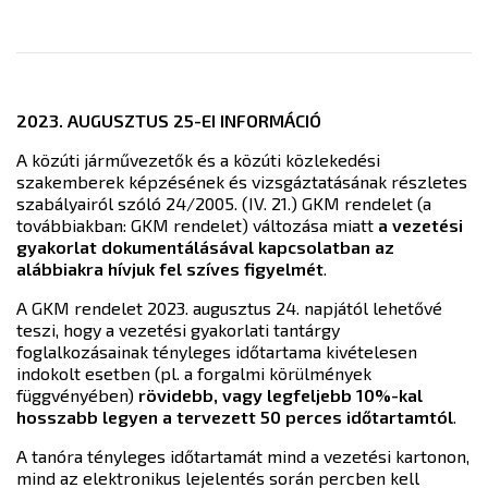
2023. AUGUSZTUS 25-EI INFORMÁCIÓ
A közúti járművezetők és a közúti közlekedési
szakemberek képzésének és vizsgáztatásának részletes
szabályairól szóló 24/2005. (IV. 21.) GKM rendelet (a
továbbiakban: GKM rendelet) változása miatt
a vezetési
gyakorlat dokumentálásával kapcsolatban az
alábbiakra hívjuk fel szíves figyelmét
.
A GKM rendelet 2023. augusztus 24. napjától lehetővé
teszi, hogy a vezetési gyakorlati tantárgy
foglalkozásainak tényleges időtartama kivételesen
indokolt esetben (pl. a forgalmi körülmények
függvényében)
rövidebb, vagy legfeljebb 10%-kal
hosszabb legyen a tervezett 50 perces időtartamtól
.
A tanóra tényleges időtartamát mind a vezetési kartonon,
mind az elektronikus lejelentés során percben kell