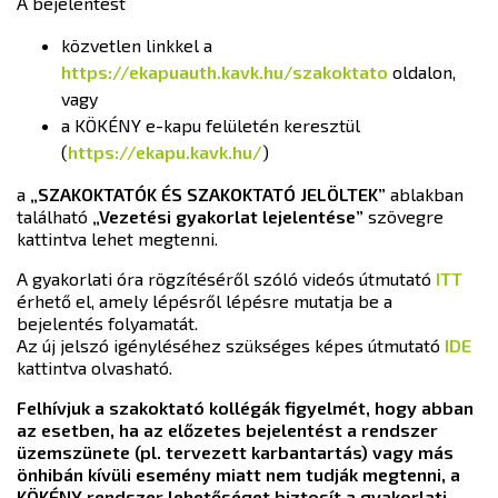
A bejelentést
közvetlen linkkel a
https://ekapuauth.kavk.hu/szakoktato
oldalon,
vagy
a KÖKÉNY e-kapu felületén keresztül
(
https://ekapu.kavk.hu/
)
a
„SZAKOKTATÓK ÉS SZAKOKTATÓ JELÖLTEK”
ablakban
található
„Vezetési gyakorlat lejelentése”
szövegre
kattintva lehet megtenni.
A gyakorlati óra rögzítéséről szóló videós útmutató
ITT
érhető el, amely lépésről lépésre mutatja be a
bejelentés folyamatát.
Az új jelszó igényléséhez szükséges képes útmutató
IDE
kattintva olvasható.
Felhívjuk a szakoktató kollégák figyelmét, hogy abban
az esetben, ha az előzetes bejelentést a rendszer
üzemszünete (pl. tervezett karbantartás) vagy más
önhibán kívüli esemény miatt nem tudják megtenni, a
KÖKÉNY rendszer lehetőséget biztosít a gyakorlati