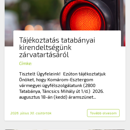
Tájékoztatás tatabányai
kirendeltségünk
zárvatartásáról
Címke:
Tisztelt Ügyfeleink! Ezúton tájékoztatjuk
Önöket, hogy Komárom-Esztergom
vármegyei ügyfélszolgálatunk (2800
Tatabánya, Táncsics Mihály út 1/d.) 2026.
augusztus 18-án (kedd) áramszünet...
2026. július 30. csütörtök
Tovább olvasom