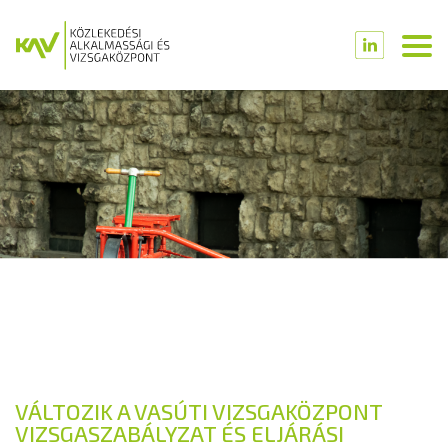
VÁLTOZIK A VASÚTI VIZSGAKÖZPONT
VIZSGASZABÁLYZAT ÉS ELJÁRÁSI