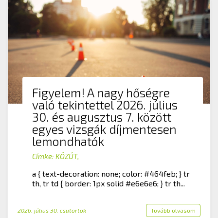
Figyelem! A nagy hőségre
való tekintettel 2026. július
30. és augusztus 7. között
egyes vizsgák díjmentesen
lemondhatók
Címke:
KÖZÚT
,
a { text-decoration: none; color: #464feb; } tr
th, tr td { border: 1px solid #e6e6e6; } tr th...
2026. július 30. csütörtök
Tovább olvasom