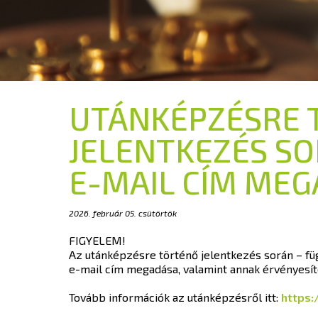
UTÁNKÉPZÉSRE 
JELENTKEZÉS SO
E-MAIL CÍM MEG
2026. február 05. csütörtök
FIGYELEM!
Az utánképzésre történő jelentkezés során – füg
e-mail cím megadása, valamint annak érvényesíté
Tovább információk az utánképzésről itt:
https: