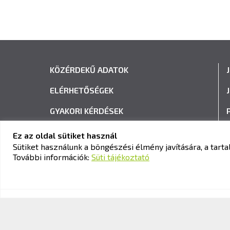
KÖZÉRDEKŰ ADATOK
ELÉRHETŐSÉGEK
GYAKORI KÉRDÉSEK
ADATVÉDELEM
Ez az oldal sütiket használ
Sütiket használunk a böngészési élmény javítására, a tar
HÍRLEVÉL FELIRATKOZÁS
További információk:
Süti tájékoztató
© 2026 KAV Közlekedési Alkalmassági és Vizsgaközpont Nonpro