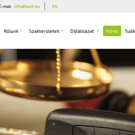
E-mail:
info@kavk.hu
EN
Rólunk
Szakterületek
Díjtáblázat
Hírek
Tudá