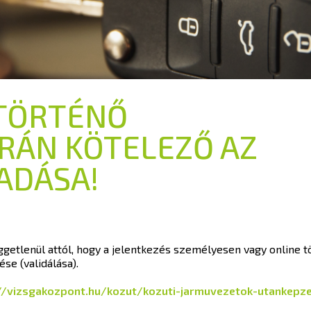
TÖRTÉNŐ
RÁN KÖTELEZŐ AZ
ADÁSA!
getlenül attól, hogy a jelentkezés személyesen vagy online t
se (validálása).
//vizsgakozpont.hu/kozut/kozuti-jarmuvezetok-utankepz