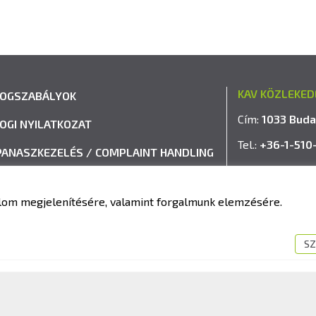
KAV KÖZLEKED
JOGSZABÁLYOK
Cím:
1033 Buda
JOGI NYILATKOZAT
Tel.:
+36-1-510
PANASZKEZELÉS / COMPLAINT HANDLING
E-mail:
info@k
VISSZAÉLÉS-BEJELENTÉSI RENDSZER
talom megjelenítésére, valamint forgalmunk elemzésére.
IMPRESSZUM
SZ
fit Kft. – Minden jog fenntartva!