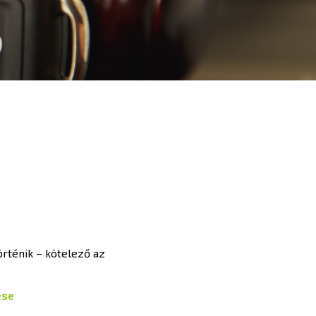
örténik – kötelező az
ese