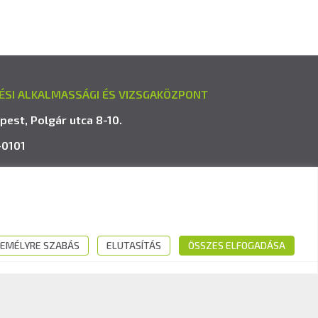
ÉSI ALKALMASSÁGI ÉS VIZSGAKÖZPONT
pest, Polgár utca 8-10.
-0101
avk.hu
EMÉLYRE SZABÁS
ELUTASÍTÁS
ÖSSZES ELFOGADÁSA
Kövess minket: