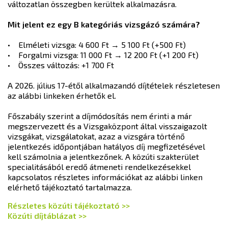
változatlan összegben kerültek alkalmazásra.
Mit jelent ez egy B kategóriás vizsgázó számára?
• Elméleti vizsga: 4 600 Ft → 5 100 Ft (+500 Ft)
• Forgalmi vizsga: 11 000 Ft → 12 200 Ft (+1 200 Ft)
• Összes változás: +1 700 Ft
A 2026. július 17-étől alkalmazandó díjtételek részletesen
az alábbi linkeken érhetők el.
Főszabály szerint a díjmódosítás nem érinti a már
megszervezett és a Vizsgaközpont által visszaigazolt
vizsgákat, vizsgálatokat, azaz a vizsgára történő
jelentkezés időpontjában hatályos díj megfizetésével
kell számolnia a jelentkezőnek. A közúti szakterület
specialitásából eredő átmeneti rendelkezésekkel
kapcsolatos részletes információkat az alábbi linken
elérhető tájékoztató tartalmazza.
Részletes közúti tájékoztató >>
Közúti díjtáblázat >>