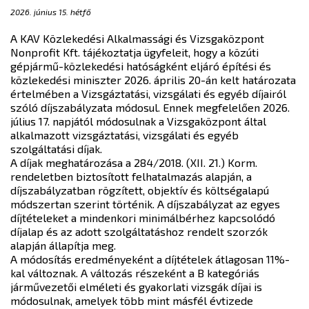
2026. június 15. hétfő
A KAV Közlekedési Alkalmassági és Vizsgaközpont
Nonprofit Kft. tájékoztatja ügyfeleit, hogy a közúti
gépjármű-közlekedési hatóságként eljáró építési és
közlekedési miniszter 2026. április 20-án kelt határozata
értelmében a Vizsgáztatási, vizsgálati és egyéb díjairól
szóló díjszabályzata módosul. Ennek megfelelően 2026.
július 17. napjától módosulnak a Vizsgaközpont által
alkalmazott vizsgáztatási, vizsgálati és egyéb
szolgáltatási díjak.
A díjak meghatározása a 284/2018. (XII. 21.) Korm.
rendeletben biztosított felhatalmazás alapján, a
díjszabályzatban rögzített, objektív és költségalapú
módszertan szerint történik. A díjszabályzat az egyes
díjtételeket a mindenkori minimálbérhez kapcsolódó
díjalap és az adott szolgáltatáshoz rendelt szorzók
alapján állapítja meg.
A módosítás eredményeként a díjtételek átlagosan 11%-
kal változnak. A változás részeként a B kategóriás
járművezetői elméleti és gyakorlati vizsgák díjai is
módosulnak, amelyek több mint másfél évtizede