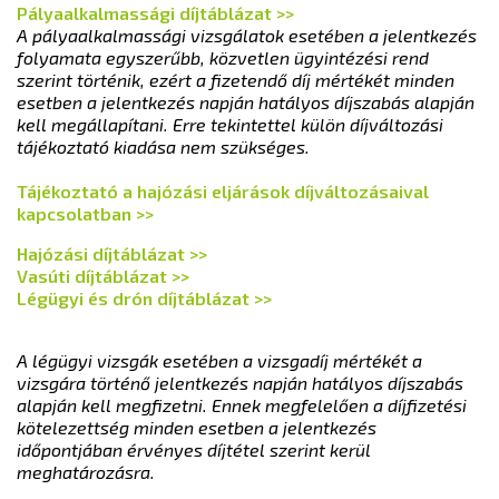
Pályaalkalmassági díjtáblázat >>
A pályaalkalmassági vizsgálatok esetében a jelentkezés
folyamata egyszerűbb, közvetlen ügyintézési rend
szerint történik, ezért a fizetendő díj mértékét minden
esetben a jelentkezés napján hatályos díjszabás alapján
kell megállapítani. Erre tekintettel külön díjváltozási
tájékoztató kiadása nem szükséges.
Tájékoztató a hajózási eljárások díjváltozásaival
kapcsolatban >>
Hajózási díjtáblázat >>
Vasúti díjtáblázat >>
Légügyi és drón díjtáblázat >>
A légügyi vizsgák esetében a vizsgadíj mértékét a
vizsgára történő jelentkezés napján hatályos díjszabás
alapján kell megfizetni. Ennek megfelelően a díjfizetési
kötelezettség minden esetben a jelentkezés
időpontjában érvényes díjtétel szerint kerül
meghatározásra.