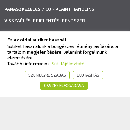
PANASZKEZELÉS / COMPLAINT HANDLING
VISSZAÉLÉS-BEJELENTÉSI RENDSZER
IMPRESSZUM
Ez az oldal sütiket használ
Sütiket használunk a böngészési élmény javítására, a
tartalom megjelenítésére, valamint forgalmunk
KAV KÖZLEKEDÉSI ALKALMASSÁGI ÉS VIZSGAKÖZPONT
elemzésére.
Cím:
1033 Budapest, Polgár utca 8-10.
További információk:
Süti tájékoztató
Tel.:
+36-1-510-0101
SZEMÉLYRE SZABÁS
ELUTASÍTÁS
E-mail:
info@kavk.hu
ÖSSZES ELFOGADÁSA
© 2026 KAV Közlekedési Alkalmassági és Vizsgaközpont Nonprofit Kft. –
Minden jog fenntartva!