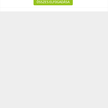
E-mail:
info@kavk.hu
ÖSSZES ELFOGADÁSA
© 2026 KAV Közlekedési Alkalmassági és Vizsgaközpont Nonprofit Kft. –
Minden jog fenntartva!
Süti tájékoztató