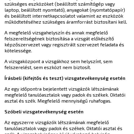
szükséges eszközöket (beállított számítógép vagy
laptop, beállított nyomtató), anyagokat (nyomtatópapír)
és beállított internetkapcsolatot valamint az eszközök
működtetéséhez szükséges áramforrást biztosítani kell.
A megfelelő vizsgahelyszín és annak megfelelő
felszereltségének biztosítása a vizsgát előkészítő
képzőszervezet vagy regisztrált szervezet feladata és
kötelessége.
A vizsgaközpont a vizsgákhoz sem helyszínt, sem
felszerelést, sem eszközt nem biztosít.
Írásbeli (kifejtős és teszt) vizsgatevékenység esetén
Az egy időpontra bejelentett vizsgázók létszámának
megfelelő tanulóasztalok vagy padok és székek. Oktatói
asztal és szék. Megfelelő mennyiségű ruhafogas.
Szóbeli vizsgatevékenység esetén
Az egyszerre vizsgázók létszámának megfelelő
tanulóasztalok vagy padok és székek. Oktatói asztal és