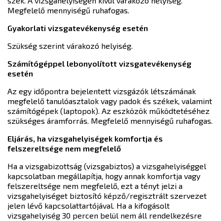
szék. A vizsgahelyiségen kívül várakozó helyiség.
Megfelelő mennyiségű ruhafogas.
Gyakorlati vizsgatevékenység esetén
Szükség szerint várakozó helyiség.
Számítógéppel lebonyolított vizsgatevékenység
esetén
Az egy időpontra bejelentett vizsgázók létszámának
megfelelő tanulóasztalok vagy padok és székek, valamint
számítógépek (laptopok). Az eszközök működtetéséhez
szükséges áramforrás. Megfelelő mennyiségű ruhafogas.
Eljárás, ha vizsgahelyiségek komfortja és
felszereltsége nem megfelelő
Ha a vizsgabizottság (vizsgabiztos) a vizsgahelyiséggel
kapcsolatban megállapítja, hogy annak komfortja vagy
felszereltsége nem megfelelő, ezt a tényt jelzi a
vizsgahelyiséget biztosító képző/regisztrált szervezet
jelen lévő kapcsolattartójával. Ha a kifogásolt
vizsgahelyiség 30 percen belül nem áll rendelkezésre