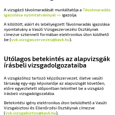
A vizsgázó távolmaradását munkáltatója a
Távolmaradás
igazolása nyomtatvánnyal >>
igazolja.
A kitöltött, aláírt és lebélyegzett Távolmaradás igazolása
nyomtatvány a Vasúti Vizsgaszervezési Osztálynak
címezve szkennelt formában elektronikus úton küldhető
be (
vvk.vizsgaszervezes@kavk.hu
).
Utólagos betekintés az alapvizsgák
írásbeli vizsgadolgozataiba
A vizsgázóhoz tartozó képzőszervezet, illetve vasúti
társaság egy-egy képviselője az alapvizsgát követően,
előre egyeztetett időpontban tekinthet be a vizsgázó
írásbeli vizsgadolgozatába.
Betekintési igény elektronikus úton beküldhető a Vasúti
Vizsgabiztosi és Ellenőrzési Osztálynak címezve
(
vvk.vizsgabiztos@kavk.hu
).