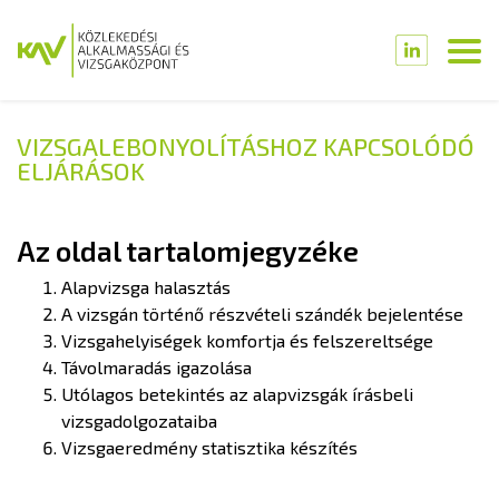
VIZSGALEBONYOLÍTÁSHOZ KAPCSOLÓDÓ
ELJÁRÁSOK
Az oldal tartalomjegyzéke
Alapvizsga halasztás
A vizsgán történő részvételi szándék bejelentése
Vizsgahelyiségek komfortja és felszereltsége
Távolmaradás igazolása
Utólagos betekintés az alapvizsgák írásbeli
vizsgadolgozataiba
Vizsgaeredmény statisztika készítés