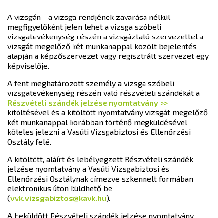
A vizsgán - a vizsga rendjének zavarása nélkül -
megfigyelőként jelen lehet a vizsga szóbeli
vizsgatevékenység részén a vizsgáztató szervezettel a
vizsgát megelőző két munkanappal közölt bejelentés
alapján a képzőszervezet vagy regisztrált szervezet egy
képviselője.
A fent meghatározott személy a vizsga szóbeli
vizsgatevékenység részén való részvételi szándékát a
Részvételi szándék jelzése nyomtatvány >>
kitöltésével és a kitöltött nyomtatvány vizsgát megelőző
két munkanappal korábban történő megküldésével
köteles jelezni a Vasúti Vizsgabiztosi és Ellenőrzési
Osztály felé.
A kitöltött, aláírt és lebélyegzett Részvételi szándék
jelzése nyomtatvány a Vasúti Vizsgabiztosi és
Ellenőrzési Osztálynak címezve szkennelt formában
elektronikus úton küldhető be
(
vvk.vizsgabiztos@kavk.hu
).
A beküldött Részvételi szándék jelzése nyomtatvány