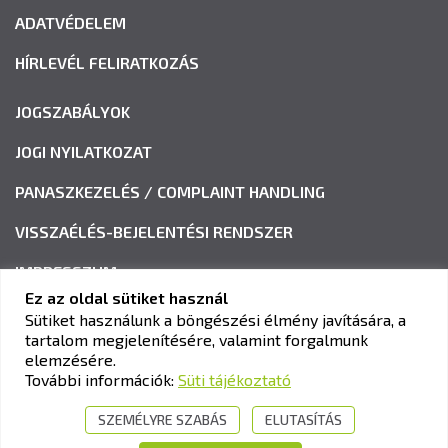
ADATVÉDELEM
HÍRLEVÉL FELIRATKOZÁS
JOGSZABÁLYOK
JOGI NYILATKOZAT
PANASZKEZELÉS / COMPLAINT HANDLING
VISSZAÉLÉS-BEJELENTÉSI RENDSZER
IMPRESSZUM
Ez az oldal sütiket használ
Sütiket használunk a böngészési élmény javítására, a
tartalom megjelenítésére, valamint forgalmunk
KAV KÖZLEKEDÉSI ALKALMASSÁGI ÉS VIZSGAKÖZPONT
elemzésére.
Cím:
1033 Budapest, Polgár utca 8-10.
További információk:
Süti tájékoztató
Tel.:
+36-1-510-0101
SZEMÉLYRE SZABÁS
ELUTASÍTÁS