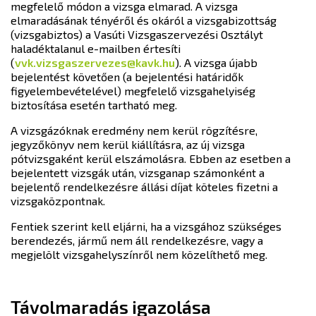
megfelelő módon a vizsga elmarad. A vizsga
elmaradásának tényéről és okáról a vizsgabizottság
(vizsgabiztos) a Vasúti Vizsgaszervezési Osztályt
haladéktalanul e-mailben értesíti
(
vvk.vizsgaszervezes@kavk.hu
). A vizsga újabb
bejelentést követően (a bejelentési határidők
figyelembevételével) megfelelő vizsgahelyiség
biztosítása esetén tartható meg.
A vizsgázóknak eredmény nem kerül rögzítésre,
jegyzőkönyv nem kerül kiállításra, az új vizsga
pótvizsgaként kerül elszámolásra. Ebben az esetben a
bejelentett vizsgák után, vizsganap számonként a
bejelentő rendelkezésre állási díjat köteles fizetni a
vizsgaközpontnak.
Fentiek szerint kell eljárni, ha a vizsgához szükséges
berendezés, jármű nem áll rendelkezésre, vagy a
megjelölt vizsgahelyszínről nem közelíthető meg.
Távolmaradás igazolása