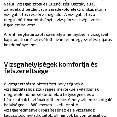
Vasúti Vizsgabiztosi és Ellenőrzési Osztály által
záradékolt példányát a záradékoló elektronikus úton a
vizsgabiztos részére megküldi. A vizsgabiztos a
megküldött nyomtatványt a vizsgán szükség szerint
figyelembe veszi.
A fent meghatározott személy amennyiben a vizsgával
kapcsolatban észrevételt kíván tenni, egyeztetési eljárás
kezdeményezhet.
Vizsgahelyiségek komfortja és
felszereltsége
A vizsgáztatásra biztosított helyiségnek a
vizsgáztatáshoz szükséges mértékben világosnak,
megfelelő hőmérsékletűnek, a helyiségnek és a
bútorzatnak tisztának kell lennie. A helyszínen kiszolgáló
helyiségnek – WC-mosdó – kell lenni. A
vizsgaeredmények rögzítéséhez és a vizsgához
kapcsolódó nyilatkozatok, okmányok kinyomtatásához