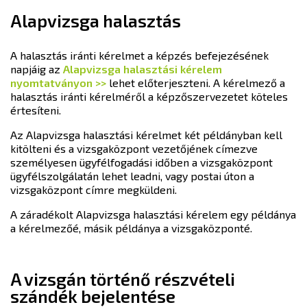
Alapvizsga halasztás
A halasztás iránti kérelmet a képzés befejezésének
napjáig az
Alapvizsga halasztási kérelem
nyomtatványon >>
lehet előterjeszteni. A kérelmező a
halasztás iránti kérelméről a képzőszervezetet köteles
értesíteni.
Az Alapvizsga halasztási kérelmet két példányban kell
kitölteni és a vizsgaközpont vezetőjének címezve
személyesen ügyfélfogadási időben a vizsgaközpont
ügyfélszolgálatán lehet leadni, vagy postai úton a
vizsgaközpont címre megküldeni.
A záradékolt Alapvizsga halasztási kérelem egy példánya
a kérelmezőé, másik példánya a vizsgaközponté.
A vizsgán történő részvételi
szándék bejelentése