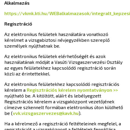
Alkalmazás
https://vkmk.kti.hu/WEBalkalmazasok/integralt_kepzes
Regisztráció
Az elektronikus felületek használatára vonatkozó
kérelmet a vizsgabiztosi névjegyzékben szereplő
személyek nyújthatnak be.
Az elektronikus felületek elérhetőségét és azok
használatának módját a Vasúti Vizsgaszervezési Osztály
az egyes felületekhez kapcsolódó regisztráció során
közli az érintettekkel.
Az elektronikus felületekhez kapcsolódó regisztrációs
kérelem a
Regisztrációs kérelem nyomtatványon >>
nyújtható be. A kitöltött, aláírt és lebélyegzett
Regisztrációs kérelem a vizsgaközpont vezetőjének
címezve szkennelt formában elektronikus úton küldhető
be (
vvk.vizsgaszervezes@kavk.hu
).
Ha a kérelmező a regisztráció feltételeinek megfelel, a
regisztrációt a vizsgaközpont a feltételek fennállása