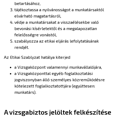
betartásához,
tájékoztassa a nyilvánosságot a munkatársaktól
elvárható magatartásról,
védje a munkatársakat a visszaélésekbe való
bevonási kísérletektől és a megalapozatlan
felelősségre vonástól,
szabályozza az etikai eljárás lefolytatásának
rendjét.
Az Etikai Szablyzat hatálya kiterjed
a Vizsgaközpont valamennyi munkavállalójára,
a Vizsgaközponttal egyéb foglalkoztatási
jogviszonyban álló személyes közreműködésre
kötelezett foglalkoztatottjára (együttesen:
munkatárs).
A vizsgabiztos jelöltek felkészítése