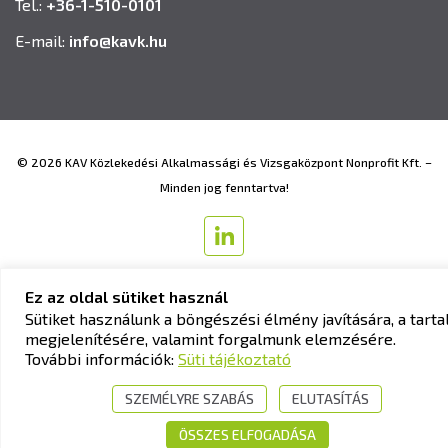
Tel.:
+36-1-510-0101
E-mail:
info@kavk.hu
© 2026 KAV Közlekedési Alkalmassági és Vizsgaközpont Nonprofit Kft. –
Minden jog fenntartva!
Ez az oldal sütiket használ
Sütiket használunk a böngészési élmény javítására, a tart
Süti tájékoztató
megjelenítésére, valamint forgalmunk elemzésére.
További információk:
Süti tájékoztató
SZEMÉLYRE SZABÁS
ELUTASÍTÁS
ÖSSZES ELFOGADÁSA