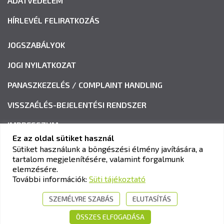
ADATVÉDELEM
HÍRLEVÉL FELIRATKOZÁS
JOGSZABÁLYOK
JOGI NYILATKOZAT
PANASZKEZELÉS / COMPLAINT HANDLING
VISSZAÉLÉS-BEJELENTÉSI RENDSZER
IMPRESSZUM
Ez az oldal sütiket használ
Sütiket használunk a böngészési élmény javítására, a
tartalom megjelenítésére, valamint forgalmunk
KAV KÖZLEKEDÉSI ALKALMASSÁGI ÉS VIZSGAKÖZPONT
elemzésére.
Cím:
1033 Budapest, Polgár utca 8-10.
További információk:
Süti tájékoztató
Tel.:
+36-1-510-0101
SZEMÉLYRE SZABÁS
ELUTASÍTÁS
E-mail:
info@kavk.hu
ÖSSZES ELFOGADÁSA