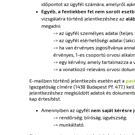
időpontot az ügyfél számára, amelyről aján
Egyéb, a fentiekben fel nem sorolt eset
vizsgálatra történő jelentkezéshez az
alá
megadni:
-> az ügyfél személyes adatai (teljes n
-> az ügyfél elérhetőségi adatai (lak
-> ha van érvényes jogosítványa ann
érvényes, 1-es csoportú orvosi alkalm
-> egy kérvény, amely tartalmazza a v
-> a vonatkozó releváns orvosi doku
E-mailben történő jelentkezés esetén azt a
pav
Igazgatóság címére (1438 Budapest Pf. 477.) kel
jelentkezéshez megküldött adatok és dokumentum
kap értesítést.
Amennyiben az ügyfél
nem saját kérésre j
-> rendőrség, bíróság, ügyészség;
-> munkáltató.