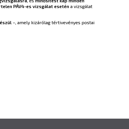
gvizsgálásra
, és
minősítést kap minden
ertelen PÁV4-es vizsgálat esetén
a vizsgálat
észül
–, amely kizárólag tértivevényes postai