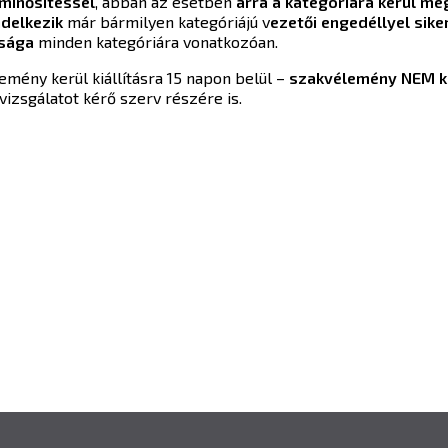
minősítéssel
, abban az esetben
arra a kategóriára kerül me
delkezik
már bármilyen kategóriájú v
ezetői engedéllyel sik
tsága
minden kategóriára vonatkozóan.
mény kerül kiállításra 15 napon belül –
szakvélemény NEM k
vizsgálatot kérő szerv részére is.