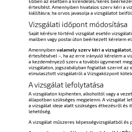
Ebben az esetben a kirendelés/kérés beérkezésé
értesítést. Amennyiben hivatalos szerv kéri a viz
kiállításra; ha orvos javasolja a vizsgálatot belfö
Vizsgálati időpont módosítása
Saját kérésre történő vizsgálat esetén vizsgálat
mailben vagy postai úton beérkezett kérelem el
Amennyiben
valamely szerv kéri a vizsgálatot
értesítésével –, ha az erre irányuló kérelem a 
a kezdeményező szerv a további ügymenet megha
vizsgálaton, jogszabályban foglaltak szerint az 
elmulasztott vizsgálatról a Vizsgaközpont kötel
A vizsgálat lefolytatása
A vizsgálaton kipihenten, alkoholtól vagy a ve
állapotban szükséges megjelenni. A vizsgálat lef
a vizsgálat ideje alatt szükséges étkezésről és i
lehetőség.
A vizsgálat műszeres képességvizsgálatból és ps