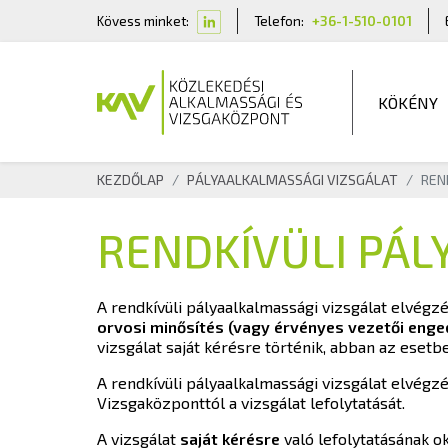
Kövess minket:
Telefon:
+36-1-510-0101
KÖKÉNY
KEZDŐLAP
PÁLYAALKALMASSÁGI VIZSGÁLAT
REN
RENDKÍVÜLI PÁL
A rendkívüli pályaalkalmassági vizsgálat elvégzé
orvosi minősítés (vagy érvényes vezetői enge
vizsgálat saját kérésre történik, abban az esetb
A rendkívüli pályaalkalmassági vizsgálat elvégz
Vizsgaközponttól a vizsgálat lefolytatását.
A vizsgálat
saját kérésre
való lefolytatásának ok