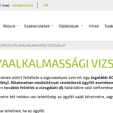
E-mail:
info@kavk.hu
EN
Rólunk
Szakterületek
Díjtáblázat
Hírek
Tudá
DKÍVÜLI PÁLYAALKALMASSÁGI VIZSGÁLAT
YAALKALMASSÁGI VIZ
sének előírt feltétele a jogszabályok szerint, egy
legalább 6
dély)
.
Alkalmatlan minősítéssel rendelkező ügyfél esetében
en
további feltétel a vizsgálati díj
határidőre való befizetése 
ésére két módon van lehetőség: az ügyfél saját kérelmére, va
ai lehetnek, ha az ügyfél