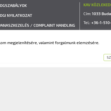
KAV KÖZLEKED
JOGSZABÁLYOK
Cím:
1033 Buda
JOGI NYILATKOZAT
Tel.:
+36-1-510
PANASZKEZELÉS / COMPLAINT HANDLING
E-mail:
info@k
VISSZAÉLÉS-BEJELENTÉSI RENDSZER
talom megjelenítésére, valamint forgalmunk elemzésére.
IMPRESSZUM
SZ
fit Kft. – Minden jog fenntartva!
Süti tájékoztató