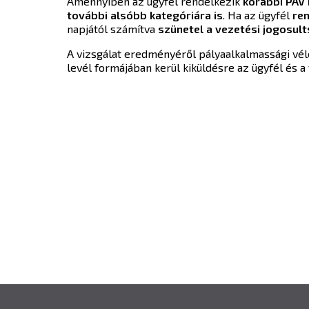
Amennyiben az ügyfél rendelkezik
korábbi PÁV 
további alsóbb kategóriára is
. Ha az ügyfél
ren
napjától számítva
szünetel a vezetési jogosul
A vizsgálat eredményéről pályaalkalmassági véle
levél formájában kerül kiküldésre az ügyfél és a 