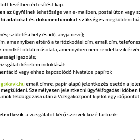
lott levélben értesítést kap.
ben
az ügyfélnek lehetősége van e-mailben, postai úton vagy s
bbi adatokat és dokumentumokat szükséges
megküldeni hián
év, születési hely és idő, anyja neve);
cím, amennyiben eltérő a tartózkodási cím, email cím, telefons
ak mindkét oldali másolata, amennyiben nem rendelkezik érvén
assági igazolás;
izsgálati kérelem indoklását;
mentáció vagy ehhez kapcsolódó hivatalos papírok
ig@kavk.hu
email címre, papír alapú jelentkezés esetén a jele
l megküldeni. Személyesen jelentkezni ügyfélfogadási időben 
ok feldolgozása után a Vizsgaközpont kijelöl egy időpontot 
elentkezik
, a vizsgálatot kérő szervek közé tartozik: