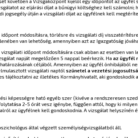
t követően a Vizsgaközpont kijelöl egy időpontot az ügyfél 
sgálatot az eljárási díjat a bűnügyi költséghez kell számolni;
ldi jogsegély útján a vizsgálati díjat az ügyfélnek kell megtéríte
i időpont módosításra, törlésre és vizsgálati díj visszatérítés
lenében van lehetőség, amennyiben azt az Igazgatóság jóváh
, vizsgálati időpont módosítására csak abban az esetben van
vizsgálat napját megelőzően 5 nappal beérkezik. Ha
az ügyfél 
tározásának céljából. Amennyiben az ügyfél önhibájából nem
elmulasztott vizsgálati naptól
szünetel a vezetési jogosults
es tájékoztatni az illetékes Kormányhivatalt, aki gondoskodi
zetési képességre ható egyéb szer (kivéve a rendszeresen sze
olytatása 2-5 órát vesz igénybe, függően attól, hogy ki milyen 
talról az ügyfélnek kell gondoskodnia. A vizsgálat helyszínén é
zichológus által végzett személyiségvizsgálatból áll.