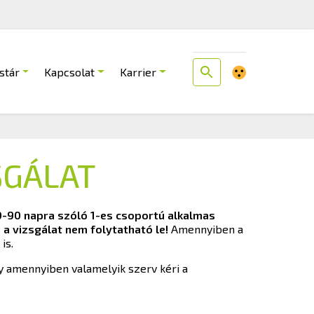
stár
Kapcsolat
Karrier
SGÁLAT
0-90 napra szóló 1-es csoportú alkalmas
 a vizsgálat nem folytatható le!
Amennyiben a
is.
gy amennyiben valamelyik szerv kéri a