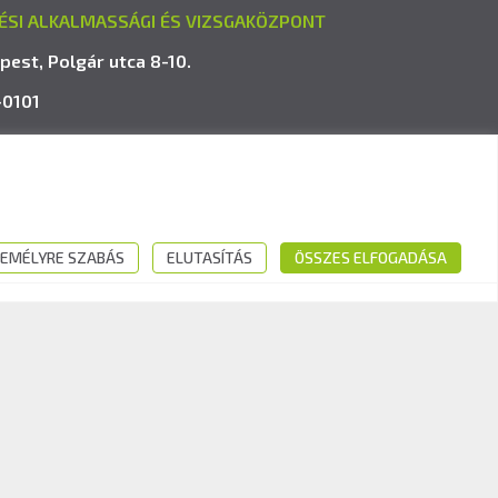
ÉSI ALKALMASSÁGI ÉS VIZSGAKÖZPONT
pest, Polgár utca 8-10.
-0101
avk.hu
EMÉLYRE SZABÁS
ELUTASÍTÁS
ÖSSZES ELFOGADÁSA
Kövess minket: