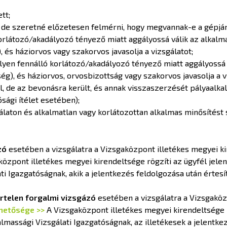
tt;
 de szeretné előzetesen felmérni, hogy megvannak-e a gépjá
orlátozó/akadályozó tényező miatt aggályossá válik az alkalm
és háziorvos vagy szakorvos javasolja a vizsgálatot;
ilyen fennálló korlátozó/akadályozó tényező miatt aggályossá 
g), és háziorvos, orvosbizottság vagy szakorvos javasolja a v
, de az bevonásra került, és annak visszaszerzését pályaalkal
ósági ítélet esetében);
álaton és alkalmatlan vagy korlátozottan alkalmas minősítést 
ázó
esetében a vizsgálatra a Vizsgaközpont illetékes megyei ki
özpont illetékes megyei kirendeltsége rögzíti az ügyfél jel
ti Igazgatóságnak, akik a jelentkezés feldolgozása után értesít
rtelen forgalmi vizsgázó
esetében a vizsgálatra a Vizsgaköz
rhetősége >>
A Vizsgaközpont illetékes megyei kirendeltsége 
lmassági Vizsgálati Igazgatóságnak, az illetékesek a jelentk