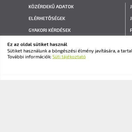
KÖZÉRDEKŰ ADATOK
ELÉRHETŐSÉGEK
GYAKORI KÉRDÉSEK
ADATVÉDELEM
Ez az oldal sütiket használ
Sütiket használunk a böngészési élmény javítására, a tar
HÍRLEVÉL FELIRATKOZÁS
További információk:
Süti tájékoztató
© 2026 KAV Közlekedési Alkalmassági és Vizsgaközpont Nonpro