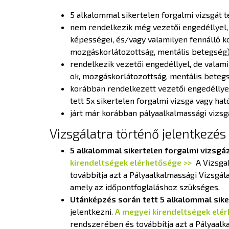
5 alkalommal sikertelen forgalmi vizsgát te
nem rendelkezik még vezetői engedéllyel,
képességei, és/vagy valamilyen fennálló k
mozgáskorlátozottság, mentális betegség), 
rendelkezik vezetői engedéllyel, de valam
ok, mozgáskorlátozottság, mentális betegsé
korábban rendelkezett vezetői engedéllyel
tett 5x sikertelen forgalmi vizsga vagy hat
járt már korábban pályaalkalmassági vizsg
Vizsgálatra történő jelentkezés
5 alkalommal sikertelen forgalmi vizsg
kirendeltségek elérhetősége >>
A Vizsgak
továbbítja azt a Pályaalkalmassági Vizsgála
amely az időpontfoglaláshoz szükséges.
Utánképzés során tett 5 alkalommal sike
jelentkezni.
A megyei kirendeltségek elé
rendszerében és továbbítja azt a Pályaalka