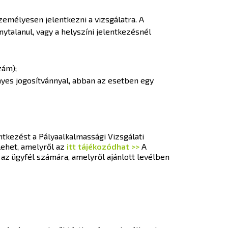
zemélyesen jelentkezni a vizsgálatra. A
ytalanul, vagy a helyszíni jelentkezésnél
zám);
yes jogosítvánnyal, abban az esetben egy
ntkezést a Pályaalkalmassági Vizsgálati
lehet, amelyről az
itt tájékozódhat >>
A
az ügyfél számára, amelyről ajánlott levélben