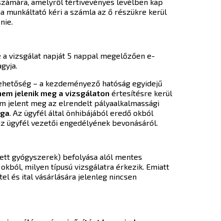
számára, amelyről tértivevényes levélben kap
 ha munkáltató kéri a számla az ő részükre kerül
nie.
re a vizsgálat napját 5 nappal megelőzően e-
agyja.
 lehetőség – a kezdeményező hatóság egyidejű
nem jelenik meg a vizsgálaton
értesítésre kerül
 jelent meg az elrendelt pályaalkalmassági
ága
. Az ügyfél által önhibájából eredő okból
k az ügyfél vezetői engedélyének bevonásáról.
dett gyógyszerek) befolyása alól mentes
okból, milyen típusú vizsgálatra érkezik. Emiatt
tel és ital vásárlására jelenleg nincsen