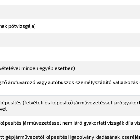
nak pótvizsgája)
kivételével minden egyéb esetben)
gző árufuvarozó vagy autóbuszos személyszállító vállalkozás 
pesítés (felvételi és képesítő) járművezetéssel járó gyakorla
vel
képesítés járművezetéssel nem járó gyakorlati vizsgák díja 
t gépjárművezetői képesítési igazolvány kiadásának, cseréjén