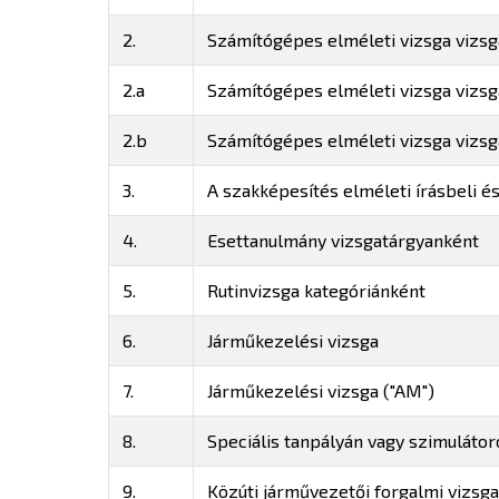
2.
Számítógépes elméleti vizsga vizs
2.a
Számítógépes elméleti vizsga vizsga
2.b
Számítógépes elméleti vizsga vizsg
3.
A szakképesítés elméleti írásbeli és
4.
Esettanulmány vizsgatárgyanként
5.
Rutinvizsga kategóriánként
6.
Járműkezelési vizsga
7.
Járműkezelési vizsga ("AM")
8.
Speciális tanpályán vagy szimuláto
9.
Közúti járművezetői forgalmi vizsga