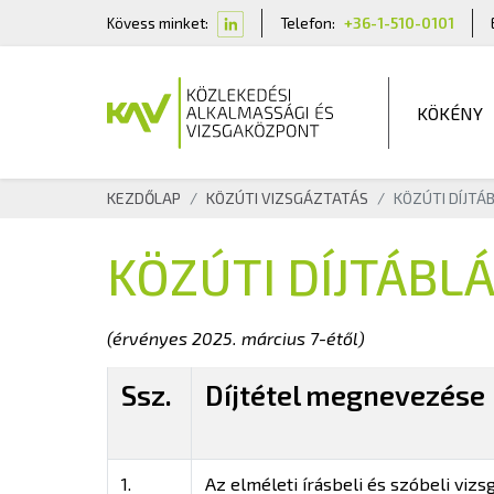
Kövess minket:
Telefon:
+36-1-510-0101
KÖKÉNY
KEZDŐLAP
KÖZÚTI VIZSGÁZTATÁS
KÖZÚTI DÍJTÁ
KÖZÚTI DÍJTÁBL
(érvényes 2025. március 7-étől)
Ssz.
Díjtétel megnevezése
1.
Az elméleti írásbeli és szóbeli viz