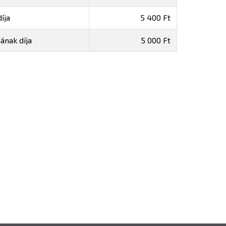
íja
5 400 Ft
ának díja
5 000 Ft