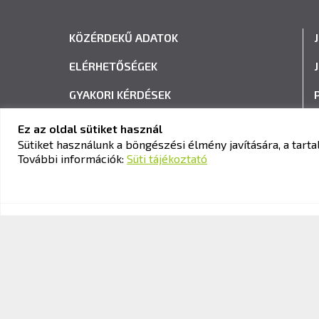
KÖZÉRDEKŰ ADATOK
ELÉRHETŐSÉGEK
GYAKORI KÉRDÉSEK
ADATVÉDELEM
Ez az oldal sütiket használ
Sütiket használunk a böngészési élmény javítására, a tar
HÍRLEVÉL FELIRATKOZÁS
További információk:
Süti tájékoztató
© 2026 KAV Közlekedési Alkalmassági és Vizsgaközpont Nonpro