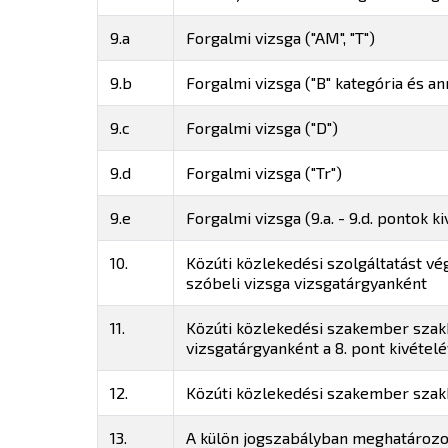
9.a
Forgalmi vizsga ("AM", "T")
9.b
Forgalmi vizsga ("B" kategória és an
9.c
Forgalmi vizsga ("D")
9.d
Forgalmi vizsga ("Tr")
9.e
Forgalmi vizsga (9.a. - 9.d. pontok 
10.
Közúti közlekedési szolgáltatást vé
szóbeli vizsga vizsgatárgyanként
11.
Közúti közlekedési szakember szakké
vizsgatárgyanként a 8. pont kivételé
12.
Közúti közlekedési szakember szak
13.
A külön jogszabályban meghatározot