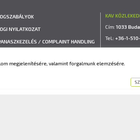
KAV KÖZLEKED
JOGSZABÁLYOK
Cím:
1033 Buda
JOGI NYILATKOZAT
Tel.:
+36-1-510
PANASZKEZELÉS / COMPLAINT HANDLING
E-mail:
info@k
VISSZAÉLÉS-BEJELENTÉSI RENDSZER
talom megjelenítésére, valamint forgalmunk elemzésére.
IMPRESSZUM
SZ
fit Kft. – Minden jog fenntartva!
Süti tájékoztató