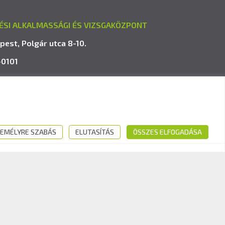
ÉSI ALKALMASSÁGI ÉS VIZSGAKÖZPONT
pest, Polgár utca 8-10.
-0101
avk.hu
EMÉLYRE SZABÁS
ELUTASÍTÁS
ÖSSZES ELFOGADÁSA
Kövess minket: