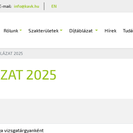
E-mail:
info@kavk.hu
EN
Rólunk
Szakterületek
Díjtáblázat
Hírek
Tudá
BLÁZAT 2025
ÁZAT 2025
sga vizsgatárgyanként