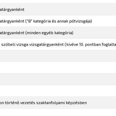
gatárgyanként
tárgyanként ("B" kategória és annak pótvizsgája)
atárgyanként (minden egyéb kategória)
 szóbeli vizsga vizsgatárgyanként (kivéve 10. pontban foglalt
ron történő vezetés szaktanfolyami képzésben