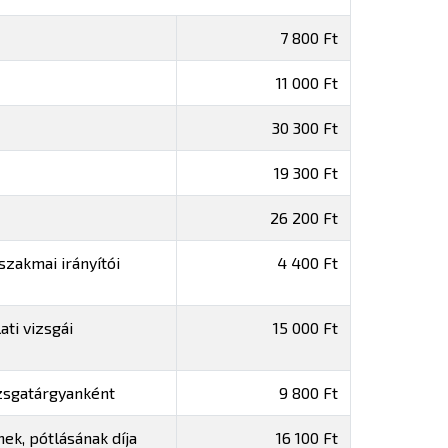
7 800 Ft
11 000 Ft
30 300 Ft
19 300 Ft
26 200 Ft
szakmai irányítói
4 400 Ft
ti vizsgái
15 000 Ft
vizsgatárgyanként
9 800 Ft
ek, pótlásának díja
16 100 Ft