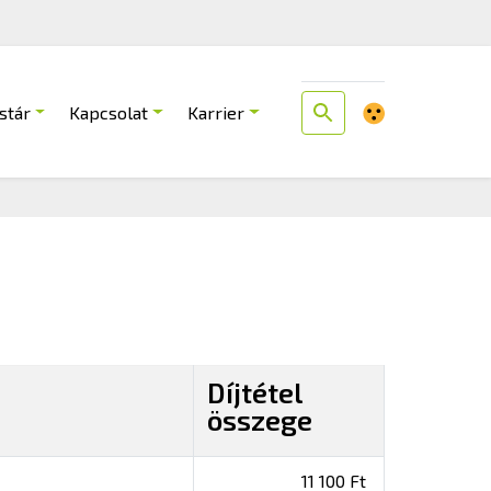
stár
Kapcsolat
Karrier
Díjtétel
összege
11 100 Ft