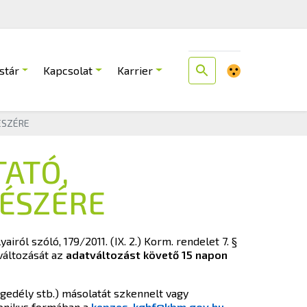
stár
Kapcsolat
Karrier
ÉSZÉRE
TATÓ,
RÉSZÉRE
ól szóló, 179/2011. (IX. 2.) Korm. rendelet 7. §
 változását az
adatváltozást követő 15 napon
gedély stb.) másolatát szkennelt vagy
tronikus formában a
kepzes-kghf@kbm.gov.hu