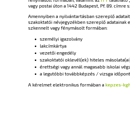
vagy postai úton a 1442 Budapest, Pf. 89. címre s
Amennyiben a nyilvántartásban szereplő adatait
szakoktatói névjegyzékben szereplő adatainak 
szkennelt vagy fénymásolt formában:
személyi igazolvány
lakcímkártya
vezetői engedély
szakoktatói oklevél(ek) hiteles másolata(ai
érettségi vagy annál magasabb iskolai vég
a legutóbbi továbbképzés / vizsga időpon
A kérelmet elektronikus formában a
kepzes-kg