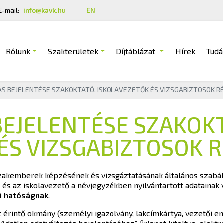
E-mail:
info@kavk.hu
EN
Rólunk
Szakterületek
Díjtáblázat
Hírek
Tudá
S BEJELENTÉSE SZAKOKTATÓ, ISKOLAVEZETŐK ÉS VIZSGABIZTOSOK R
EJELENTÉSE SZAKOK
ÉS VIZSGABIZTOSOK 
akemberek képzésének és vizsgáztatásának általános szabályair
ó és az iskolavezető a névjegyzékben nyilvántartott adatainak
si hatóságnak
.
érintő okmány (személyi igazolvány, lakcímkártya, vezetői en
„Adatlap adatváltozás bejelentéséhez” űrlapot kitöltve, elek