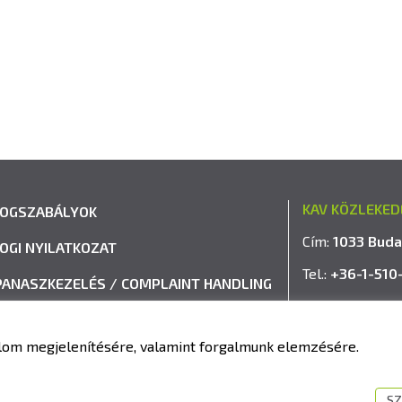
KAV KÖZLEKED
JOGSZABÁLYOK
Cím:
1033 Buda
JOGI NYILATKOZAT
Tel.:
+36-1-510
PANASZKEZELÉS / COMPLAINT HANDLING
E-mail:
info@k
VISSZAÉLÉS-BEJELENTÉSI RENDSZER
talom megjelenítésére, valamint forgalmunk elemzésére.
IMPRESSZUM
SZ