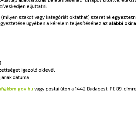
zíveskedjen eljuttatni.
 (milyen szakot vagy kategóriát oktathat) szeretné
egyeztetni
egyeztetése ügyében a kérelem teljesítéséhez az
alábbi oki
)
zettséget igazoló oklevél
tjának dátuma
hf@kbm.gov.hu
vagy postai úton a 1442 Budapest, Pf. 89. címre