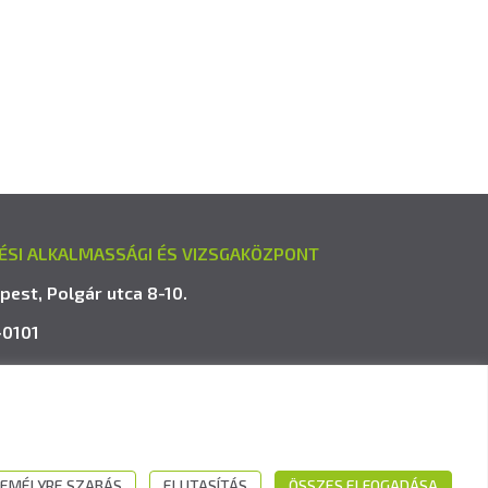
ÉSI ALKALMASSÁGI ÉS VIZSGAKÖZPONT
pest, Polgár utca 8-10.
-0101
avk.hu
EMÉLYRE SZABÁS
ELUTASÍTÁS
ÖSSZES ELFOGADÁSA