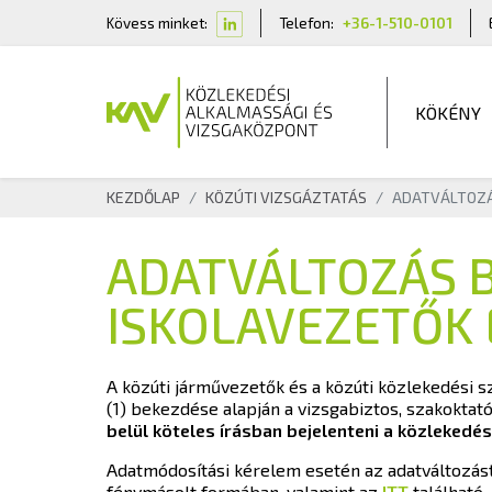
Kövess minket:
Telefon:
+36-1-510-0101
KÖKÉNY
KEZDŐLAP
KÖZÚTI VIZSGÁZTATÁS
ADATVÁLTOZÁ
ADATVÁLTOZÁS B
ISKOLAVEZETŐK 
A közúti járművezetők és a közúti közlekedési sz
(1) bekezdése alapján a vizsgabiztos, szakoktat
belül köteles írásban bejelenteni a közlekedé
Adatmódosítási kérelem esetén az adatváltozást 
fénymásolt formában, valamint az
ITT
található 