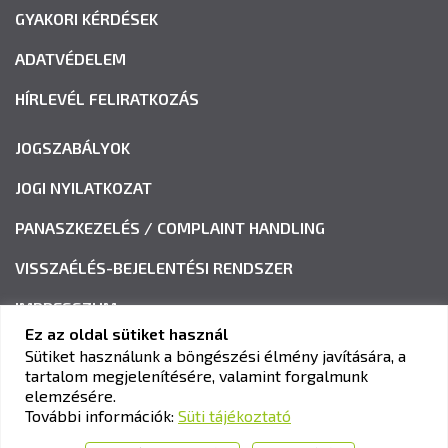
GYAKORI KÉRDÉSEK
ADATVÉDELEM
HÍRLEVÉL FELIRATKOZÁS
JOGSZABÁLYOK
JOGI NYILATKOZAT
PANASZKEZELÉS / COMPLAINT HANDLING
VISSZAÉLÉS-BEJELENTÉSI RENDSZER
IMPRESSZUM
Ez az oldal sütiket használ
Sütiket használunk a böngészési élmény javítására, a
tartalom megjelenítésére, valamint forgalmunk
KAV KÖZLEKEDÉSI ALKALMASSÁGI ÉS VIZSGAKÖZPONT
elemzésére.
Cím:
1033 Budapest, Polgár utca 8-10.
További információk:
Süti tájékoztató