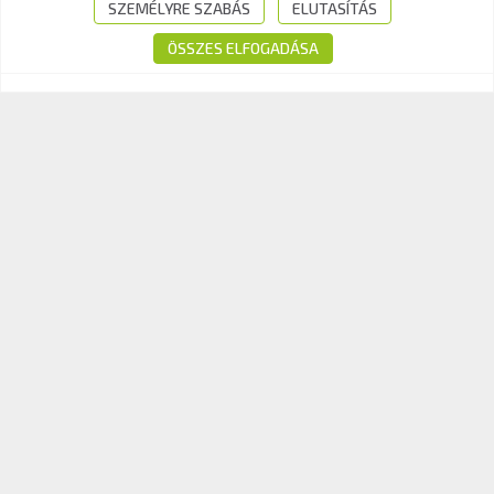
Tel.:
+36-1-510-0101
SZEMÉLYRE SZABÁS
ELUTASÍTÁS
E-mail:
info@kavk.hu
ÖSSZES ELFOGADÁSA
© 2026 KAV Közlekedési Alkalmassági és Vizsgaközpont Nonprofit Kft. –
Minden jog fenntartva!
Süti tájékoztató