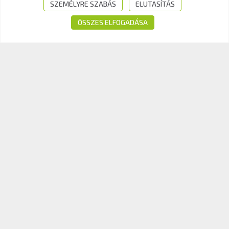
Tel.:
+36-1-510-0101
SZEMÉLYRE SZABÁS
ELUTASÍTÁS
E-mail:
info@kavk.hu
ÖSSZES ELFOGADÁSA
© 2026 KAV Közlekedési Alkalmassági és Vizsgaközpont Nonprofit Kft. –
Minden jog fenntartva!
Süti tájékoztató