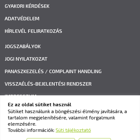
GYAKORI KÉRDÉSEK
ADATVÉDELEM
HÍRLEVÉL FELIRATKOZÁS
JOGSZABÁLYOK
JOGI NYILATKOZAT
PANASZKEZELÉS / COMPLAINT HANDLING
VISSZAÉLÉS-BEJELENTÉSI RENDSZER
IMPRESSZUM
Ez az oldal sütiket használ
Sütiket használunk a böngészési élmény javítására, a
tartalom megjelenítésére, valamint forgalmunk
KAV KÖZLEKEDÉSI ALKALMASSÁGI ÉS VIZSGAKÖZPONT
elemzésére.
Cím:
1033 Budapest, Polgár utca 8-10.
További információk:
Süti tájékoztató