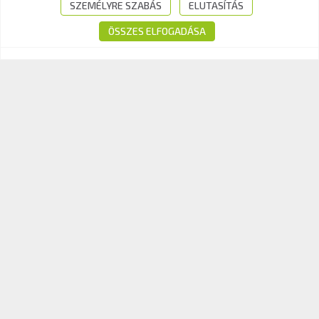
Tel.:
+36-1-510-0101
SZEMÉLYRE SZABÁS
ELUTASÍTÁS
E-mail:
info@kavk.hu
ÖSSZES ELFOGADÁSA
© 2026 KAV Közlekedési Alkalmassági és Vizsgaközpont Nonprofit Kft. –
Minden jog fenntartva!
Süti tájékoztató