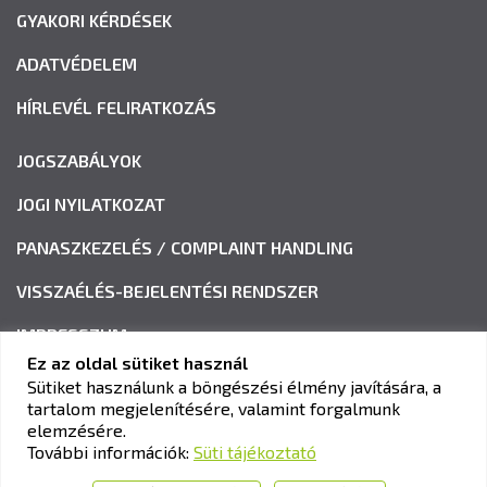
GYAKORI KÉRDÉSEK
ADATVÉDELEM
HÍRLEVÉL FELIRATKOZÁS
JOGSZABÁLYOK
JOGI NYILATKOZAT
PANASZKEZELÉS / COMPLAINT HANDLING
VISSZAÉLÉS-BEJELENTÉSI RENDSZER
IMPRESSZUM
Ez az oldal sütiket használ
Sütiket használunk a böngészési élmény javítására, a
tartalom megjelenítésére, valamint forgalmunk
KAV KÖZLEKEDÉSI ALKALMASSÁGI ÉS VIZSGAKÖZPONT
elemzésére.
Cím:
1033 Budapest, Polgár utca 8-10.
További információk:
Süti tájékoztató