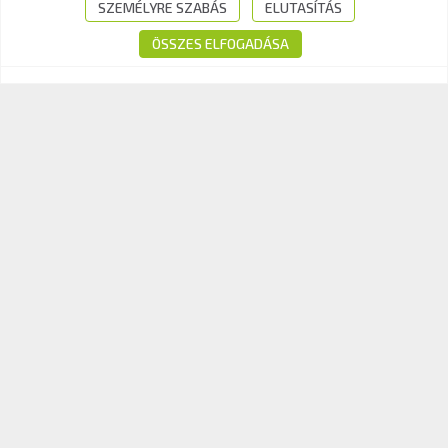
Tel.:
+36-1-510-0101
SZEMÉLYRE SZABÁS
ELUTASÍTÁS
E-mail:
info@kavk.hu
ÖSSZES ELFOGADÁSA
© 2026 KAV Közlekedési Alkalmassági és Vizsgaközpont Nonprofit Kft. –
Minden jog fenntartva!
Süti tájékoztató