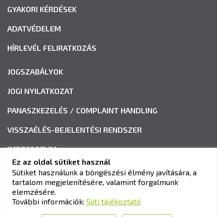
GYAKORI KÉRDÉSEK
ADATVÉDELEM
HÍRLEVÉL FELIRATKOZÁS
JOGSZABÁLYOK
JOGI NYILATKOZAT
PANASZKEZELÉS / COMPLAINT HANDLING
VISSZAÉLÉS-BEJELENTÉSI RENDSZER
IMPRESSZUM
Ez az oldal sütiket használ
Sütiket használunk a böngészési élmény javítására, a
tartalom megjelenítésére, valamint forgalmunk
KAV KÖZLEKEDÉSI ALKALMASSÁGI ÉS VIZSGAKÖZPONT
elemzésére.
Cím:
1033 Budapest, Polgár utca 8-10.
További információk:
Süti tájékoztató