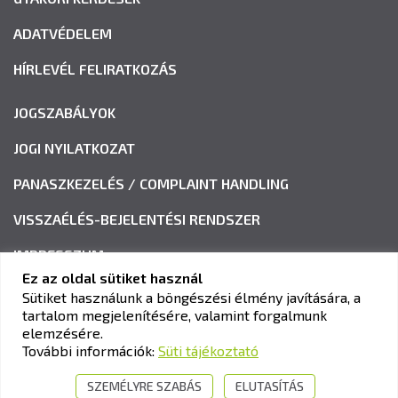
ADATVÉDELEM
HÍRLEVÉL FELIRATKOZÁS
JOGSZABÁLYOK
JOGI NYILATKOZAT
PANASZKEZELÉS / COMPLAINT HANDLING
VISSZAÉLÉS-BEJELENTÉSI RENDSZER
IMPRESSZUM
Ez az oldal sütiket használ
Sütiket használunk a böngészési élmény javítására, a
tartalom megjelenítésére, valamint forgalmunk
KAV KÖZLEKEDÉSI ALKALMASSÁGI ÉS VIZSGAKÖZPONT
elemzésére.
Cím:
1033 Budapest, Polgár utca 8-10.
További információk:
Süti tájékoztató
Tel.:
+36-1-510-0101
SZEMÉLYRE SZABÁS
ELUTASÍTÁS