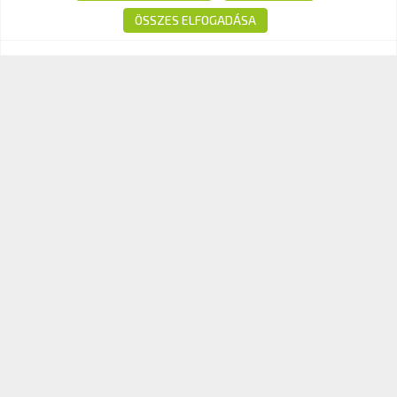
E-mail:
info@kavk.hu
ÖSSZES ELFOGADÁSA
© 2026 KAV Közlekedési Alkalmassági és Vizsgaközpont Nonprofit Kft. –
Minden jog fenntartva!
Süti tájékoztató