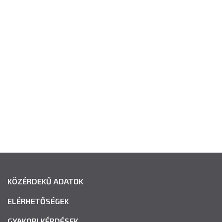
KÖZÉRDEKŰ ADATOK
ELÉRHETŐSÉGEK
GYAKORI KÉRDÉSEK