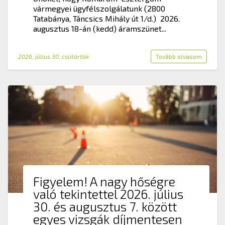
vármegyei ügyfélszolgálatunk (2800
Tatabánya, Táncsics Mihály út 1/d.) 2026.
augusztus 18-án (kedd) áramszünet...
2026. július 30. csütörtök
Tovább olvasom
Figyelem! A nagy hőségre
való tekintettel 2026. július
30. és augusztus 7. között
egyes vizsgák díjmentesen