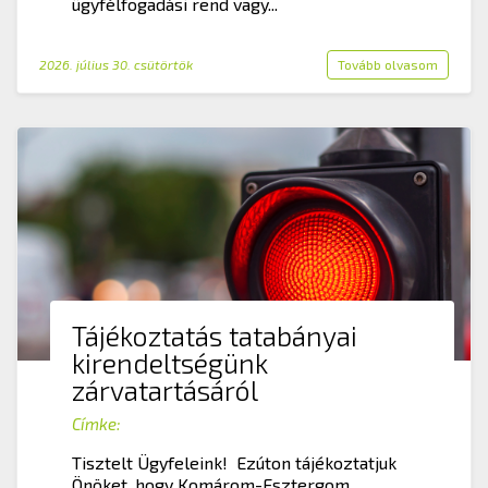
ügyfélfogadási rend vagy...
2026. július 30. csütörtök
Tovább olvasom
Tájékoztatás tatabányai
kirendeltségünk
zárvatartásáról
Címke:
Tisztelt Ügyfeleink! Ezúton tájékoztatjuk
Önöket, hogy Komárom-Esztergom