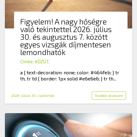
Figyelem! A nagy hőségre
való tekintettel 2026. július
30. és augusztus 7. között
egyes vizsgák díjmentesen
lemondhatók
Címke:
KÖZÚT
,
a { text-decoration: none; color: #464feb; } tr
th, tr td { border: 1px solid #e6e6e6; } tr th...
2026. július 30. csütörtök
Tovább olvasom