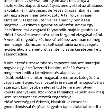
teljesítenie. A KRESZ tanfolyam alatt elsajátítja a
közlekedés alapvető szabályait, amelyekkel az általános
iskolában érintőlegesen, de kevés óraszámban és nem
túl részletesen már találkozott. A tanfolyam végén
elméleti vizsgát kell tennie, és amennyiben ezen
megfelel, kezdheti a gyakorlati képzést, amely egy
járműkezelési vizsgával folytatódik, majd legalább az
előírt óraszám levezetése után forgalmi vizsgával zárul.
A vezetői engedély kézhez vételéhez azonban ez még
nem elegendő, hiszen el kell sajátítania az elsősegély
nyújtás alapjait, amelyről szintén vizsga keretében kell
számot adnia.
A közlekedési szakemberek tapasztalatai azt mutatják,
hogyha egy járművezető fiatalon, már 14 évesen
megismerkedik a járművezetés alapjaival, a
későbbiekben, amikor magasabb motoros kategóriára
vagy személygépkocsi vezetésére szeretne jogosítványt
szerezni, könnyebben eleget tud tenni a tanfolyami
követelményeinek. Azokhoz a társaihoz képest, akik még
nem rendelkeznek vezetői engedéllyel,
előképzettséggel érkezik, kialakult közlekedési
gondolkodással és jóval nagyobb tapasztalattal kezdi a