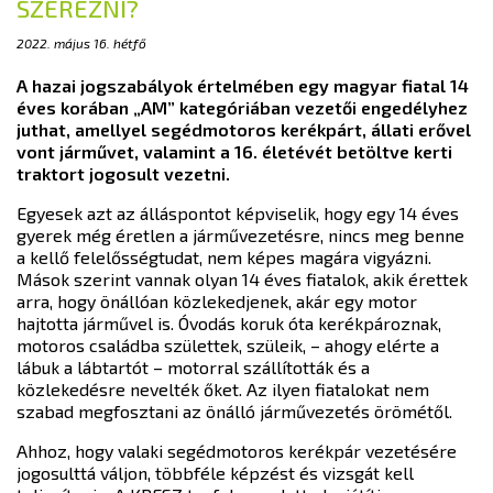
SZEREZNI?
2022. május 16. hétfő
A hazai jogszabályok értelmében egy magyar fiatal 14
éves korában „AM” kategóriában vezetői engedélyhez
juthat, amellyel segédmotoros kerékpárt, állati erővel
vont járművet, valamint a 16. életévét betöltve kerti
traktort jogosult vezetni.
Egyesek azt az álláspontot képviselik, hogy egy 14 éves
gyerek még éretlen a járművezetésre, nincs meg benne
a kellő felelősségtudat, nem képes magára vigyázni.
Mások szerint vannak olyan 14 éves fiatalok, akik érettek
arra, hogy önállóan közlekedjenek, akár egy motor
hajtotta járművel is. Óvodás koruk óta kerékpároznak,
motoros családba születtek, szüleik, – ahogy elérte a
lábuk a lábtartót – motorral szállították és a
közlekedésre nevelték őket. Az ilyen fiatalokat nem
szabad megfosztani az önálló járművezetés örömétől.
Ahhoz, hogy valaki segédmotoros kerékpár vezetésére
jogosulttá váljon, többféle képzést és vizsgát kell