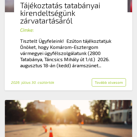
Tájékoztatás tatabányai
kirendeltségünk
zárvatartásáról
Címke:
Tisztelt Ügyfeleink! Ezúton tájékoztatjuk
Önöket, hogy Komárom-Esztergom
vármegyei ügyfélszolgálatunk (2800
Tatabánya, Táncsics Mihály út 1/d.) 2026.
augusztus 18-án (kedd) áramszünet...
2026. július 30. csütörtök
Tovább olvasom