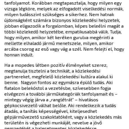
tanfolyamot. Korábban megtapasztalja, hogy milyen egy
vizsga légköre, melyek az elfogadott viselkedési normák,
milyen tudásszint szükséges a sikerhez. Nem hatnak
újdonságként számára bizonyos közlekedési helyzetek,
jobban eligazodik a forgalomban, képes beleélni magát a
többi közlekedő helyzetébe, empatikusabbá válik. Tudja,
hogy milyen, amikor két keréken gurulva megérinti a
mellette elhaladó jármű menetszele, milyen, amikor
arcába csorog az eső vagy vág a szél. Nem felejti el, hogy
honnan indult.
Ha a mopedes létben pozitív élményeket szerez,
megtanulja tisztelni a technikát, a közlekedési
partnereket, megfelelő közlekedési kultúra alakul ki
benne. Nagyon fontos az egymásra épülő tudás. Aki
fiatalon belekóstol a vezetésbe, szívesebben fogja
elvégezni a további járműkategóriák tanfolyamait és –
mintegy végig járva a „ranglétrát” – hivatásos
gépkocsivezető válhat belőle. Aki rendelkezik a tudás
átadás, a tanítás képességével, kiteljesedhet
gépjárművezető szakoktatóként, vagy a közlekedés más
területén is végezheti munkáját, nevelve a jövő
nemzedékét a balesetmentes közlekedésre.