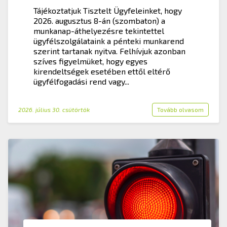
Tájékoztatjuk Tisztelt Ügyfeleinket, hogy
2026. augusztus 8-án (szombaton) a
munkanap-áthelyezésre tekintettel
ügyfélszolgálataink a pénteki munkarend
szerint tartanak nyitva. Felhívjuk azonban
szíves figyelmüket, hogy egyes
kirendeltségek esetében ettől eltérő
ügyfélfogadási rend vagy...
2026. július 30. csütörtök
Tovább olvasom