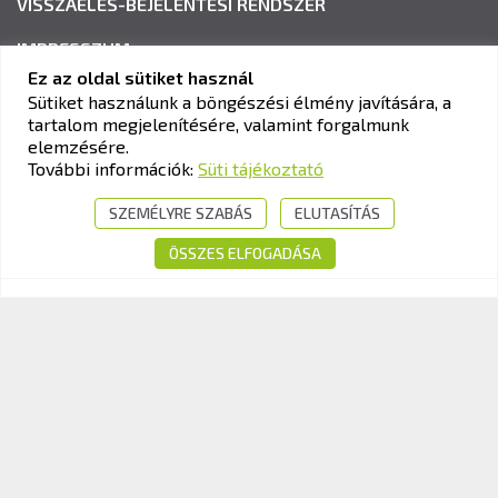
VISSZAÉLÉS-BEJELENTÉSI RENDSZER
IMPRESSZUM
Ez az oldal sütiket használ
Sütiket használunk a böngészési élmény javítására, a
tartalom megjelenítésére, valamint forgalmunk
KAV KÖZLEKEDÉSI ALKALMASSÁGI ÉS VIZSGAKÖZPONT
elemzésére.
Cím:
1033 Budapest, Polgár utca 8-10.
További információk:
Süti tájékoztató
Tel.:
+36-1-510-0101
SZEMÉLYRE SZABÁS
ELUTASÍTÁS
E-mail:
info@kavk.hu
ÖSSZES ELFOGADÁSA
© 2026 KAV Közlekedési Alkalmassági és Vizsgaközpont Nonprofit Kft. –
Minden jog fenntartva!