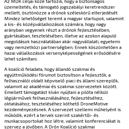
Az MDK céljai közé tartozik, hogy a biztonságos
üzemeltetés, és támogató jogszabályi keretrendszer
mellett, ösztönözze a drónok széleskörű elterjedését.
Mindez lehetőséget teremt a magyar startupok, valamint
a kis- és középvállalkozások számára, hogy nagy
arányban vegyenek részt a drónok fejlesztésében,
gyártásában, tesztelésében, illetve az azokon alapuló
megoldások használatában akár nagyvállalati, egyetemi
vagy nemzetközi partnerségben. Ennek köszönhetően a
hazai vállalkozások versenyképességének erősödésére
lehet számítani.
A koalíció feladata, hogy állandó szakmai és
együttműködési fórumot biztosítson a fejlesztők, a
felhasználói oldalt képviselő piaci és állami szereplők,
valamint az akadémiai és szakmai szervezetek között.
Emellett támogatást kíván nyújtani a pilóta nélküli
légijárművek felhasználásához, fejlesztéséhez,
oktatásához, teszteléséhez köthető DroneMotive
kezdeményezésnek. A szervezet szellemi műhelyént is
működik, ezért a tervek szerint szakértői- és
munkacsoportokat hoz létre, valamint konferenciákat is
szervez a jövőben. A Drón Koalíció szakmai