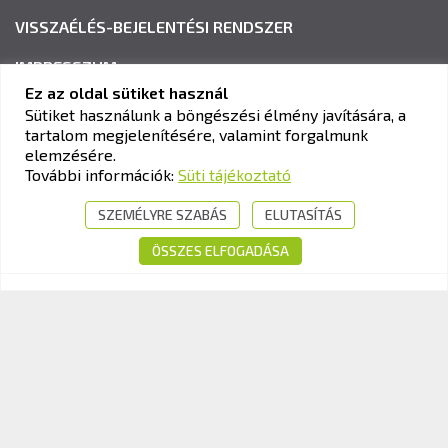
VISSZAÉLÉS-BEJELENTÉSI RENDSZER
IMPRESSZUM
Ez az oldal sütiket használ
Sütiket használunk a böngészési élmény javítására, a
tartalom megjelenítésére, valamint forgalmunk
KAV KÖZLEKEDÉSI ALKALMASSÁGI ÉS VIZSGAKÖZPONT
elemzésére.
Cím:
1033 Budapest, Polgár utca 8-10.
További információk:
Süti tájékoztató
Tel.:
+36-1-510-0101
SZEMÉLYRE SZABÁS
ELUTASÍTÁS
E-mail:
info@kavk.hu
ÖSSZES ELFOGADÁSA
© 2026 KAV Közlekedési Alkalmassági és Vizsgaközpont Nonprofit Kft. –
Minden jog fenntartva!