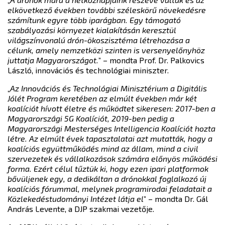
elkövetkező években további széleskörű növekedésre
számítunk egyre több iparágban. Egy támogató
szabályozási környezet kialakításán keresztül
világszínvonalú drón-ökoszisztéma létrehozása a
célunk, amely nemzetközi szinten is versenyelőnyhöz
juttatja Magyarországot.
” – mondta Prof. Dr. Palkovics
László, innovációs és technológiai miniszter.
„
Az Innovációs és Technológiai Minisztérium a Digitális
Jólét Program keretében az elmúlt években már két
koalíciót hívott életre és működtet sikeresen: 2017-ben a
Magyarországi 5G Koalíciót, 2019-ben pedig a
Magyarországi Mesterséges Intelligencia Koalíciót hozta
létre. Az elmúlt évek tapasztalatai azt mutatták, hogy a
koalíciós együttműködés mind az állam, mind a civil
szervezetek és vállalkozások számára előnyös működési
forma. Ezért célul tűztük ki, hogy ezen ipari platformok
bővüljenek egy, a dedikáltan a drónokkal foglalkozó új
koalíciós fórummal, melynek programirodai feladatait a
Közlekedéstudományi Intézet látja el
” – mondta Dr. Gál
András Levente, a DJP szakmai vezetője.