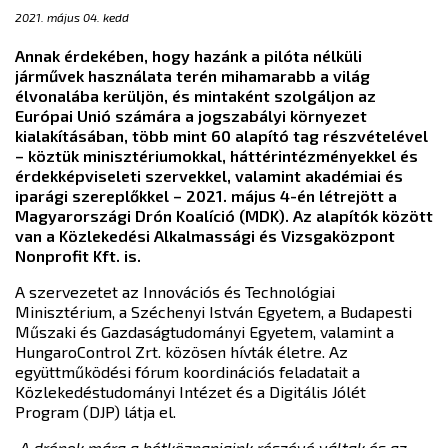
2021. május 04. kedd
Annak érdekében, hogy hazánk a pilóta nélküli
járművek használata terén mihamarabb a világ
élvonalába kerüljön, és mintaként szolgáljon az
Európai Unió számára a jogszabályi környezet
kialakításában, több mint 60 alapító tag részvételével
– köztük minisztériumokkal, háttérintézményekkel és
érdekképviseleti szervekkel, valamint akadémiai és
iparági szereplőkkel – 2021. május 4-én létrejött a
Magyarországi Drón Koalíció (MDK). Az alapítók között
van a Közlekedési Alkalmassági és Vizsgaközpont
Nonprofit Kft. is.
A szervezetet az Innovációs és Technológiai
Minisztérium, a Széchenyi István Egyetem, a Budapesti
Műszaki és Gazdaságtudományi Egyetem, valamint a
HungaroControl Zrt. közösen hívták életre. Az
együttműködési fórum koordinációs feladatait a
Közlekedéstudományi Intézet és a Digitális Jólét
Program (DJP) látja el.
„
A drónok mára a hétköznapjaink részévé váltak és az