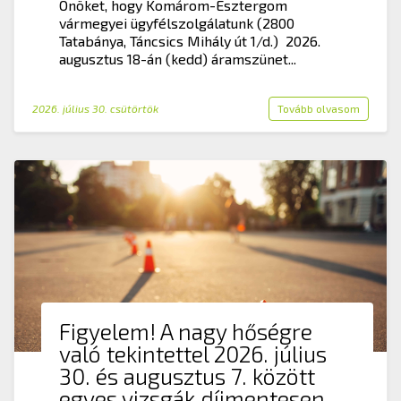
Önöket, hogy Komárom-Esztergom
vármegyei ügyfélszolgálatunk (2800
Tatabánya, Táncsics Mihály út 1/d.) 2026.
augusztus 18-án (kedd) áramszünet...
2026. július 30. csütörtök
Tovább olvasom
Figyelem! A nagy hőségre
való tekintettel 2026. július
30. és augusztus 7. között
egyes vizsgák díjmentesen