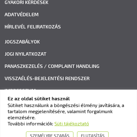
GYAKORI KÉRDÉSEK
ADATVÉDELEM
HÍRLEVÉL FELIRATKOZÁS
JOGSZABÁLYOK
JOGI NYILATKOZAT
PANASZKEZELÉS / COMPLAINT HANDLING
VISSZAÉLÉS-BEJELENTÉSI RENDSZER
IMPRESSZUM
Ez az oldal sütiket használ
Sütiket használunk a böngészési élmény javítására, a
tartalom megjelenítésére, valamint forgalmunk
KAV KÖZLEKEDÉSI ALKALMASSÁGI ÉS VIZSGAKÖZPONT
elemzésére.
Cím:
1033 Budapest, Polgár utca 8-10.
További információk:
Süti tájékoztató
Tel.:
+36-1-510-0101
SZEMÉLYRE SZABÁS
ELUTASÍTÁS