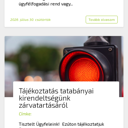
ügyfélfogadási rend vagy...
2026. július 30. csütörtök
Tovább olvasom
Tájékoztatás tatabányai
kirendeltségünk
zárvatartásáról
Címke:
Tisztelt Ügyfeleink! Ezúton tájékoztatjuk