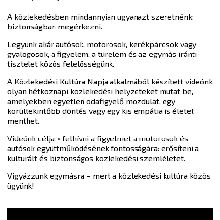
A közlekedésben mindannyian ugyanazt szeretnénk:
biztonságban megérkezni.
Legyünk akár autósok, motorosok, kerékpárosok vagy
gyalogosok, a figyelem, a türelem és az egymás iránti
tisztelet közös felelősségünk.
A Közlekedési Kultúra Napja alkalmából készített videónk
olyan hétköznapi közlekedési helyzeteket mutat be,
amelyekben egyetlen odafigyelő mozdulat, egy
körültekintőbb döntés vagy egy kis empátia is életet
menthet.
Videónk célja: • felhívni a figyelmet a motorosok és
autósok együttműködésének fontosságára: erősíteni a
kulturált és biztonságos közlekedési szemléletet.
Vigyázzunk egymásra – mert a közlekedési kultúra közös
ügyünk!