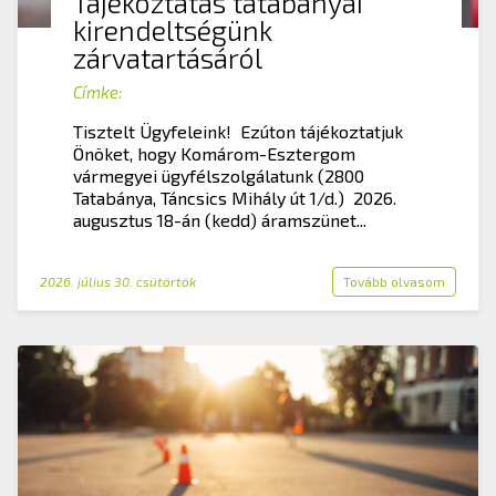
Tájékoztatás tatabányai
kirendeltségünk
zárvatartásáról
Címke:
Tisztelt Ügyfeleink! Ezúton tájékoztatjuk
Önöket, hogy Komárom-Esztergom
vármegyei ügyfélszolgálatunk (2800
Tatabánya, Táncsics Mihály út 1/d.) 2026.
augusztus 18-án (kedd) áramszünet...
2026. július 30. csütörtök
Tovább olvasom