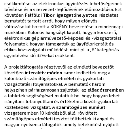
csökkentése, az elektronikus ügyintézés lehetőségeinek
bővítése és a szervezet-fejlődésének előmozdítása. Ezt
követően
Felföldi Tibor, igazgatóhelyettes
részletes
bemutatót tartott arról, hogy milyen előnyös
változásokat hozott a KÖKÉNY bevezetése a mindennapi
munkában. Különös hangsúlyt kapott, hogy a korszerű,
elektronikus gépjárművezető-képzési és -vizsgáztatási
folyamatok, hogyan támogatták az ügyfélorientált és
etikus közszolgálati működést, mint pl. a „B” kategóriás
ügyintézési idő 33%-kal csökkent.
A projektlátogatás résztvevői az elméleti bevezetőt
követően
interaktív módon
ismerkedhettek meg a
különböző számítógépes elméleti és gyakorlati
vizsgáztatási folyamatokkal. A bemutatók három
helyszínen párhuzamosan zajlottak: az
előadóteremben
a tabletek segítségével mutattuk be, hogy hogyan lehet
irányítani, lebonyolítani és értékelni a közúti gyakorlati
közlekedési vizsgákat. A
számítógépes elméleti
vizsgateremben 10 kérdésből álló, rövidített
számítógépes elméleti tesztet tölthettek ki angol és
magyar nyelven a látogatók, amely betekintést nyújtott