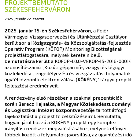
PROJEKTBEMUTATÓ
SZÉKESFEHÉRVÁRON
2025. január 22. szerda
2025. január 15-én Székesfehérváron,
a Fejér
Vármegyei Vizsgaszervezési és Utánképzési Osztályon
került sor a Közigazgatás- és Közszolgáltatás-fejlesztés
Operatív Program (KÖFOP) Monitoring Bizottságának
projektlátogatására, melynek keretein belül
bemutatásra került
a KÖFOP-1.0.0-VEKOP-15-2016-00014
azonosítószámú, „Közúti gépjármű-, vízügyi és légügyi
közlekedési-, engedélyezési és vizsgáztatási folyamatok
ügyfélközpontú elektronizálása (
KÖKÉNY
)” tárgyú projekt
fejlesztési eredményeit.
A rendezvény első részében a szakmai prezentációk
során
Berecz Hajnalka, a Magyar Közlekedéstudományi
és Logisztikai Intézet központvezetője
tartott átfogó
tájékoztatást a projekt fő célkitűzéseiről. Bemutatta,
hogyan járul hozzá a KÖKÉNY projekt egy komplex
irányítási rendszer megvalósításához, melynek előnyei
többek között a folyamatok gyorsítása, az ügyintézési idő