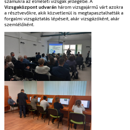
számukra az elméleti vizsgák jellegébe. A
Vizsgaközpont udvarán
három vizsgajármű várt azokra
a résztvevőkre, akik közvetlenül is megtapasztalhatták a
forgalmi vizsgáztatás lépéseit, akár vizsgázóként, akár
szemlélőként.