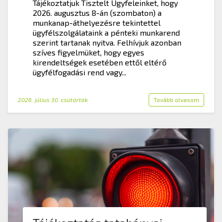
Tájékoztatjuk Tisztelt Ügyfeleinket, hogy
2026. augusztus 8-án (szombaton) a
munkanap-áthelyezésre tekintettel
ügyfélszolgálataink a pénteki munkarend
szerint tartanak nyitva. Felhívjuk azonban
szíves figyelmüket, hogy egyes
kirendeltségek esetében ettől eltérő
ügyfélfogadási rend vagy...
2026. július 30. csütörtök
Tovább olvasom