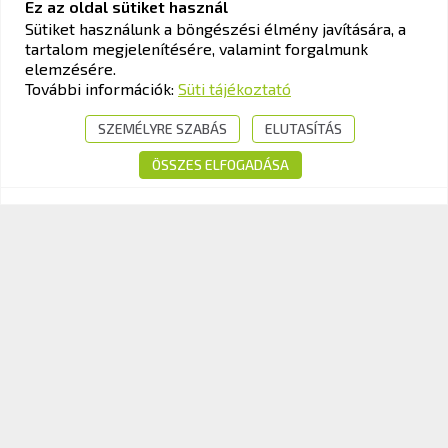
Ez az oldal sütiket használ
Sütiket használunk a böngészési élmény javítására, a
tartalom megjelenítésére, valamint forgalmunk
KAV KÖZLEKEDÉSI ALKALMASSÁGI ÉS VIZSGAKÖZPONT
elemzésére.
Cím:
1033 Budapest, Polgár utca 8-10.
További információk:
Süti tájékoztató
Tel.:
+36-1-510-0101
SZEMÉLYRE SZABÁS
ELUTASÍTÁS
E-mail:
info@kavk.hu
ÖSSZES ELFOGADÁSA
© 2026 KAV Közlekedési Alkalmassági és Vizsgaközpont Nonprofit Kft. –
Minden jog fenntartva!