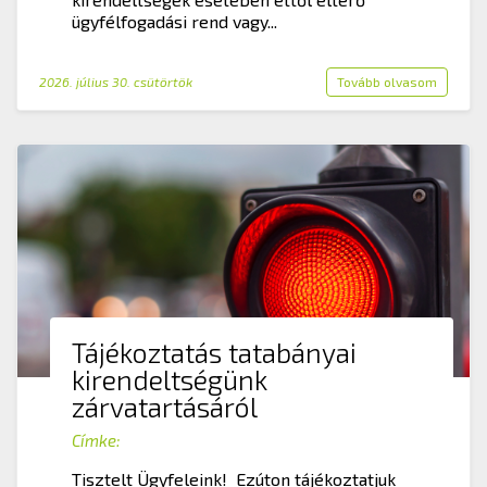
ügyfélfogadási rend vagy...
2026. július 30. csütörtök
Tovább olvasom
Tájékoztatás tatabányai
kirendeltségünk
zárvatartásáról
Címke:
Tisztelt Ügyfeleink! Ezúton tájékoztatjuk