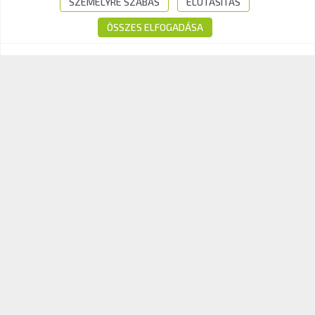
SZEMÉLYRE SZABÁS
ELUTASÍTÁS
E-mail:
info@kavk.hu
ÖSSZES ELFOGADÁSA
© 2026 KAV Közlekedési Alkalmassági és Vizsgaközpont Nonprofit Kft. –
Minden jog fenntartva!
Süti tájékoztató