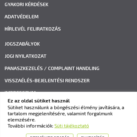
GYAKORI KÉRDÉSEK
ADATVÉDELEM
HÍRLEVÉL FELIRATKOZÁS
JOGSZABÁLYOK
JOGI NYILATKOZAT
PANASZKEZELÉS / COMPLAINT HANDLING
VISSZAÉLÉS-BEJELENTÉSI RENDSZER
IMPRESSZUM
Ez az oldal sütiket használ
Sütiket használunk a böngészési élmény javítására, a
tartalom megjelenítésére, valamint forgalmunk
KAV KÖZLEKEDÉSI ALKALMASSÁGI ÉS VIZSGAKÖZPONT
elemzésére.
Cím:
1033 Budapest, Polgár utca 8-10.
További információk:
Süti tájékoztató
Tel.:
+36-1-510-0101