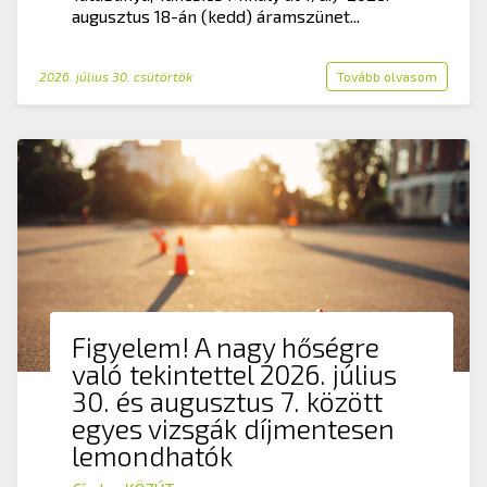
augusztus 18-án (kedd) áramszünet...
2026. július 30. csütörtök
Tovább olvasom
Figyelem! A nagy hőségre
való tekintettel 2026. július
30. és augusztus 7. között
egyes vizsgák díjmentesen
lemondhatók