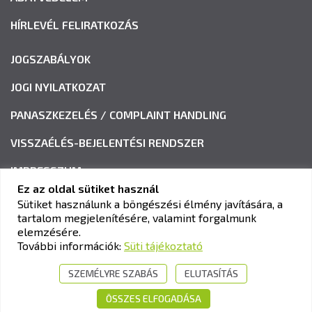
HÍRLEVÉL FELIRATKOZÁS
JOGSZABÁLYOK
JOGI NYILATKOZAT
PANASZKEZELÉS / COMPLAINT HANDLING
VISSZAÉLÉS-BEJELENTÉSI RENDSZER
IMPRESSZUM
Ez az oldal sütiket használ
Sütiket használunk a böngészési élmény javítására, a
tartalom megjelenítésére, valamint forgalmunk
KAV KÖZLEKEDÉSI ALKALMASSÁGI ÉS VIZSGAKÖZPONT
elemzésére.
Cím:
1033 Budapest, Polgár utca 8-10.
További információk:
Süti tájékoztató
Tel.:
+36-1-510-0101
SZEMÉLYRE SZABÁS
ELUTASÍTÁS
E-mail:
info@kavk.hu
ÖSSZES ELFOGADÁSA