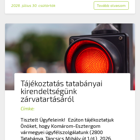
2026. július 30. csütörtök
Tovább olvasom
Tájékoztatás tatabányai
kirendeltségünk
zárvatartásáról
Címke:
Tisztelt Ügyfeleink! Ezúton tájékoztatjuk
Önöket, hogy Komárom-Esztergom
vármegyei ügyfélszolgálatunk (2800
Tatabánya, Táncsics Mihály út 1/d.) 2026.