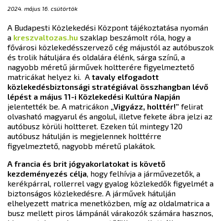
2024. május 16. csütörtök
A Budapesti Közlekedési Központ tájékoztatása nyomán
a
kreszvaltozas.hu
szaklap beszámolt róla, hogy a
fővárosi közlekedésszervező cég májustól az autóbuszok
és trolik hátuljára és oldalára élénk, sárga színű, a
nagyobb méretű járművek holtterére figyelmeztető
matricákat helyez ki. A
tavaly elfogadott
közlekedésbiztonsági stratégiával összhangban lévő
lépést
a május 11-i Közlekedési Kultúra Napján
jelentették be. A matricákon
„Vigyázz, holttér!”
felirat
olvasható magyarul és angolul, illetve fekete ábra jelzi az
autóbusz körüli holtteret. Ezeken túl mintegy 120
autóbusz hátulján is megjelennek holttérre
figyelmeztető, nagyobb méretű plakátok.
A francia és brit jógyakorlatokat is követő
kezdeményezés célja
, hogy felhívja a járművezetők, a
kerékpárral, rollerrel vagy gyalog közlekedők figyelmét a
biztonságos közlekedésre. A járművek hátulján
elhelyezett matrica menetközben, míg az oldalmatrica a
busz mellett piros lámpánál várakozók számára hasznos,