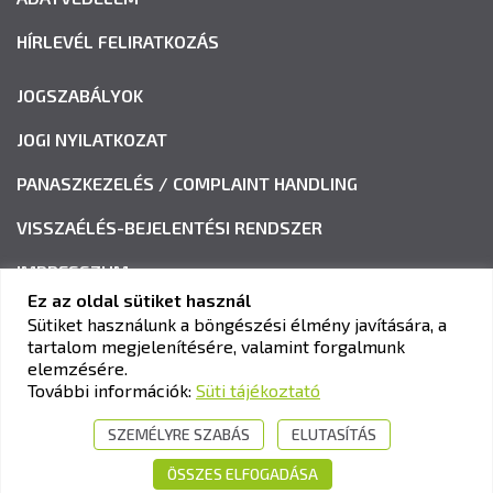
HÍRLEVÉL FELIRATKOZÁS
JOGSZABÁLYOK
JOGI NYILATKOZAT
PANASZKEZELÉS / COMPLAINT HANDLING
VISSZAÉLÉS-BEJELENTÉSI RENDSZER
IMPRESSZUM
Ez az oldal sütiket használ
Sütiket használunk a böngészési élmény javítására, a
tartalom megjelenítésére, valamint forgalmunk
KAV KÖZLEKEDÉSI ALKALMASSÁGI ÉS VIZSGAKÖZPONT
elemzésére.
Cím:
1033 Budapest, Polgár utca 8-10.
További információk:
Süti tájékoztató
Tel.:
+36-1-510-0101
SZEMÉLYRE SZABÁS
ELUTASÍTÁS
E-mail:
info@kavk.hu
ÖSSZES ELFOGADÁSA