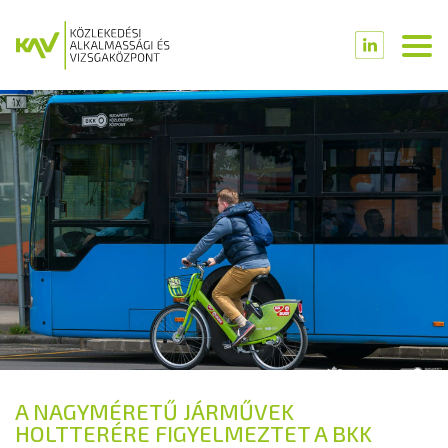
A NAGYMÉRETŰ JÁRMŰVEK
HOLTTERÉRE FIGYELMEZTET A BKK