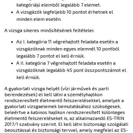
kategóriájú elemből legalább 7 elemet.
A vizsgázók legfeljebb 10 pontot érhetnek el
minden elem esetén.
A vizsga sikeres minősítésének feltételei:
Az I. kategória 11 végrehajtott feladata esetén a
vizsgázóknak minden egyes elemnél 10 pontból
legalább 7 pontot el kell érniük.
A II. kategória 7 végrehajtott feladata esetén a
vizsgázóknak legalább 45 pont összpontszámot el
kell érniük.
A gyakorlati vizsga helyét (vízi járművek és parti
berendezések) el kell látni a személyhajókon
rendszeresített életmentő felszerelésekkel, amelyek a
gyakorlati vizsgaelemek bemutatásához szükségesek,
beleértve a kabinos hajókon rendszeresített különleges
életmentő felszereléseket is, az alkalmazandó ES-TRIN
2017/1 szabvány szerint. El kell látni biztonsági szolgálati
beosztással és biztonsági tervvel, amely megfelel az ES-