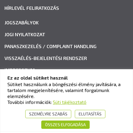
HÍRLEVÉL FELIRATKOZÁS
JOGSZABÁLYOK
JOGI NYILATKOZAT
PANASZKEZELÉS / COMPLAINT HANDLING
VISSZAÉLÉS-BEJELENTÉSI RENDSZER
IMPRESSZUM
Ez az oldal sütiket használ
Sütiket használunk a böngészési élmény javítására, a
tartalom megjelenítésére, valamint forgalmunk
KAV KÖZLEKEDÉSI ALKALMASSÁGI ÉS VIZSGAKÖZPONT
elemzésére.
Cím:
1033 Budapest, Polgár utca 8-10.
További információk:
Süti tájékoztató
Tel.:
+36-1-510-0101
SZEMÉLYRE SZABÁS
ELUTASÍTÁS
E-mail:
info@kavk.hu
ÖSSZES ELFOGADÁSA