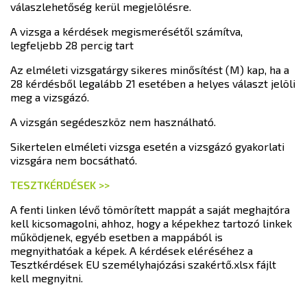
válaszlehetőség kerül megjelölésre.
A vizsga a kérdések megismerésétől számítva,
legfeljebb 28 percig tart
Az elméleti vizsgatárgy sikeres minősítést (M) kap, ha a
28 kérdésből legalább 21 esetében a helyes választ jelöli
meg a vizsgázó.
A vizsgán segédeszköz nem használható.
Sikertelen elméleti vizsga esetén a vizsgázó gyakorlati
vizsgára nem bocsátható.
TESZTKÉRDÉSEK >>
A fenti linken lévő tömörített mappát a saját meghajtóra
kell kicsomagolni, ahhoz, hogy a képekhez tartozó linkek
működjenek, egyéb esetben a mappából is
megnyithatóak a képek. A kérdések eléréséhez a
Tesztkérdések EU személyhajózási szakértő.xlsx fájlt
kell megnyitni.