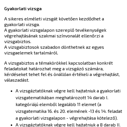
Gyakorlati vizsga
A sikeres elméleti vizsgát követően kezdődhet a
gyakorlati vizsga.
A gyakorlati vizsgalapon szereplő tevékenységek
végrehajtásának szakmai színvonalát ellenőrzi a
vizsgabiztos.
A vizsgabiztosok szabadon dönthetnek az egyes
vizsgaelemek tartalmáról.
A vizsgabiztos a témakörökkel kapcsolatban konkrét
feladatokat határozhat meg a vizsgázó számára,
kérdéseket tehet fel és önállóan értékeli a végrehajtást,
válaszadást.
A vizsgáztatóknak végre kell hajtatniuk a gyakorlati
vizsgatematikában meghatározott 14 darab I.
kategóriájú elemből legalább 11 elemet (a
vizsgatematika 16. és 20. elemének -13 és 14. feladat
a gyakorlati vizsgalapon - végrehajtása kötelező).
A vizsgáztatóknak végre kell hajtatniuk a 8 darab II.