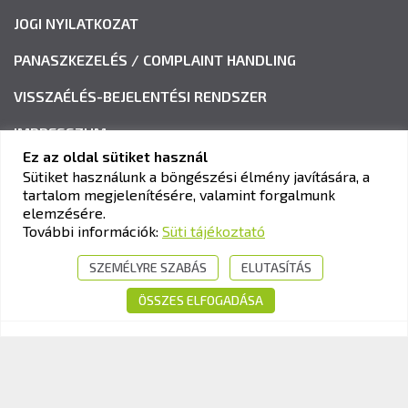
JOGI NYILATKOZAT
PANASZKEZELÉS / COMPLAINT HANDLING
VISSZAÉLÉS-BEJELENTÉSI RENDSZER
IMPRESSZUM
Ez az oldal sütiket használ
Sütiket használunk a böngészési élmény javítására, a
tartalom megjelenítésére, valamint forgalmunk
KAV KÖZLEKEDÉSI ALKALMASSÁGI ÉS VIZSGAKÖZPONT
elemzésére.
Cím:
1033 Budapest, Polgár utca 8-10.
További információk:
Süti tájékoztató
Tel.:
+36-1-510-0101
SZEMÉLYRE SZABÁS
ELUTASÍTÁS
E-mail:
info@kavk.hu
ÖSSZES ELFOGADÁSA
© 2026 KAV Közlekedési Alkalmassági és Vizsgaközpont Nonprofit Kft. –