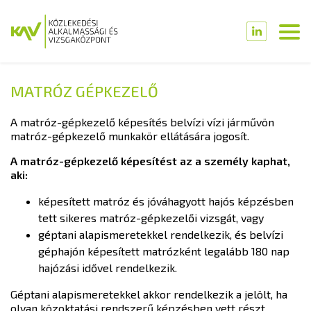
MATRÓZ GÉPKEZELŐ
A matróz-gépkezelő képesítés belvízi vízi járművön
matróz-gépkezelő munkakör ellátására jogosít.
A matróz-gépkezelő képesítést az a személy kaphat,
aki:
képesített matróz és jóváhagyott hajós képzésben
tett sikeres matróz-gépkezelői vizsgát, vagy
géptani alapismeretekkel rendelkezik, és belvízi
géphajón képesített matrózként legalább 180 nap
hajózási idővel rendelkezik.
Géptani alapismeretekkel akkor rendelkezik a jelölt, ha
olyan közoktatási rendszerű képzésben vett részt